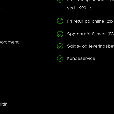
Fri levering til udleve
ved +999 kr.
er
Fri retur på online køb
Spørgsmål & svar (F
ortiment
Salgs- og leveringsbe
Kundeservice
itik