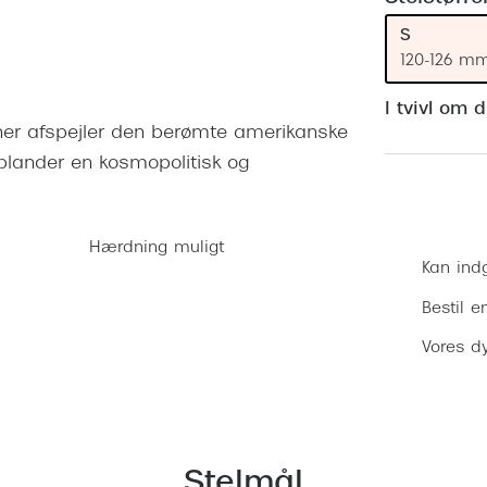
 (konjunktivitis)
ossa
Giorgio Armani
PRECISION1™
S
inser gratis
Brilleabonnement All-Inclusive™
Burberry
120-126 m
bonnement - Vilkår og
Finansieringsmuligheder
uren
Versace
I tvivl om 
Forsikring
oner afspejler den berømte amerikanske
Jimmy Choo
k og -kontrol
 blander en kosmopolitisk og
nge
Tiffany & Co.
Hærdning muligt
Kan ind
Bestil e
Vores dy
Stelmål