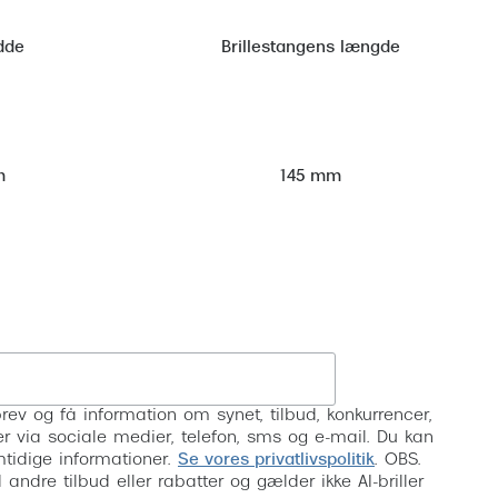
dde
Brillestangens længde
m
145 mm
Tilmeld
rev og få information om synet, tilbud, konkurrencer,
inser via sociale medier, telefon, sms og e-mail. Du kan
mtidige informationer.
Se vores privatlivspolitik
. OBS.
ndre tilbud eller rabatter og gælder ikke AI-briller