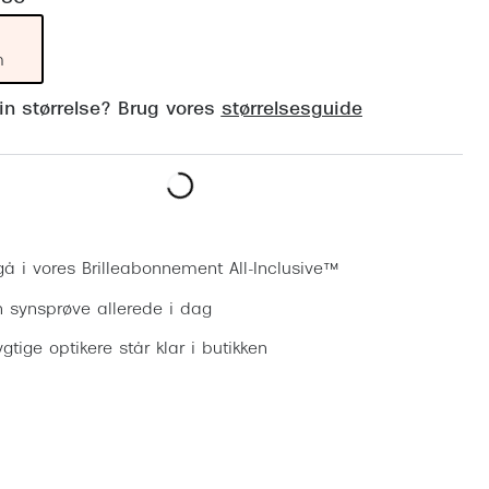
Vogue
Firkantede solbriller
Skaga
m
Sorte solbriller
Dyrberg
din størrelse? Brug vores
størrelsesguide
Brune solbriller
BOSS E
Peak Pe
Bestil synsprøve
Armani
Björn B
gå i vores Brilleabonnement All-Inclusive™
n synsprøve allerede i dag
gtige optikere står klar i butikken