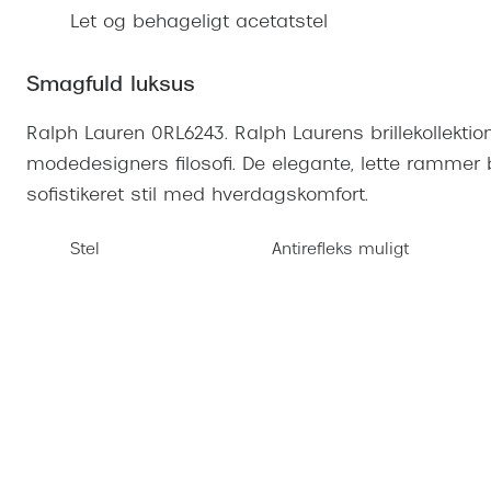
Se udvalg af Oakley Meta
Øjenbetændelse
Brilletyper
Prada Linea R
Tilbehør til briller
Polariserede solbriller
Endagslinser
Let og behageligt acetatstel
Webshop FAQ
Oplev kontaktl
Skærmbriller
Vogue
Behandling af tørre øjne
Månedslinser
Butiksoversigt
Kontaktlinsea
Smagfuld luksus
Sikkerhedsbriller
Polo Ralph La
FAQ
Ralph Lauren 0RL6243. Ralph Laurens brillekollekti
Arbejdsbriller
Ray-Ban Kids
Kontaktlinsetje
modedesigners filosofi. De elegante, lette rammer
Armani Excha
sofistikeret stil med hverdagskomfort.
Polaroid
Stel
Antirefleks muligt