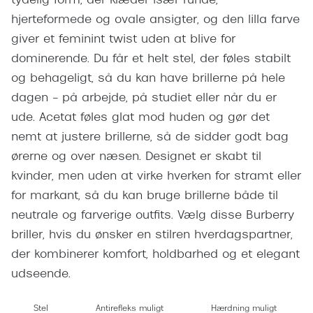
tydelig form, der klæder især runde,
Giorgio 
Populære brillemærker
hjerteformede og ovale ansigter, og den lilla farve
Burberry
giver et feminint twist uden at blive for
Ray-Ban
dominerende. Du får et helt stel, der føles stabilt
Versace
Oakley
og behageligt, så du kan have brillerne på hele
Jimmy C
dagen – på arbejde, på studiet eller når du er
Emporio Armani
Tiffany &
ude. Acetat føles glat mod huden og gør det
Hugo Boss
nemt at justere brillerne, så de sidder godt bag
Sportsbri
ørerne og over næsen. Designet er skabt til
Ralph Lauren
Cykelbril
kvinder, men uden at virke hverken for stramt eller
Polo Ralph Lauren
for markant, så du kan bruge brillerne både til
Løbebrill
neutrale og farverige outfits. Vælg disse Burberry
Coach
Form & 
briller, hvis du ønsker en stilren hverdagspartner,
Vogue
der kombinerer komfort, holdbarhed og et elegant
Ovale sol
Skaga
udseende.
Cat eye s
Dyrberg/Kern
Stel
Antirefleks muligt
Hærdning muligt