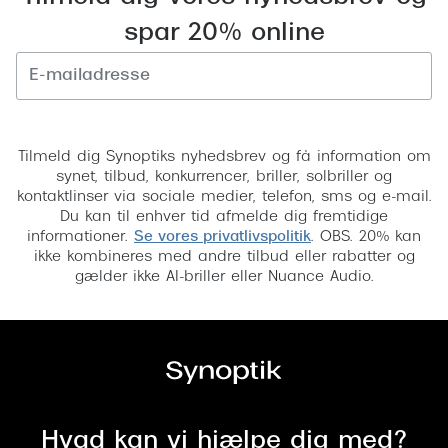
Versace
spar 20% online
Dolce & Gabbana
Persol
Tilmeld
Giorgio Armani
Tilmeld dig Synoptiks nyhedsbrev og få information om
synet, tilbud, konkurrencer, briller, solbriller og
Michael Kors
kontaktlinser via sociale medier, telefon, sms og e-mail.
Du kan til enhver tid afmelde dig fremtidige
Miu Miu
informationer.
Se vores privatlivspolitik
. OBS. 20% kan
ikke kombineres med andre tilbud eller rabatter og
Tiffany & Co.
gælder ikke AI-briller eller Nuance Audio.
Hvad kan vi hjælpe dig med?