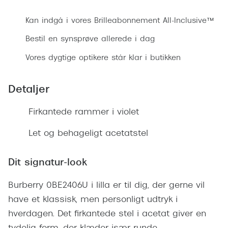
Ray-Ban 
Transitions®
Kan indgå i vores Brilleabonnement All-Inclusive™
Armani 
Stellest® til børn
Bestil en synsprøve allerede i dag
Polaroid
Tilskud til briller
Vores dygtige optikere står klar i butikken
Eksklusi
Form og farve
Detaljer
Prada
Ansigtsform og briller
Miu Miu
Firkantede rammer i violet
Briller til øjne, næse, bryn og kinder
Saint La
Let og behageligt acetatstel
Runde briller
Gucci
Sorte briller
Dit signatur-look
Bottega 
Pilotbriller
Burberry 0BE2406U i lilla er til dig, der gerne vil
Tom For
Gennemsigtige briller
have et klassisk, men personligt udtryk i
Balenci
hverdagen. Det firkantede stel i acetat giver en
Røde briller