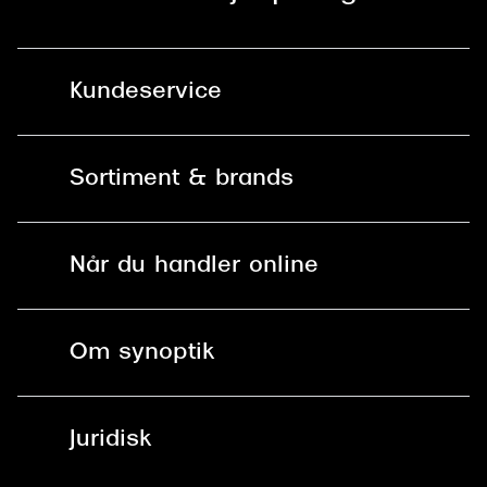
Kundeservice
Kontakt os
Sortiment & brands
Mit Synoptik
Solbriller
Find butik - +100 butikker i hele DK
Når du handler online
Briller
Bestil tid
Fri levering til butik
Kontaktlinser
Spørgsmål & svar (FAQ)
Om synoptik
Læsebriller
Fri levering til udleveringssted
Synoptik Erhverv / B2B
Job & karriere
ved +999 kr.
Brillerens
Juridisk
Brilleabonnement All-Inclusive™
Tilmeld nyhedsbrev
Fri retur på online køb
Mærker & sortiment
Se nuværende tilbud