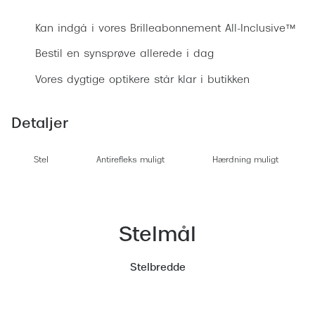
Ray-Ban 
Transitions®
Kan indgå i vores Brilleabonnement All-Inclusive™
Armani 
Stellest® til børn
Bestil en synsprøve allerede i dag
Polaroid
Tilskud til briller
Vores dygtige optikere står klar i butikken
Eksklusi
Form og farve
Detaljer
Prada
Ansigtsform og briller
Miu Miu
Briller til øjne, næse, bryn og kinder
Stel
Antirefleks muligt
Hærdning muligt
Saint La
Runde briller
Gucci
Sorte briller
Stelmål
Bottega 
Pilotbriller
Tom For
Stelbredde
Gennemsigtige briller
Balenci
Røde briller