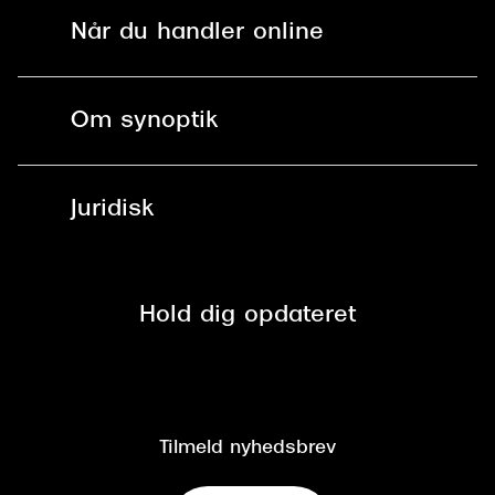
Solbriller
Find butik - +100 butikker i hele DK
Når du handler online
Versace
Briller
Bestil tid
Dolce & Gabbana
Fri levering til butik
Kontaktlinser
Spørgsmål & svar (FAQ)
Om synoptik
Persol
Læsebriller
Fri levering til udleveringssted
Synoptik Erhverv / B2B
Giorgio Armani
Job & karriere
ved +999 kr.
Brillerens
Juridisk
Brilleabonnement All-Inclusive™
Michael Kors
Tilmeld nyhedsbrev
Fri retur på online køb
Mærker & sortiment
Miu Miu
Se nuværende tilbud
Privatlivspolitik
Presse
Tiffany & Co.
Spørgsmål & svar (FAQ)
Retur
Hold dig opdateret
Cookiepolitik
CSR
Salgs- og leveringsbetingelser
Salgs- og leveringsbetingelser
Om Synoptik
Kundeservice
Tilgængelighedserklæring
Tilmeld nyhedsbrev