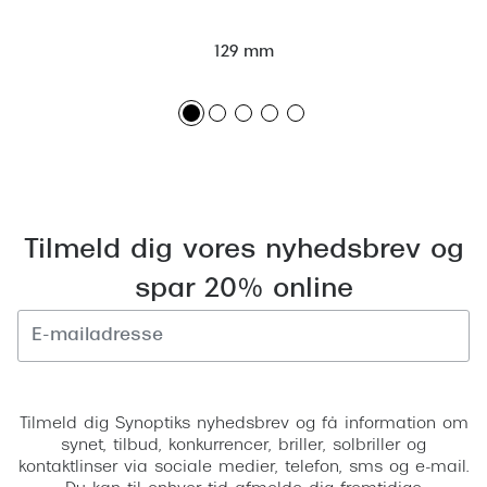
Giorgio 
Populære brillemærker
Burberry
129 mm
Ray-Ban
Versace
Oakley
Jimmy C
Emporio Armani
Tiffany &
Hugo Boss
Sportsbri
Tilmeld dig vores nyhedsbrev og
Ralph Lauren
Cykelbril
spar 20% online
Polo Ralph Lauren
Løbebrill
Coach
Form & 
Vogue
Tilmeld
Ovale sol
Tilmeld dig Synoptiks nyhedsbrev og få information om
Skaga
synet, tilbud, konkurrencer, briller, solbriller og
Cat eye s
kontaktlinser via sociale medier, telefon, sms og e-mail.
Dyrberg/Kern