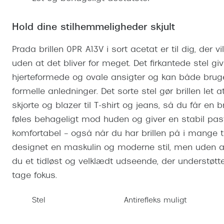
Se udvalg af Oakley Meta
Øjenbetændelse
Brilletyper
Prada Linea R
Tilbehør til briller
Polariserede solbriller
Endagslinser
Webshop FAQ
Oplev kontaktl
Skærmbriller
Hold dine stilhemmeligheder skjult
Vogue
Behandling af tørre øjne
Månedslinser
Butiksoversigt
Kontaktlinsea
Sikkerhedsbriller
Polo Ralph La
FAQ
Prada brillen 0PR A13V i sort acetat er til dig, der v
uden at det bliver for meget. Det firkantede stel giv
Arbejdsbriller
Ray-Ban Kids
Kontaktlinsetje
hjerteformede og ovale ansigter og kan både bruge
Armani Excha
formelle anledninger. Det sorte stel gør brillen let
Polaroid
skjorte og blazer til T-shirt og jeans, så du får en b
føles behageligt mod huden og giver en stabil p
komfortabel – også når du har brillen på i mange t
designet en maskulin og moderne stil, men uden at
du et tidløst og velklædt udseende, der understøtter
tage fokus.
Stel
Antirefleks muligt