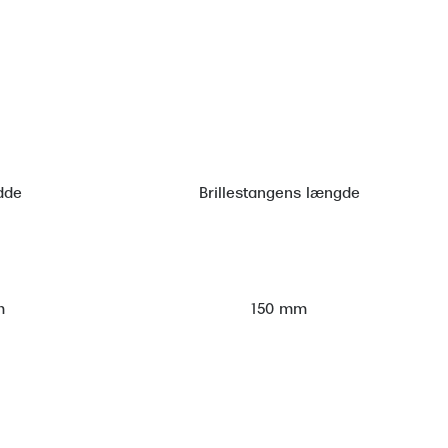
dde
Brillestangens længde
m
150 mm