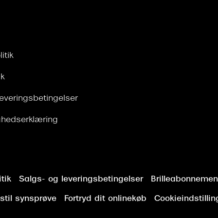
itik
ik
leveringsbetingelser
ghedserklæring
tik
Salgs- og leveringsbetingelser
Brilleabonnement
stil synsprøve
Fortryd dit onlinekøb
Cookieindstillin