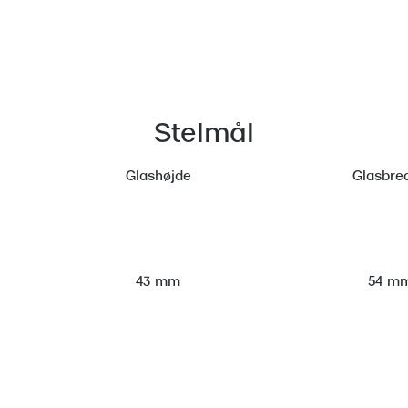
Stelmål
Glashøjde
Glasbre
54 m
43 mm