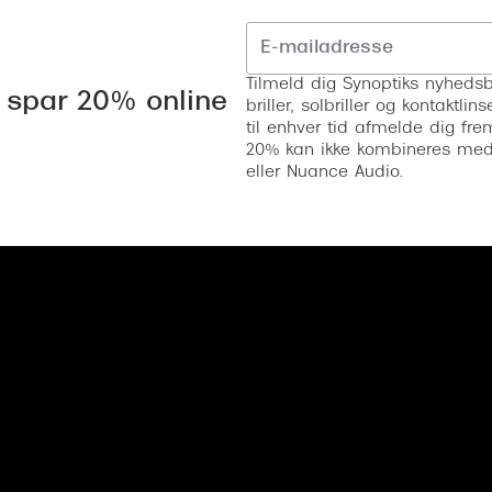
Tilmeld dig Synoptiks nyhedsb
 spar 20% online
briller, solbriller og kontaktl
til enhver tid afmelde dig fre
20% kan ikke kombineres med a
eller Nuance Audio.