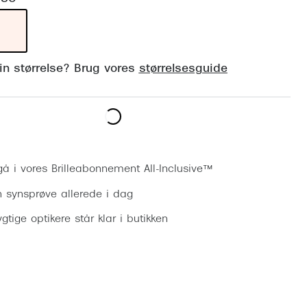
Vogue
Firkantede solbriller
Skaga
Sorte solbriller
Dyrberg
din størrelse? Brug vores
størrelsesguide
Brune solbriller
BOSS E
Peak Pe
Bestil synsprøve
Armani
Björn B
gå i vores Brilleabonnement All-Inclusive™
n synsprøve allerede i dag
gtige optikere står klar i butikken