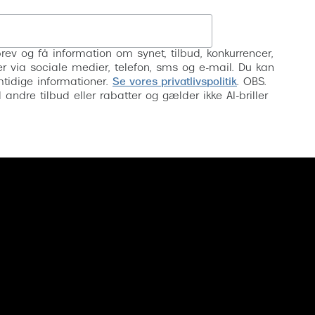
Tilmeld
rev og få information om synet, tilbud, konkurrencer,
inser via sociale medier, telefon, sms og e-mail. Du kan
mtidige informationer.
Se vores privatlivspolitik
. OBS.
ndre tilbud eller rabatter og gælder ikke AI-briller