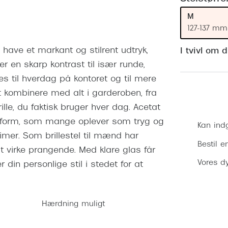
 (konjunktivitis)
ossa
Giorgio Armani
PRECISION1™
M
inser gratis
Brilleabonnement All-Inclusive™
Burberry
127-137 mm
bonnement - Vilkår og
Finansieringsmuligheder
uren
Versace
il have et markant og stilrent udtryk,
I tvivl om 
Forsikring
er en skarp kontrast til især runde,
Jimmy Choo
k og -kontrol
s til hverdag på kontoret og til mere
nge
Tiffany & Co.
 at kombinere med alt i garderoben, fra
rille, du faktisk bruger hver dag. Acetat
asform, som mange oplever som tryg og
Kan ind
imer. Som brillestel til mænd har
Bestil e
 virke prangende. Med klare glas får
Vores dy
 din personlige stil i stedet for at
Hærdning muligt