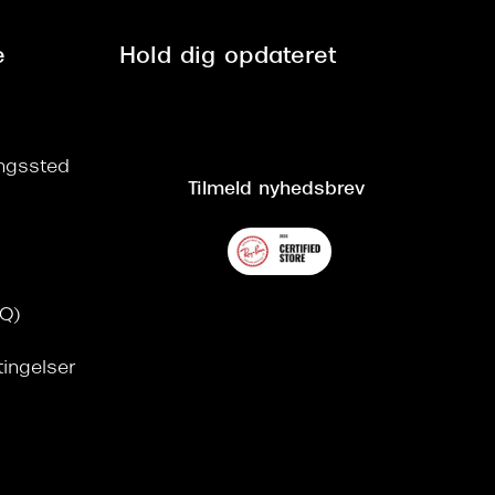
e
Hold dig opdateret
ringssted
Tilmeld nyhedsbrev
AQ)
tingelser