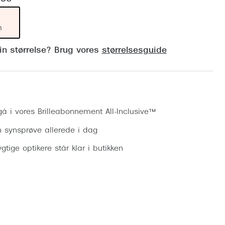
Vogue
Firkantede solbriller
Skaga
m
Sorte solbriller
Dyrberg
din størrelse? Brug vores
størrelsesguide
Brune solbriller
BOSS E
Peak Pe
Bestil synsprøve
Armani
gå i vores Brilleabonnement All-Inclusive™
Björn B
n synsprøve allerede i dag
gtige optikere står klar i butikken