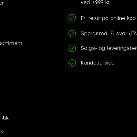
ved +999 kr.
er
Fri retur på online køb
Spørgsmål & svar (F
ortiment
Salgs- og leveringsbe
Kundeservice
itik
ik