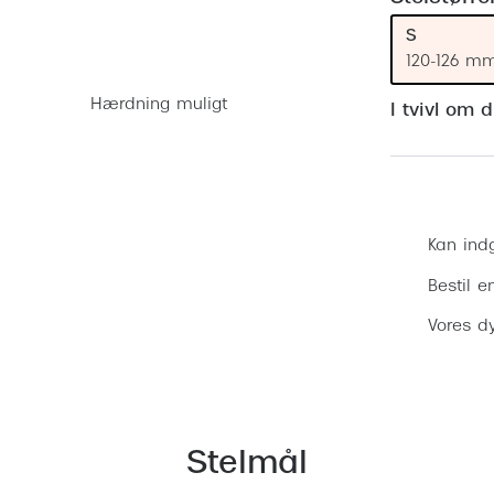
 (konjunktivitis)
ossa
Giorgio Armani
PRECISION1™
S
inser gratis
Brilleabonnement All-Inclusive™
Burberry
120-126 m
bonnement - Vilkår og
Finansieringsmuligheder
uren
Versace
Hærdning muligt
I tvivl om 
Forsikring
Jimmy Choo
k og -kontrol
nge
Tiffany & Co.
Kan ind
Bestil e
Vores dy
Stelmål