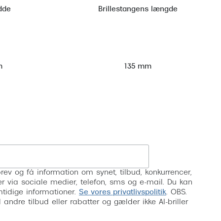
dde
Brillestangens længde
m
135 mm
Tilmeld
rev og få information om synet, tilbud, konkurrencer,
inser via sociale medier, telefon, sms og e-mail. Du kan
mtidige informationer.
Se vores privatlivspolitik
. OBS.
ndre tilbud eller rabatter og gælder ikke AI-briller