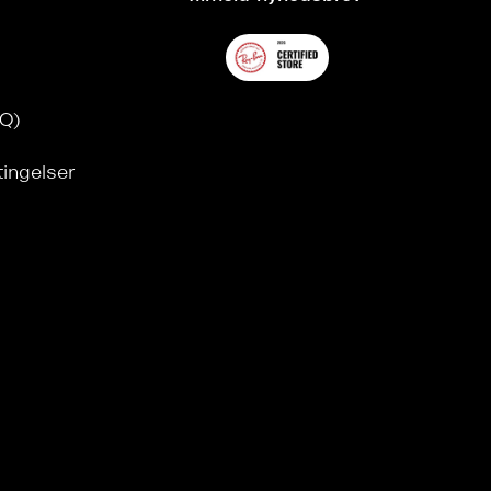
AQ)
tingelser