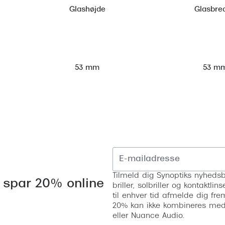
Glashøjde
Glasbre
53 m
53 mm
Tilmeld dig Synoptiks nyhedsb
 spar 20% online
briller, solbriller og kontaktl
til enhver tid afmelde dig fre
20% kan ikke kombineres med a
eller Nuance Audio.