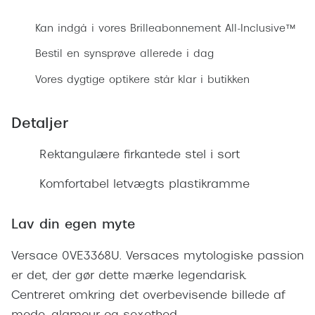
Ray-Ban 
Transitions®
Kan indgå i vores Brilleabonnement All-Inclusive™
Armani 
Stellest® til børn
Bestil en synsprøve allerede i dag
Polaroid
Tilskud til briller
Vores dygtige optikere står klar i butikken
Eksklusi
Form og farve
Detaljer
Prada
Ansigtsform og briller
Miu Miu
Rektangulære firkantede stel i sort
Briller til øjne, næse, bryn og kinder
Saint La
Komfortabel letvægts plastikramme
Runde briller
Gucci
Sorte briller
Lav din egen myte
Bottega 
Pilotbriller
Versace 0VE3368U. Versaces mytologiske passion
Tom For
Gennemsigtige briller
er det, der gør dette mærke legendarisk.
Balenci
Centreret omkring det overbevisende billede af
Røde briller