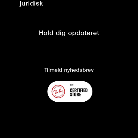
Brillerens
Juridisk
Brilleabonnement All-Inclusive™
Tilmeld nyhedsbrev
Fri retur på online køb
Mærker & sortiment
Se nuværende tilbud
Privatlivspolitik
Presse
Spørgsmål & svar (FAQ)
Retur
Hold dig opdateret
Cookiepolitik
CSR
Salgs- og leveringsbetingelser
Salgs- og leveringsbetingelser
Om Synoptik
Kundeservice
Tilgængelighedserklæring
Tilmeld nyhedsbrev