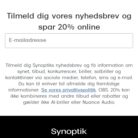
Pilotsolbr
BOSS Eyewear
Tilmeld dig vores nyhedsbrev og
Runde sol
Peak Performance
spar 20% online
Firkanted
Armani Exchange
Sorte sol
Björn Borg
Brune sol
Tilmeld
Eksklusive brillemærker
Tilmeld dig Synoptiks nyhedsbrev og få information om
Mere om
synet, tilbud, konkurrencer, briller, solbriller og
Gucci
kontaktlinser via sociale medier, telefon, sms og e-mail.
Solbrille
Du kan til enhver tid afmelde dig fremtidige
Tom Ford
informationer.
Se vores privatlivspolitik
. OBS. 20% kan
Solbrille
ikke kombineres med andre tilbud eller rabatter og
Prada
gælder ikke AI-briller eller Nuance Audio.
Glastype
Moncler
Solbrille
Burberry
Transiti
Saint Laurent