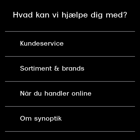
Versace
Hvad kan vi hjælpe dig med?
Dolce & Gabbana
Persol
Kundeservice
Giorgio Armani
Michael Kors
Kontakt os
Sortiment & brands
Miu Miu
Mit Synoptik
Tiffany & Co.
Solbriller
Find butik - +100 butikker i hele DK
Når du handler online
Briller
Bestil tid
Fri levering til butik
Kontaktlinser
Spørgsmål & svar (FAQ)
Om synoptik
Læsebriller
Fri levering til udleveringssted
Synoptik Erhverv / B2B
Job & karriere
ved +999 kr.