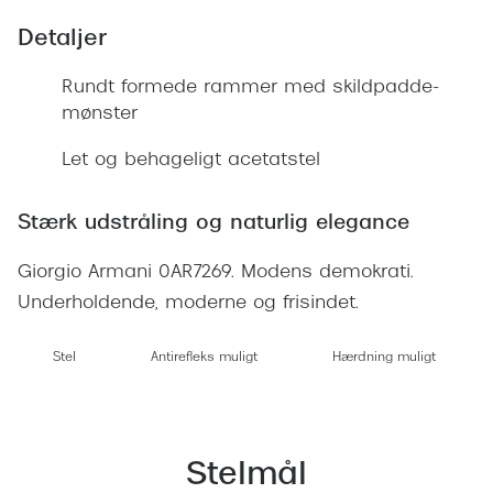
Ray-Ban 
Transitions®
Detaljer
Armani 
Stellest® til børn
Rundt formede rammer med skildpadde-
Polaroid
Tilskud til briller
mønster
Eksklusi
Form og farve
Let og behageligt acetatstel
Prada
Ansigtsform og briller
Stærk udstråling og naturlig elegance
Miu Miu
Briller til øjne, næse, bryn og kinder
Giorgio Armani 0AR7269. Modens demokrati.
Saint La
Runde briller
Underholdende, moderne og frisindet.
Gucci
Sorte briller
Stel
Antirefleks muligt
Hærdning muligt
Bottega 
Pilotbriller
Tom For
Gennemsigtige briller
Balenci
Stelmål
Røde briller