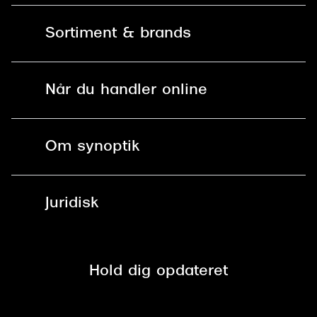
Kontakt os
Versace
Sortiment & brands
Mit Synoptik
Dolce & Gabbana
Solbriller
Persol
Find butik - +100 butikker i hele DK
Når du handler online
Briller
Giorgio Armani
Bestil tid
Fri levering til butik
Michael Kors
Kontaktlinser
Spørgsmål & svar (FAQ)
Om synoptik
Miu Miu
Læsebriller
Fri levering til udleveringssted
Synoptik Erhverv / B2B
Job & karriere
ved +999 kr.
Tiffany & Co.
Brillerens
Juridisk
Brilleabonnement All-Inclusive™
Tilmeld nyhedsbrev
Fri retur på online køb
Mærker & sortiment
Se nuværende tilbud
Privatlivspolitik
Presse
Spørgsmål & svar (FAQ)
Retur
Hold dig opdateret
Cookiepolitik
CSR
Salgs- og leveringsbetingelser
Salgs- og leveringsbetingelser
Om Synoptik