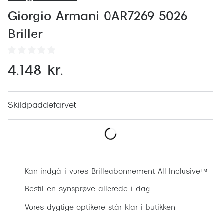
Behandling af tørre øjne
Populær
Giorgio Armani 0AR7269 5026
Få tjekket dit syn
Ray-Ban
Briller
Synsprøve med sundhedstjek
Oakley
Test dit behov for abonnement
Emporio
4.148 kr.
SynsJournal
Michael 
Forskning i øjensygdomme
Persol
Skildpaddefarvet
Ralph La
Mere om briller
Peak Pe
Brillemode 2026
Bestil synsprøve
Prada Li
Brilleglas og priser
Kan indgå i vores Brilleabonnement All-Inclusive™
Vogue
Bedste brilleglas
Bestil en synsprøve allerede i dag
Polo Ral
Vores dygtige optikere står klar i butikken
Nikon brilleglas