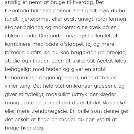
Giorgio 
stadig er nemt at bruge til hverdag. Det
Populære brillemærker
firkantede brillestel passer især godt, hvis du har
Burberry
rundt, hjerteformet eller ovalt ansigt, fordi formen
Ray-Ban
Versace
skaber balance og markerer dine træk på en
Oakley
stilren måde. Den sorte farve gør brillen let at
Jimmy C
kombinere med både afslappet tøj og mere
Emporio Armani
Tiffany &
formelle outfits, så du kan bruge den på arbejde,
Hugo Boss
studie og i fritiden uden at skifte stil. Acetat føles
Sportsbri
Ralph Lauren
behageligt mod huden og giver en stabil
Cykelbril
fornemmelse dagen igennem, uden at brillen
Polo Ralph Lauren
Løbebrill
virker tung. Det hele stel omkranser glassene og
Coach
giver et tydeligt, maskulint udtryk, der klæder
Form & 
mange mænd, uanset om du er til det klassiske
Vogue
eller mere trendprægede. En brille som denne gør
Ovale sol
Skaga
det enkelt at finde en model, du har lyst til at
Cat eye s
bruge hver dag.
Dyrberg/Kern