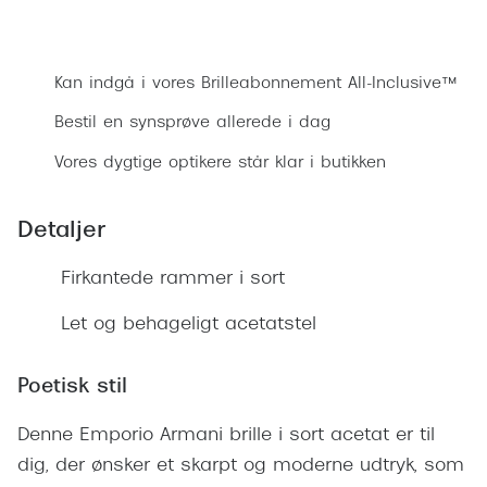
Ray-Ban 
Transitions®
Bestil synsprøve
Armani 
Stellest® til børn
Kan indgå i vores Brilleabonnement All-Inclusive™
Polaroid
Tilskud til briller
Bestil en synsprøve allerede i dag
Eksklusi
Form og farve
Vores dygtige optikere står klar i butikken
Prada
Ansigtsform og briller
Detaljer
Miu Miu
Briller til øjne, næse, bryn og kinder
Firkantede rammer i sort
Saint La
Runde briller
Gucci
Let og behageligt acetatstel
Sorte briller
Bottega 
Pilotbriller
Poetisk stil
Tom For
Gennemsigtige briller
Denne Emporio Armani brille i sort acetat er til
Balenci
Røde briller
dig, der ønsker et skarpt og moderne udtryk, som