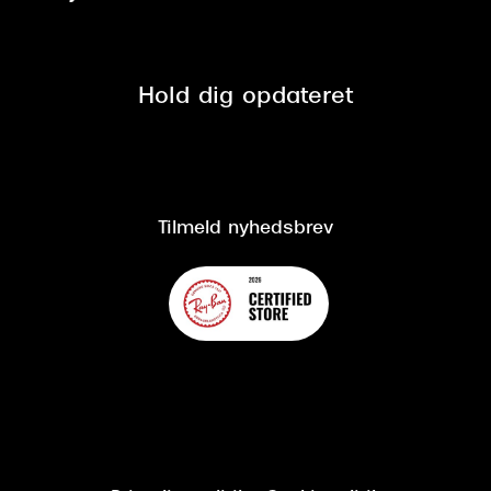
Tilmeld nyhedsbrev
Fri retur på online køb
Mærker & sortiment
Se nuværende tilbud
Privatlivspolitik
Presse
Spørgsmål & svar (FAQ)
Retur
Hold dig opdateret
Cookiepolitik
CSR
Salgs- og leveringsbetingelser
Salgs- og leveringsbetingelser
Om Synoptik
Kundeservice
Tilgængelighedserklæring
Tilmeld nyhedsbrev