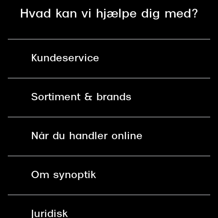
Hvad kan vi hjælpe dig med?
Kundeservice
Kontakt os
Sortiment & brands
Mit Synoptik
Solbriller
Find butik - +100 butikker i hele DK
Når du handler online
Briller
Bestil tid
Fri levering til butik
Kontaktlinser
Spørgsmål & svar (FAQ)
Om synoptik
Læsebriller
Fri levering til udleveringssted
Synoptik Erhverv / B2B
Job & karriere
ved +999 kr.
Brillerens
Juridisk
Brilleabonnement All-Inclusive™