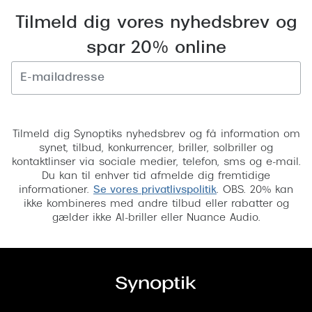
Versace
Tilmeld dig vores nyhedsbrev og
spar 20% online
Dolce & Gabbana
Persol
Giorgio Armani
Tilmeld
Michael Kors
Tilmeld dig Synoptiks nyhedsbrev og få information om
synet, tilbud, konkurrencer, briller, solbriller og
Miu Miu
kontaktlinser via sociale medier, telefon, sms og e-mail.
Du kan til enhver tid afmelde dig fremtidige
Tiffany & Co.
informationer.
Se vores privatlivspolitik
. OBS. 20% kan
ikke kombineres med andre tilbud eller rabatter og
gælder ikke AI-briller eller Nuance Audio.