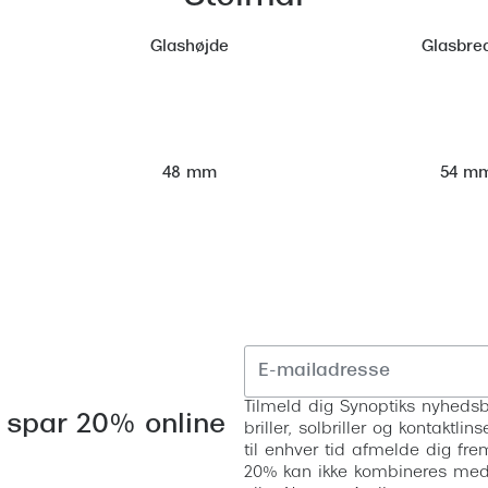
Glashøjde
Glasbre
54 m
48 mm
Tilmeld dig Synoptiks nyhedsb
 spar 20% online
briller, solbriller og kontaktl
til enhver tid afmelde dig fre
20% kan ikke kombineres med a