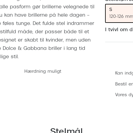
 (konjunktivitis)
ossa
Giorgio Armani
PRECISION1™
lle pasform gør brillerne velegnede til
S
inser gratis
Brilleabonnement All-Inclusive™
du kan have brillerne på hele dagen –
Burberry
120-126 m
bonnement - Vilkår og
Finansieringsmuligheder
e føles tunge. Det fulde stel indrammer
uren
Versace
I tvivl om 
stilfuld måde, der passer både til et
Forsikring
Jimmy Choo
k og -kontrol
esignet er skabt til kvinder, men uden
 Dolce & Gabbana briller i lang tid
nge
Tiffany & Co.
ige stil.
Hærdning muligt
Kan ind
Bestil e
Vores dy
Stelmål