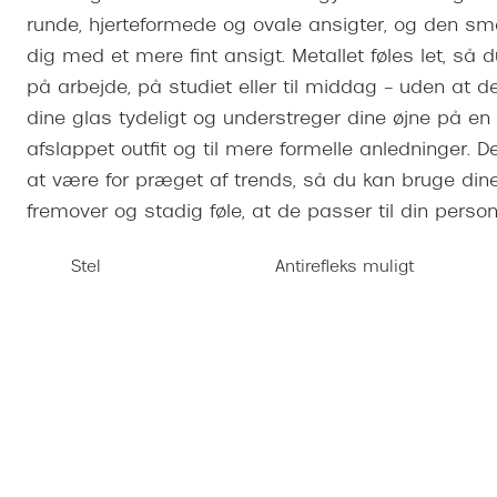
Se udvalg af Oakley Meta
Øjenbetændelse
Brilletyper
Prada Linea R
Tilbehør til briller
Polariserede solbriller
Endagslinser
runde, hjerteformede og ovale ansigter, og den sma
Webshop FAQ
Oplev kontaktl
dig med et mere fint ansigt. Metallet føles let, så 
Skærmbriller
Vogue
Behandling af tørre øjne
Månedslinser
Butiksoversigt
Kontaktlinsea
på arbejde, på studiet eller til middag – uden at d
Sikkerhedsbriller
Polo Ralph La
FAQ
dine glas tydeligt og understreger dine øjne på en 
Arbejdsbriller
Ray-Ban Kids
Kontaktlinsetje
afslappet outfit og til mere formelle anledninger. D
at være for præget af trends, så du kan bruge dine
Armani Excha
fremover og stadig føle, at de passer til din personl
Polaroid
Stel
Antirefleks muligt