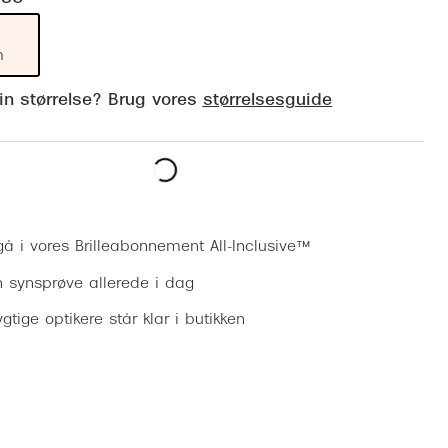
Vogue
Firkantede solbriller
Skaga
m
Sorte solbriller
Dyrberg
din størrelse? Brug vores
størrelsesguide
Brune solbriller
BOSS E
Peak Pe
Bestil synsprøve
Armani
Björn B
gå i vores Brilleabonnement All-Inclusive™
n synsprøve allerede i dag
gtige optikere står klar i butikken