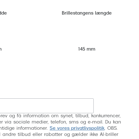
dde
Brillestangens længde
m
145 mm
Tilmeld
rev og få information om synet, tilbud, konkurrencer,
inser via sociale medier, telefon, sms og e-mail. Du kan
mtidige informationer.
Se vores privatlivspolitik
. OBS.
ndre tilbud eller rabatter og gælder ikke AI-briller