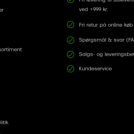
Fri levering til udleve
ved +999 kr.
er
Fri retur på online køb
Spørgsmål & svar (F
ortiment
Salgs- og leveringsbe
Kundeservice
itik