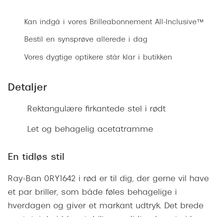
Bestil synsprøve
Ray-Ban 
Transitions®
Armani 
Kan indgå i vores Brilleabonnement All-Inclusive™
Stellest® til børn
Bestil en synsprøve allerede i dag
Polaroid
Brilleindsamling til Ghana
Vores dygtige optikere står klar i butikken
Eksklusi
Tilskud til briller
Prada
Detaljer
Form og farve
Miu Miu
Rektangulære firkantede stel i rødt
Ansigtsform og briller
Saint La
Let og behagelig acetatramme
Briller til øjne, næse, bryn og kinder
Gucci
Runde briller
En tidløs stil
Bottega 
Sorte briller
Ray-Ban 0RY1642 i rød er til dig, der gerne vil have
Tom For
Pilotbriller
et par briller, som både føles behagelige i
Balenci
hverdagen og giver et markant udtryk. Det brede
Gennemsigtige briller