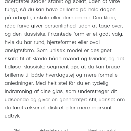
acetatstel sidder stabilt og solidt, uden at virke
Giorgio 
Røde briller
tungt, så du kan have brillerne på hele dagen –
Burberry
på arbejde, i skole eller derhjemme. Den klare,
Populære brillemærker
Versace
røde farve giver personlighed, uden at tage over,
Ray-Ban
og den klassiske, firkantede form er et godt valg,
Jimmy C
hvis du har rund, hjerteformet eller oval
Oakley
Tiffany &
ansigtsform. Som unisex model er designet
Emporio Armani
skabt til at klæde både mænd og kvinder, og det
Sportsbri
tidløse, klassiske segment gør, at du kan bruge
Hugo Boss
Cykelbril
brillerne til både hverdagstøj og mere formelle
Ralph Lauren
anledninger. Med helt stel får du en tydelig
Løbebrill
Polo Ralph Lauren
indramning af dine glas, som understreger dit
Form & 
udseende og giver en gennemført stil, uanset om
Coach
du foretrækker et diskret eller mere markant
Ovale sol
Vogue
udtryk.
Cat eye s
Skaga
Stel
Antirefleks muligt
Hærdning muligt