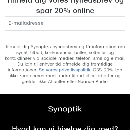
Tilmeld dig vores nyhedsbrev og
Saint Laurent
spar 20% online
Versace
Dolce & Gabbana
Tilmeld
Persol
Tilmeld dig Synoptiks nyhedsbrev og få information om
synet, tilbud, konkurrencer, briller, solbriller og
Giorgio Armani
kontaktlinser via sociale medier, telefon, sms og e-mail.
Du kan til enhver tid afmelde dig fremtidige
Michael Kors
informationer.
Se vores privatlivspolitik
. OBS. 20% kan
ikke kombineres med andre tilbud eller rabatter og
Miu Miu
gælder ikke AI-briller eller Nuance Audio.
Tiffany & Co.
Hvad kan vi hjælpe dig med?