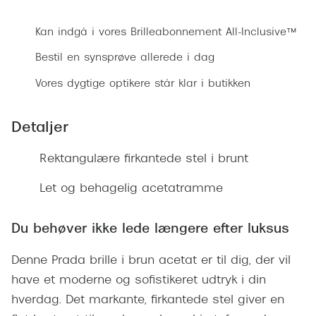
Bestil synsprøve
Ray-Ban 
Transitions®
Armani 
Kan indgå i vores Brilleabonnement All-Inclusive™
Stellest® til børn
Bestil en synsprøve allerede i dag
Polaroid
Brilleindsamling til Ghana
Vores dygtige optikere står klar i butikken
Eksklusi
Tilskud til briller
Prada
Detaljer
Form og farve
Miu Miu
Rektangulære firkantede stel i brunt
Ansigtsform og briller
Saint La
Let og behagelig acetatramme
Briller til øjne, næse, bryn og kinder
Gucci
Runde briller
Du behøver ikke lede længere efter luksus
Bottega 
Sorte briller
Denne Prada brille i brun acetat er til dig, der vil
Tom For
Pilotbriller
have et moderne og sofistikeret udtryk i din
Balenci
hverdag. Det markante, firkantede stel giver en
Gennemsigtige briller