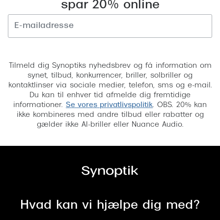
spar 20% online
Saint Laurent
Versace
Tilmeld
Dolce & Gabbana
Tilmeld dig Synoptiks nyhedsbrev og få information om
Persol
synet, tilbud, konkurrencer, briller, solbriller og
kontaktlinser via sociale medier, telefon, sms og e-mail.
Giorgio Armani
Du kan til enhver tid afmelde dig fremtidige
informationer.
Se vores privatlivspolitik
. OBS. 20% kan
Michael Kors
ikke kombineres med andre tilbud eller rabatter og
gælder ikke AI-briller eller Nuance Audio.
Miu Miu
Tiffany & Co.
Hvad kan vi hjælpe dig med?