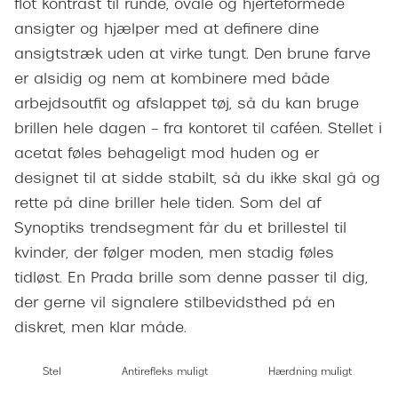
flot kontrast til runde, ovale og hjerteformede
Giorgio 
Røde briller
ansigter og hjælper med at definere dine
Burberry
ansigtstræk uden at virke tungt. Den brune farve
Populære brillemærker
Versace
er alsidig og nem at kombinere med både
Ray-Ban
arbejdsoutfit og afslappet tøj, så du kan bruge
Jimmy C
brillen hele dagen – fra kontoret til caféen. Stellet i
Oakley
Tiffany &
acetat føles behageligt mod huden og er
Emporio Armani
designet til at sidde stabilt, så du ikke skal gå og
Sportsbri
rette på dine briller hele tiden. Som del af
Hugo Boss
Cykelbril
Synoptiks trendsegment får du et brillestel til
Ralph Lauren
kvinder, der følger moden, men stadig føles
Løbebrill
Polo Ralph Lauren
tidløst. En Prada brille som denne passer til dig,
Form & 
der gerne vil signalere stilbevidsthed på en
Coach
diskret, men klar måde.
Ovale sol
Vogue
Cat eye s
Stel
Antirefleks muligt
Hærdning muligt
Skaga