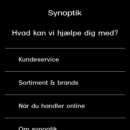
Versace
Dolce & Gabbana
Persol
Hvad kan vi hjælpe dig med?
Giorgio Armani
Michael Kors
Kundeservice
Miu Miu
Kontakt os
Tiffany & Co.
Sortiment & brands
Mit Synoptik
Solbriller
Find butik - +100 butikker i hele DK
Når du handler online
Briller
Bestil tid
Fri levering til butik
Kontaktlinser
Spørgsmål & svar (FAQ)
Om synoptik