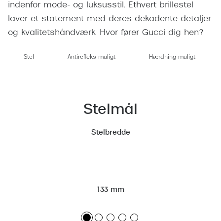
Giorgio 
indenfor mode- og luksusstil. Ethvert brillestel
Populære brillemærker
laver et statement med deres dekadente detaljer
Burberry
og kvalitetshåndværk. Hvor fører Gucci dig hen?
Ray-Ban
Versace
Oakley
Stel
Antirefleks muligt
Hærdning muligt
Jimmy C
Emporio Armani
Tiffany &
Hugo Boss
Sportsbri
Stelmål
Ralph Lauren
Cykelbril
Stelbredde
Polo Ralph Lauren
Løbebrill
Coach
Form & 
Vogue
Ovale sol
133 mm
Skaga
Cat eye s
Dyrberg/Kern