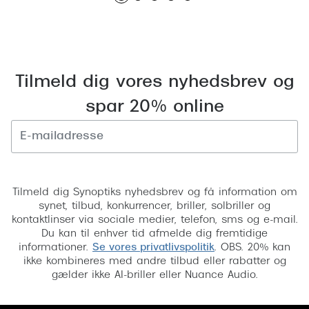
Pilotsolbr
BOSS Eyewear
Runde sol
Peak Performance
Firkanted
Armani Exchange
Tilmeld dig vores nyhedsbrev og
Sorte sol
Björn Borg
spar 20% online
Brune sol
Eksklusive brillemærker
Mere om
Gucci
Tilmeld
Solbrille
Tom Ford
Tilmeld dig Synoptiks nyhedsbrev og få information om
synet, tilbud, konkurrencer, briller, solbriller og
Solbrille
Prada
kontaktlinser via sociale medier, telefon, sms og e-mail.
Du kan til enhver tid afmelde dig fremtidige
Glastype
Moncler
informationer.
Se vores privatlivspolitik
. OBS. 20% kan
ikke kombineres med andre tilbud eller rabatter og
Solbrille
Burberry
gælder ikke AI-briller eller Nuance Audio.
Transiti
Saint Laurent