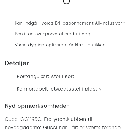
Ray-Ban 
Transitions®
Bestil synsprøve
Armani 
Stellest® til børn
Kan indgå i vores Brilleabonnement All-Inclusive™
Polaroid
Tilskud til briller
Bestil en synsprøve allerede i dag
Eksklusi
Form og farve
Vores dygtige optikere står klar i butikken
Prada
Ansigtsform og briller
Detaljer
Miu Miu
Briller til øjne, næse, bryn og kinder
Saint La
Rektangulært stel i sort
Runde briller
Gucci
Komfortabelt letvægtsstel i plastik
Sorte briller
Bottega 
Pilotbriller
Nyd opmærksomheden
Tom For
Gennemsigtige briller
Gucci GG1193O. Fra yachtklubben til
Balenci
Røde briller
hovedgaderne: Gucci har i årtier været førende