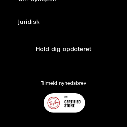
Læsebriller
Fri levering til udleveringssted
Synoptik Erhverv / B2B
Job & karriere
ved +999 kr.
Brillerens
Juridisk
Brilleabonnement All-Inclusive™
Tilmeld nyhedsbrev
Fri retur på online køb
Mærker & sortiment
Se nuværende tilbud
Privatlivspolitik
Presse
Spørgsmål & svar (FAQ)
Retur
Hold dig opdateret
Cookiepolitik
CSR
Salgs- og leveringsbetingelser
Salgs- og leveringsbetingelser
Om Synoptik
Kundeservice
Tilgængelighedserklæring
Tilmeld nyhedsbrev