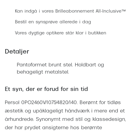
Ray-Ban 
Transitions®
Kan indgå i vores Brilleabonnement All-Inclusive™
Armani 
Stellest® til børn
Bestil en synsprøve allerede i dag
Polaroid
Brilleindsamling til Ghana
Vores dygtige optikere står klar i butikken
Eksklusi
Tilskud til briller
Detaljer
Prada
Form og farve
Miu Miu
Pantoformet brunt stel. Holdbart og
Ansigtsform og briller
behageligt metalstel.
Saint La
Briller til øjne, næse, bryn og kinder
Gucci
Et syn, der er forud for sin tid
Runde briller
Bottega 
Persol 0PO2460V/1075/4820/140. Berømt for tidløs
Sorte briller
æstetik og upåklageligt håndværk i mere end et
Tom For
Pilotbriller
århundrede. Synonymt med stil og klassedesign,
Balenci
der har prydet ansigterne hos berømte
Gennemsigtige briller