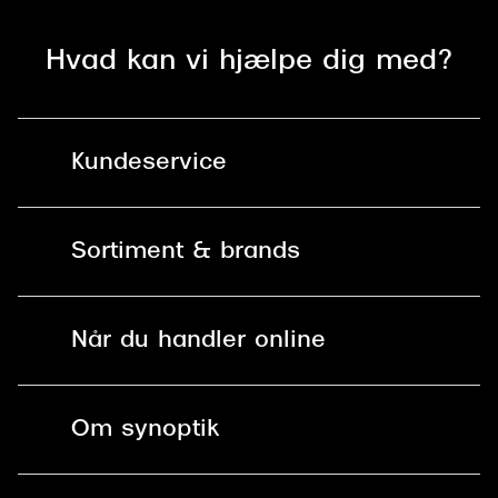
Saint Laurent
Hvad kan vi hjælpe dig med?
Versace
Dolce & Gabbana
Kundeservice
Persol
Giorgio Armani
Kontakt os
Sortiment & brands
Michael Kors
Mit Synoptik
Miu Miu
Solbriller
Find butik - +100 butikker i hele DK
Når du handler online
Tiffany & Co.
Briller
Bestil tid
Fri levering til butik
Kontaktlinser
Spørgsmål & svar (FAQ)
Om synoptik
Læsebriller
Fri levering til udleveringssted
Synoptik Erhverv / B2B
Job & karriere
ved +999 kr.