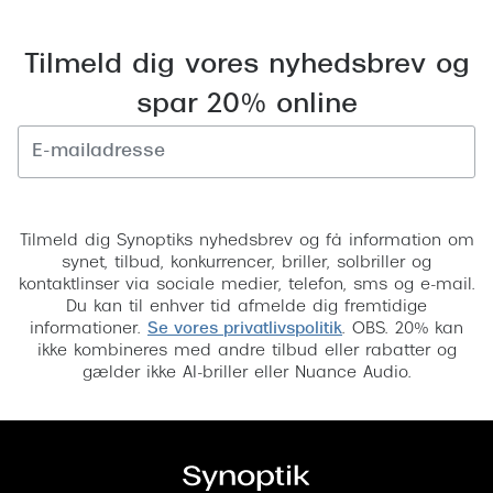
Pilotsolbr
Dyrberg/Kern
Runde sol
Tilmeld dig vores nyhedsbrev og
BOSS Eyewear
spar 20% online
Firkanted
Peak Performance
Sorte sol
Armani Exchange
Brune sol
Björn Borg
Tilmeld
Tilmeld dig Synoptiks nyhedsbrev og få information om
Mere om
Eksklusive brillemærker
synet, tilbud, konkurrencer, briller, solbriller og
kontaktlinser via sociale medier, telefon, sms og e-mail.
Solbrille
Gucci
Du kan til enhver tid afmelde dig fremtidige
informationer.
Se vores privatlivspolitik
. OBS. 20% kan
Solbrille
Tom Ford
ikke kombineres med andre tilbud eller rabatter og
gælder ikke AI-briller eller Nuance Audio.
Glastype
Prada
Solbrille
Moncler
Transiti
Burberry