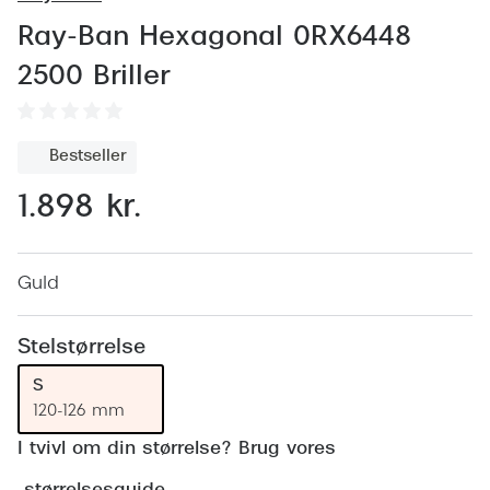
Behandling af tørre øjne
Populær
Ray-Ban Hexagonal 0RX6448
Få tjekket dit syn
Ray-Ban
2500 Briller
Synsprøve med sundhedstjek
Oakley
Test dit behov for abonnement
Emporio
Bestseller
SynsJournal
Michael 
1.898 kr.
Forskning i øjensygdomme
Persol
Ralph La
Guld
Mere om briller
Peak Pe
Brillemode 2026
Stelstørrelse
Prada Li
Brilleglas og priser
S
Vogue
120-126 mm
Bedste brilleglas
I tvivl om din størrelse? Brug vores
Polo Ral
Nikon brilleglas