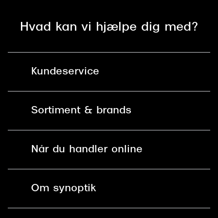
Hvad kan vi hjælpe dig med?
Kundeservice
Kontakt os
Sortiment & brands
Mit Synoptik
Solbriller
Find butik - +100 butikker i hele DK
Når du handler online
Briller
Bestil tid
Fri levering til butik
Kontaktlinser
Spørgsmål & svar (FAQ)
Om synoptik
Læsebriller
Fri levering til udleveringssted
Synoptik Erhverv / B2B
Job & karriere