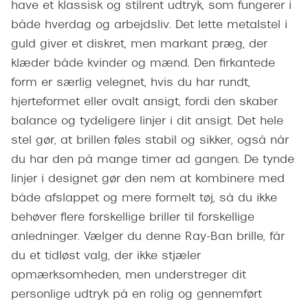
have et klassisk og stilrent udtryk, som fungerer i
Giorgio 
Populære brillemærker
både hverdag og arbejdsliv. Det lette metalstel i
Burberry
guld giver et diskret, men markant præg, der
Ray-Ban
Versace
klæder både kvinder og mænd. Den firkantede
Oakley
form er særlig velegnet, hvis du har rundt,
Jimmy C
hjerteformet eller ovalt ansigt, fordi den skaber
Emporio Armani
Tiffany &
balance og tydeligere linjer i dit ansigt. Det hele
Hugo Boss
stel gør, at brillen føles stabil og sikker, også når
Sportsbri
du har den på mange timer ad gangen. De tynde
Ralph Lauren
Cykelbril
linjer i designet gør den nem at kombinere med
Polo Ralph Lauren
både afslappet og mere formelt tøj, så du ikke
Løbebrill
Coach
behøver flere forskellige briller til forskellige
Form & 
anledninger. Vælger du denne Ray-Ban brille, får
Vogue
du et tidløst valg, der ikke stjæler
Ovale sol
Skaga
opmærksomheden, men understreger dit
Cat eye s
personlige udtryk på en rolig og gennemført
Dyrberg/Kern