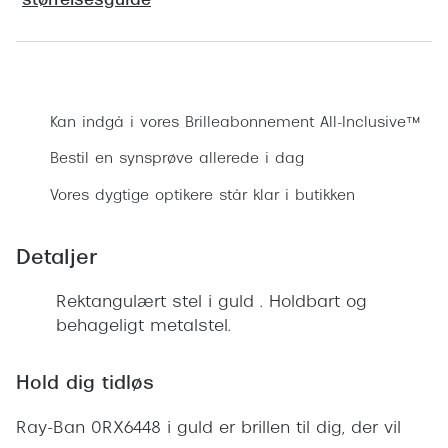
størrelsesguide
Ray-Ban 
Transitions®
Armani 
Stellest® til børn
Bestil synsprøve
Polaroid
Tilskud til briller
Kan indgå i vores Brilleabonnement All-Inclusive™
Eksklusi
Form og farve
Bestil en synsprøve allerede i dag
Prada
Ansigtsform og briller
Vores dygtige optikere står klar i butikken
Miu Miu
Briller til øjne, næse, bryn og kinder
Detaljer
Saint La
Runde briller
Gucci
Rektangulært stel i guld . Holdbart og
Sorte briller
behageligt metalstel.
Bottega 
Pilotbriller
Tom For
Hold dig tidløs
Gennemsigtige briller
Balenci
Ray-Ban 0RX6448 i guld er brillen til dig, der vil
Røde briller