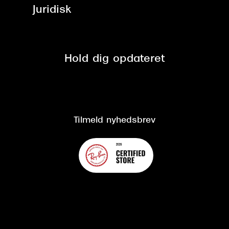
ved +999 kr.
Brillerens
Juridisk
Brilleabonnement All-Inclusive™
Tilmeld nyhedsbrev
Fri retur på online køb
Mærker & sortiment
Se nuværende tilbud
Privatlivspolitik
Presse
Spørgsmål & svar (FAQ)
Retur
Hold dig opdateret
Cookiepolitik
CSR
Salgs- og leveringsbetingelser
Salgs- og leveringsbetingelser
Om Synoptik
Kundeservice
Tilgængelighedserklæring
Tilmeld nyhedsbrev