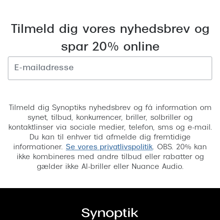
Versace
Tilmeld dig vores nyhedsbrev og
Dolce & Gabbana
spar 20% online
Persol
Giorgio Armani
Tilmeld
Michael Kors
Tilmeld dig Synoptiks nyhedsbrev og få information om
Miu Miu
synet, tilbud, konkurrencer, briller, solbriller og
kontaktlinser via sociale medier, telefon, sms og e-mail.
Tiffany & Co.
Du kan til enhver tid afmelde dig fremtidige
informationer.
Se vores privatlivspolitik
. OBS. 20% kan
ikke kombineres med andre tilbud eller rabatter og
gælder ikke AI-briller eller Nuance Audio.