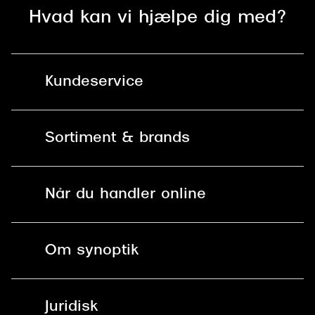
Hvad kan vi hjælpe dig med?
Kundeservice
Kontakt os
Sortiment & brands
Mit Synoptik
Solbriller
Find butik - +100 butikker i hele DK
Når du handler online
Briller
Bestil tid
Fri levering til butik
Kontaktlinser
Spørgsmål & svar (FAQ)
Om synoptik
Læsebriller
Fri levering til udleveringssted
Synoptik Erhverv / B2B
Job & karriere
ved +999 kr.
Brillerens
Juridisk
Brilleabonnement All-Inclusive™