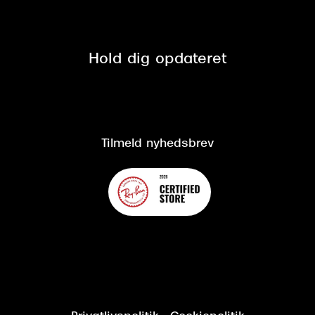
Tilmeld nyhedsbrev
Fri retur på online køb
Mærker & sortiment
Se nuværende tilbud
Privatlivspolitik
Presse
Spørgsmål & svar (FAQ)
Retur
Hold dig opdateret
Cookiepolitik
CSR
Salgs- og leveringsbetingelser
Salgs- og leveringsbetingelser
Om Synoptik
Kundeservice
Tilgængelighedserklæring
Tilmeld nyhedsbrev