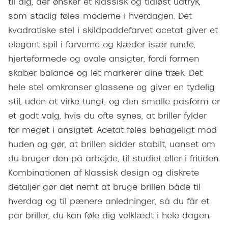
til dig, der ønsker et klassisk og tidløst udtryk,
Giorgio 
Populære brillemærker
som stadig føles moderne i hverdagen. Det
Burberry
kvadratiske stel i skildpaddefarvet acetat giver et
Ray-Ban
Versace
elegant spil i farverne og klæder især runde,
Oakley
hjerteformede og ovale ansigter, fordi formen
Jimmy C
skaber balance og let markerer dine træk. Det
Emporio Armani
Tiffany &
hele stel omkranser glassene og giver en tydelig
Hugo Boss
stil, uden at virke tungt, og den smalle pasform er
Sportsbri
et godt valg, hvis du ofte synes, at briller fylder
Ralph Lauren
Cykelbril
for meget i ansigtet. Acetat føles behageligt mod
Polo Ralph Lauren
huden og gør, at brillen sidder stabilt, uanset om
Løbebrill
Coach
du bruger den på arbejde, til studiet eller i fritiden.
Form & 
Kombinationen af klassisk design og diskrete
Vogue
detaljer gør det nemt at bruge brillen både til
Ovale sol
Skaga
hverdag og til pænere anledninger, så du får et
Cat eye s
par briller, du kan føle dig velklædt i hele dagen.
Dyrberg/Kern