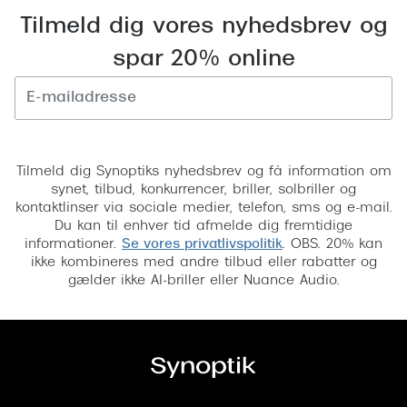
Tilmeld dig vores nyhedsbrev og
Versace
spar 20% online
Dolce & Gabbana
Persol
Giorgio Armani
Tilmeld
Michael Kors
Tilmeld dig Synoptiks nyhedsbrev og få information om
synet, tilbud, konkurrencer, briller, solbriller og
Miu Miu
kontaktlinser via sociale medier, telefon, sms og e-mail.
Du kan til enhver tid afmelde dig fremtidige
Tiffany & Co.
informationer.
Se vores privatlivspolitik
. OBS. 20% kan
ikke kombineres med andre tilbud eller rabatter og
gælder ikke AI-briller eller Nuance Audio.