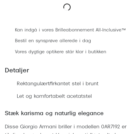
Ray-Ban 
Transitions®
Armani 
Stellest® til børn
Bestil synsprøve
Polaroid
Tilskud til briller
Kan indgå i vores Brilleabonnement All-Inclusive™
Eksklusi
Bestil en synsprøve allerede i dag
Form og farve
Vores dygtige optikere står klar i butikken
Prada
Ansigtsform og briller
Miu Miu
Briller til øjne, næse, bryn og kinder
Detaljer
Saint La
Runde briller
Rektangulært/firkantet stel i brunt
Gucci
Sorte briller
Let og komfortabelt acetatstel
Bottega 
Pilotbriller
Tom For
Stæk karisma og naturlig elegance
Gennemsigtige briller
Balenci
Disse Giorgio Armani briller i modellen 0AR7192 er
Røde briller