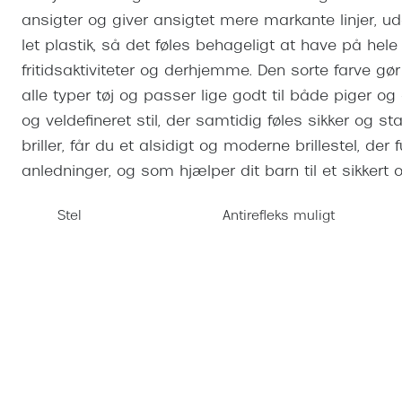
Se udvalg af Oakley Meta
Øjenbetændelse
Brilletyper
Prada Linea R
Tilbehør til briller
Polariserede solbriller
Endagslinser
ansigter og giver ansigtet mere markante linjer, uden
Webshop FAQ
Oplev kontaktl
let plastik, så det føles behageligt at have på hele 
Skærmbriller
Vogue
Behandling af tørre øjne
Månedslinser
Butiksoversigt
Kontaktlinsea
fritidsaktiviteter og derhjemme. Den sorte farve 
Sikkerhedsbriller
Polo Ralph La
FAQ
alle typer tøj og passer lige godt til både piger og
Arbejdsbriller
Ray-Ban Kids
Kontaktlinsetje
og veldefineret stil, der samtidig føles sikker og s
briller, får du et alsidigt og moderne brillestel, d
Armani Excha
anledninger, og som hjælper dit barn til et sikkert o
Polaroid
Stel
Antirefleks muligt