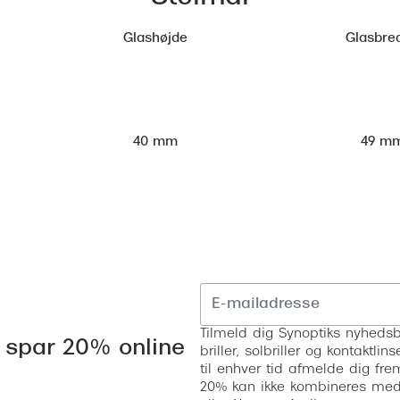
Glashøjde
Glasbre
49 m
40 mm
Tilmeld dig Synoptiks nyhedsb
 spar 20% online
briller, solbriller og kontaktl
til enhver tid afmelde dig fre
20% kan ikke kombineres med a