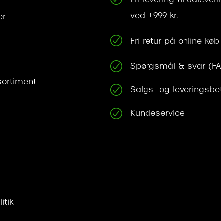
Fri levering til udleve
ved +999 kr.
er
Fri retur på online køb
Spørgsmål & svar (F
ortiment
Salgs- og leveringsbe
Kundeservice
itik