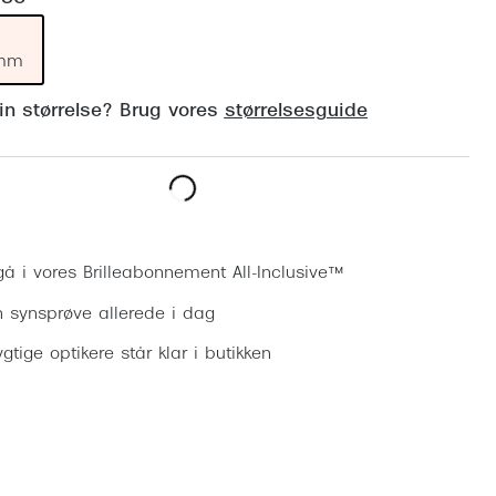
Vogue
Firkantede solbriller
Skaga
 mm
Sorte solbriller
Dyrberg
din størrelse? Brug vores
størrelsesguide
Brune solbriller
BOSS E
Peak Pe
Bestil synsprøve
Armani
Björn B
gå i vores Brilleabonnement All-Inclusive™
n synsprøve allerede i dag
gtige optikere står klar i butikken