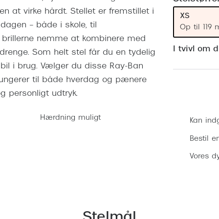
 (konjunktivitis)
ossa
Giorgio Armani
PRECISION1™
 at virke hårdt. Stellet er fremstillet i
XS
inser gratis
Brilleabonnement All-Inclusive™
dagen – både i skole, til
Burberry
Op til 119
bonnement - Vilkår og
Finansieringsmuligheder
gør brillerne nemme at kombinere med
uren
Versace
I tvivl om 
 drenge. Som helt stel får du en tydelig
Forsikring
Jimmy Choo
k og -kontrol
tabil i brug. Vælger du disse Ray-Ban
er fungerer til både hverdag og pænere
nge
Tiffany & Co.
g personligt udtryk.
Hærdning muligt
Kan ind
Bestil e
Vores dy
Stelmål