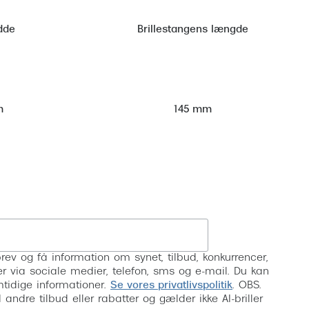
dde
Brillestangens længde
m
145 mm
Tilmeld
rev og få information om synet, tilbud, konkurrencer,
inser via sociale medier, telefon, sms og e-mail. Du kan
mtidige informationer.
Se vores privatlivspolitik
. OBS.
ndre tilbud eller rabatter og gælder ikke AI-briller