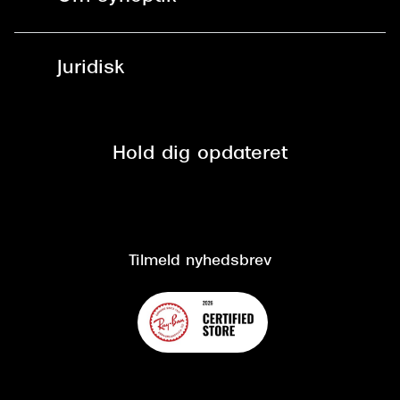
Læsebriller
Fri levering til udleveringssted
Synoptik Erhverv / B2B
Job & karriere
ved +999 kr.
Brillerens
Juridisk
Brilleabonnement All-Inclusive™
Tilmeld nyhedsbrev
Fri retur på online køb
Mærker & sortiment
Se nuværende tilbud
Privatlivspolitik
Presse
Spørgsmål & svar (FAQ)
Retur
Hold dig opdateret
Cookiepolitik
CSR
Salgs- og leveringsbetingelser
Salgs- og leveringsbetingelser
Om Synoptik
Kundeservice
Tilgængelighedserklæring
Tilmeld nyhedsbrev