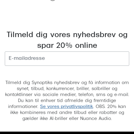
Pilotsolbr
BOSS Eyewear
Runde sol
Peak Performance
Firkanted
Armani Exchange
Tilmeld dig vores nyhedsbrev og
Sorte sol
Björn Borg
spar 20% online
Brune sol
Eksklusive brillemærker
Mere om
Gucci
Tilmeld
Solbrille
Tom Ford
Tilmeld dig Synoptiks nyhedsbrev og få information om
synet, tilbud, konkurrencer, briller, solbriller og
Solbrille
Prada
kontaktlinser via sociale medier, telefon, sms og e-mail.
Du kan til enhver tid afmelde dig fremtidige
Glastype
Moncler
informationer.
Se vores privatlivspolitik
. OBS. 20% kan
ikke kombineres med andre tilbud eller rabatter og
Solbrille
Burberry
gælder ikke AI-briller eller Nuance Audio.
Transiti
Saint Laurent