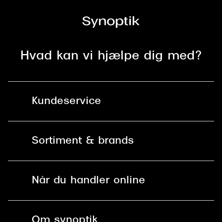
Versace
Dolce & Gabbana
Persol
Hvad kan vi hjælpe dig med?
Giorgio Armani
Michael Kors
Kundeservice
Miu Miu
Kontakt os
Tiffany & Co.
Sortiment & brands
Mit Synoptik
Solbriller
Find butik - +100 butikker i hele DK
Når du handler online
Briller
Bestil tid
Fri levering til butik
Kontaktlinser
Spørgsmål & svar (FAQ)
Om synoptik