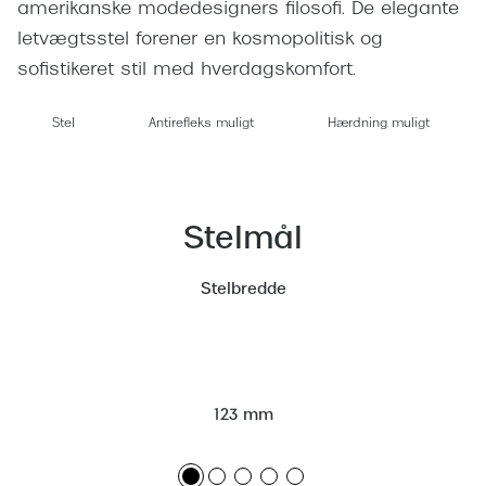
Giorgio 
amerikanske modedesigners filosofi. De elegante
Populære brillemærker
letvægtsstel forener en kosmopolitisk og
Burberry
sofistikeret stil med hverdagskomfort.
Ray-Ban
Versace
Oakley
Stel
Antirefleks muligt
Hærdning muligt
Jimmy C
Emporio Armani
Tiffany &
Hugo Boss
Stelmål
Sportsbri
Ralph Lauren
Cykelbril
Stelbredde
Polo Ralph Lauren
Løbebrill
Coach
Form & 
Vogue
Ovale sol
123 mm
Skaga
Cat eye s
Dyrberg/Kern