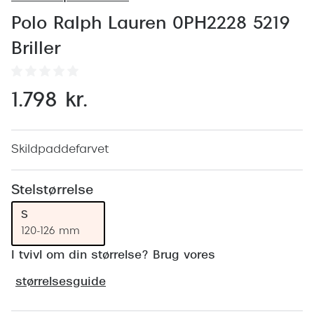
Behandling af tørre øjne
Populær
Polo Ralph Lauren 0PH2228 5219
Få tjekket dit syn
Ray-Ban
Briller
Synsprøve med sundhedstjek
Oakley
Test dit behov for abonnement
Emporio
1.798 kr.
SynsJournal
Michael 
Forskning i øjensygdomme
Persol
Skildpaddefarvet
Ralph La
Mere om briller
Stelstørrelse
Peak Pe
Brillemode 2026
S
120-126 mm
Prada Li
Brilleglas og priser
I tvivl om din størrelse? Brug vores
Vogue
Bedste brilleglas
størrelsesguide
Polo Ral
Nikon brilleglas