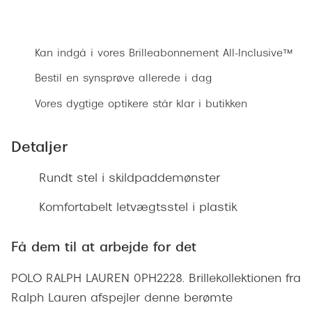
Ray-Ban 
Transitions®
Bestil synsprøve
Armani 
Stellest® til børn
Kan indgå i vores Brilleabonnement All-Inclusive™
Polaroid
Tilskud til briller
Bestil en synsprøve allerede i dag
Eksklusi
Form og farve
Vores dygtige optikere står klar i butikken
Prada
Ansigtsform og briller
Detaljer
Miu Miu
Briller til øjne, næse, bryn og kinder
Rundt stel i skildpaddemønster
Saint La
Runde briller
Gucci
Komfortabelt letvægtsstel i plastik
Sorte briller
Bottega 
Pilotbriller
Få dem til at arbejde for det
Tom For
Gennemsigtige briller
POLO RALPH LAUREN 0PH2228. Brillekollektionen fra
Balenci
Røde briller
Ralph Lauren afspejler denne berømte