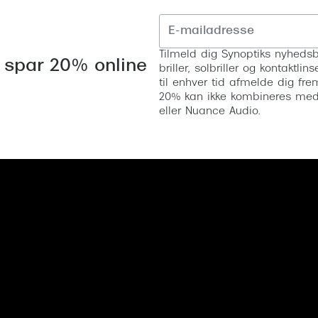
Tilmeld dig Synoptiks nyhedsb
 spar 20% online
briller, solbriller og kontaktl
til enhver tid afmelde dig fre
20% kan ikke kombineres med a
eller Nuance Audio.