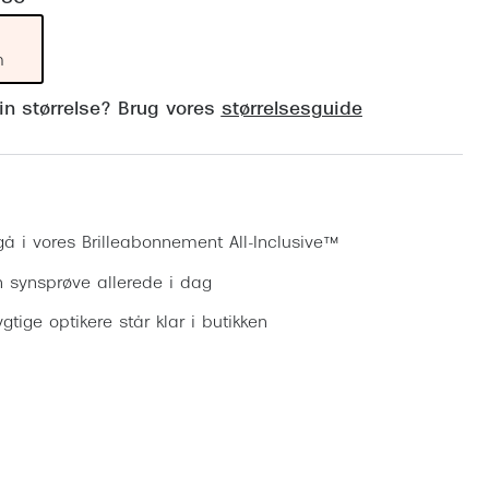
Vogue
Firkantede solbriller
Skaga
m
Sorte solbriller
Dyrberg
din størrelse? Brug vores
størrelsesguide
Brune solbriller
BOSS E
Peak Pe
Bestil synsprøve
Armani
gå i vores Brilleabonnement All-Inclusive™
Björn B
n synsprøve allerede i dag
gtige optikere står klar i butikken