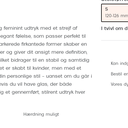
 (konjunktivitis)
ossa
Giorgio Armani
PRECISION1™
S
inser gratis
Brilleabonnement All-Inclusive™
Burberry
120-126 m
bonnement - Vilkår og
Finansieringsmuligheder
uren
Versace
g feminint udtryk med et strejf af
I tvivl om 
Forsikring
legant følelse, som passer perfekt til
Jimmy Choo
k og -kontrol
rkerede firkantede former skaber en
nge
Tiffany & Co.
er og giver dit ansigt mere definition,
vilket bidrager til en stabil og samtidig
Kan ind
et er skabt til kvinder, men med et
Bestil e
in personlige stil – uanset om du går i
, hvis du vil have glas, der både
Vores dy
ig et gennemført, stilrent udtryk hver
Hærdning muligt