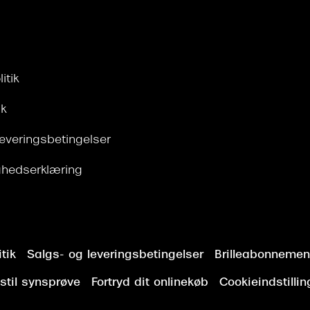
itik
ik
leveringsbetingelser
ghedserklæring
tik
Salgs- og leveringsbetingelser
Brilleabonnement
stil synsprøve
Fortryd dit onlinekøb
Cookieindstillin