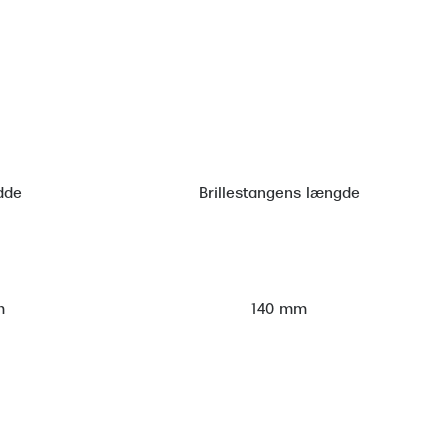
dde
Brillestangens længde
m
140 mm