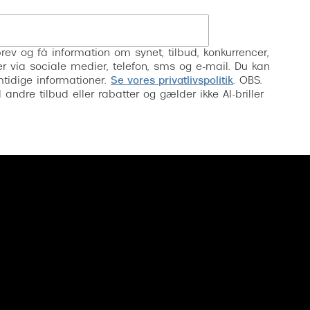
Tilmeld
rev og få information om synet, tilbud, konkurrencer,
inser via sociale medier, telefon, sms og e-mail. Du kan
mtidige informationer.
Se vores privatlivspolitik
. OBS.
ndre tilbud eller rabatter og gælder ikke AI-briller