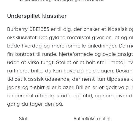
Se udvalg af Oakley Meta
Øjenbetændelse
Brilletyper
Prada Linea R
Tilbehør til briller
Polariserede solbriller
Endagslinser
Webshop FAQ
Oplev kontaktl
Skærmbriller
Underspillet klassiker
Vogue
Behandling af tørre øjne
Månedslinser
Butiksoversigt
Kontaktlinsea
Sikkerhedsbriller
Polo Ralph La
FAQ
Burberry 0BE1355 er til dig, der ønsker et klassisk o
eksklusivitet. Det gyldne metalstel giver en let og e
Arbejdsbriller
Ray-Ban Kids
Kontaktlinsetje
både hverdag og mere formelle anledninger. De ma
Armani Excha
fin kontrast til runde, hjerteformede og ovale ansigt
Polaroid
uden at virke tungt. Stellet er et helt stel i metal, h
raffineret brille, du kan have på hele dagen. Design
tidløst klassisk udseende, der nemt kan tilpasses d
jeans og t-shirt eller blazer. Brillen er et godt valg
fungerer til arbejde, studie og fritid, og som giver d
gang du tager den på.
Stel
Antirefleks muligt