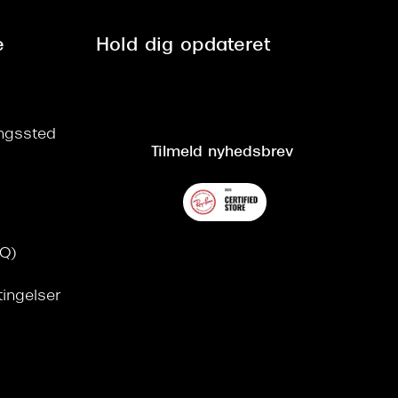
e
Hold dig opdateret
ringssted
Tilmeld nyhedsbrev
AQ)
tingelser