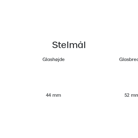
Stelmål
Glashøjde
Glasbre
52 m
44 mm