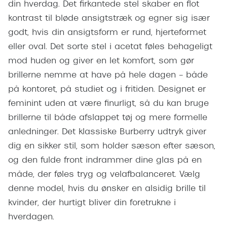
Giorgio 
din hverdag. Det firkantede stel skaber en flot
Populære brillemærker
kontrast til bløde ansigtstræk og egner sig især
Burberry
godt, hvis din ansigtsform er rund, hjerteformet
Ray-Ban
Versace
eller oval. Det sorte stel i acetat føles behageligt
Oakley
mod huden og giver en let komfort, som gør
Jimmy C
brillerne nemme at have på hele dagen – både
Emporio Armani
Tiffany &
på kontoret, på studiet og i fritiden. Designet er
Hugo Boss
feminint uden at være finurligt, så du kan bruge
Sportsbri
Ralph Lauren
brillerne til både afslappet tøj og mere formelle
Cykelbril
anledninger. Det klassiske Burberry udtryk giver
Polo Ralph Lauren
Løbebrill
dig en sikker stil, som holder sæson efter sæson,
Coach
og den fulde front indrammer dine glas på en
Form & 
måde, der føles tryg og velafbalanceret. Vælg
Vogue
denne model, hvis du ønsker en alsidig brille til
Ovale sol
Skaga
kvinder, der hurtigt bliver din foretrukne i
Cat eye s
hverdagen.
Dyrberg/Kern