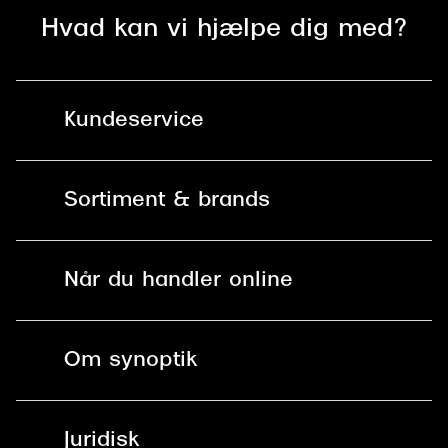
Hvad kan vi hjælpe dig med?
Kundeservice
Kontakt os
Sortiment & brands
Mit Synoptik
Solbriller
Find butik - +100 butikker i hele DK
Når du handler online
Briller
Bestil tid
Fri levering til butik
Kontaktlinser
Spørgsmål & svar (FAQ)
Om synoptik
Læsebriller
Fri levering til udleveringssted
Synoptik Erhverv / B2B
Job & karriere
ved +999 kr.
Brillerens
Juridisk
Brilleabonnement All-Inclusive™