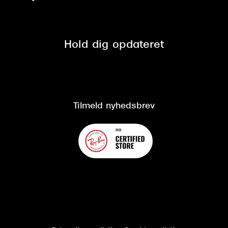
Tilmeld nyhedsbrev
Fri retur på online køb
Mærker & sortiment
Se nuværende tilbud
Privatlivspolitik
Presse
Spørgsmål & svar (FAQ)
Retur
Hold dig opdateret
Cookiepolitik
CSR
Salgs- og leveringsbetingelser
Salgs- og leveringsbetingelser
Om Synoptik
Kundeservice
Tilgængelighedserklæring
Tilmeld nyhedsbrev