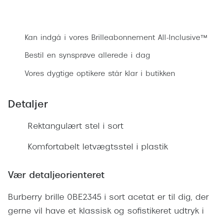
Ray-Ban 
Transitions®
Bestil synsprøve
Armani 
Stellest® til børn
Kan indgå i vores Brilleabonnement All-Inclusive™
Polaroid
Tilskud til briller
Bestil en synsprøve allerede i dag
Eksklusi
Form og farve
Vores dygtige optikere står klar i butikken
Prada
Ansigtsform og briller
Detaljer
Miu Miu
Briller til øjne, næse, bryn og kinder
Rektangulært stel i sort
Saint La
Runde briller
Gucci
Komfortabelt letvægtsstel i plastik
Sorte briller
Bottega 
Pilotbriller
Vær detaljeorienteret
Tom For
Gennemsigtige briller
Burberry brille 0BE2345 i sort acetat er til dig, der
Balenci
Røde briller
gerne vil have et klassisk og sofistikeret udtryk i