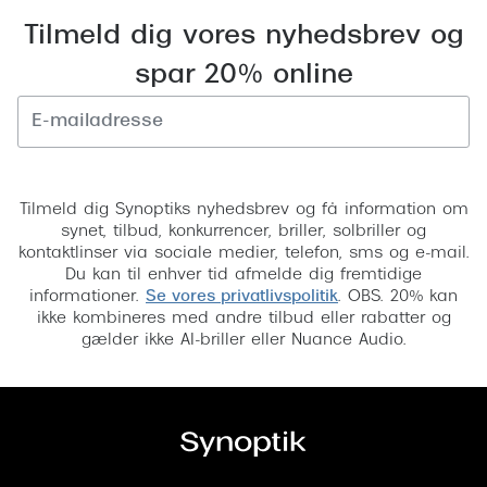
Versace
Tilmeld dig vores nyhedsbrev og
spar 20% online
Dolce & Gabbana
Persol
Giorgio Armani
Tilmeld
Michael Kors
Tilmeld dig Synoptiks nyhedsbrev og få information om
synet, tilbud, konkurrencer, briller, solbriller og
Miu Miu
kontaktlinser via sociale medier, telefon, sms og e-mail.
Du kan til enhver tid afmelde dig fremtidige
Tiffany & Co.
informationer.
Se vores privatlivspolitik
. OBS. 20% kan
ikke kombineres med andre tilbud eller rabatter og
gælder ikke AI-briller eller Nuance Audio.