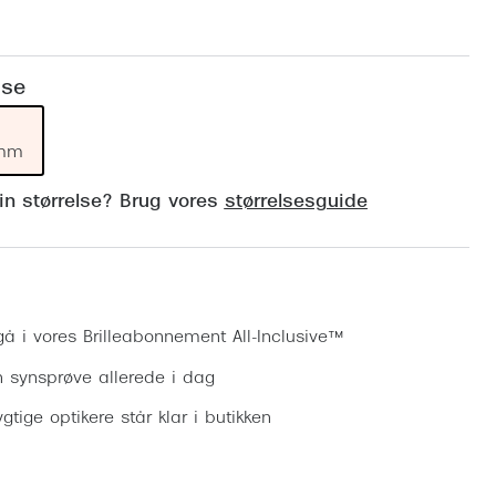
Vogue
Firkantede solbriller
Skaga
Sorte solbriller
lse
Dyrberg
Brune solbriller
BOSS E
 mm
Peak Pe
din størrelse? Brug vores
størrelsesguide
Armani
Björn B
Bestil synsprøve
gå i vores Brilleabonnement All-Inclusive™
n synsprøve allerede i dag
gtige optikere står klar i butikken