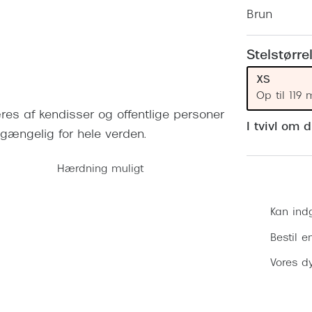
 (konjunktivitis)
ossa
Giorgio Armani
PRECISION1™
Brun
inser gratis
Brilleabonnement All-Inclusive™
Burberry
bonnement - Vilkår og
Finansieringsmuligheder
Stelstørre
uren
Versace
Forsikring
XS
Jimmy Choo
k og -kontrol
Op til 119
es af kendisser og offentlige personer
nge
Tiffany & Co.
I tvivl om 
lgængelig for hele verden.
Hærdning muligt
Kan ind
Bestil e
Vores dy