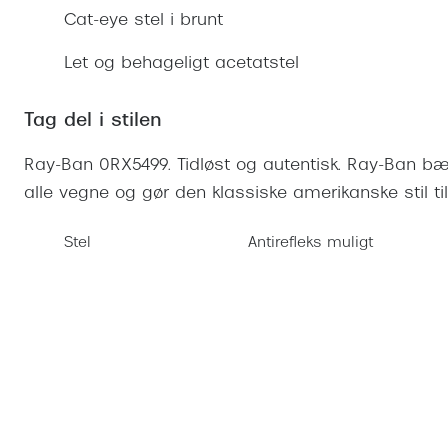
Se udvalg af Oakley Meta
Øjenbetændelse
Brilletyper
Prada Linea R
Tilbehør til briller
Polariserede solbriller
Endagslinser
Cat-eye stel i brunt
Webshop FAQ
Oplev kontaktl
Skærmbriller
Vogue
Behandling af tørre øjne
Månedslinser
Let og behageligt acetatstel
Butiksoversigt
Kontaktlinsea
Sikkerhedsbriller
Polo Ralph La
FAQ
Tag del i stilen
Arbejdsbriller
Ray-Ban Kids
Kontaktlinsetje
Ray-Ban 0RX5499. Tidløst og autentisk. Ray-Ban bær
Armani Excha
alle vegne og gør den klassiske amerikanske stil ti
Polaroid
Stel
Antirefleks muligt