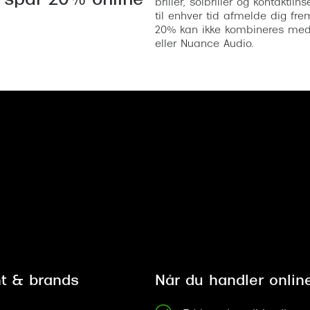
 spar 20% online
briller, solbriller og kontaktl
til enhver tid afmelde dig fre
20% kan ikke kombineres med a
eller Nuance Audio.
t & brands
Når du handler onlin