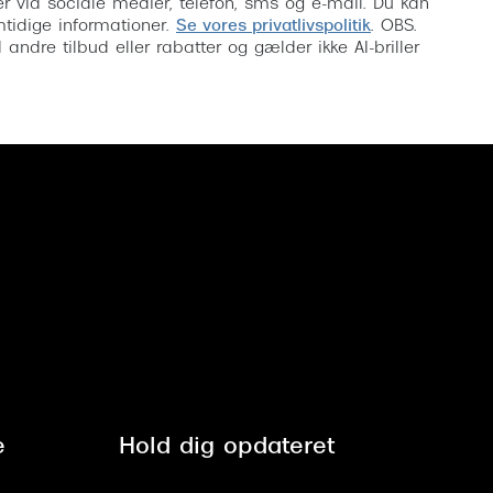
inser via sociale medier, telefon, sms og e-mail. Du kan
mtidige informationer.
Se vores privatlivspolitik
. OBS.
ndre tilbud eller rabatter og gælder ikke AI-briller
e
Hold dig opdateret