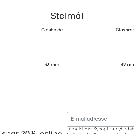
Stelmål
Glashøjde
Glasbre
49 m
33 mm
Tilmeld dig Synoptiks nyhedsb