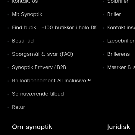
Kontakt os
Solbriller
Mit Synoptik
Briller
Find butik - +100 butikker i hele DK
Kontaktlins
Bestil tid
Læsebriller
Spørgsmål & svar (FAQ)
Brillerens
Synoptik Erhverv / B2B
Mærker & s
Brilleabonnement All-Inclusive™
Se nuværende tilbud
Retur
Om synoptik
Juridisk