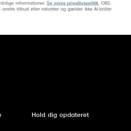
mtidige informationer.
Se vores privatlivspolitik
. OBS.
ndre tilbud eller rabatter og gælder ikke AI-briller
e
Hold dig opdateret