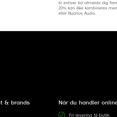
til enhver tid afmelde dig fre
20% kan ikke kombineres med a
eller Nuance Audio.
t & brands
Når du handler onlin
Fri levering til butik