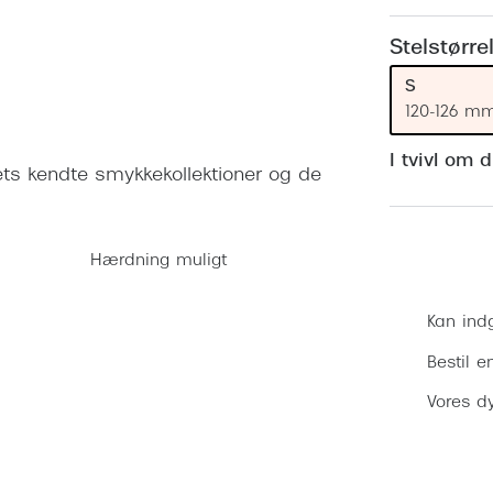
 (konjunktivitis)
ossa
Giorgio Armani
PRECISION1™
inser gratis
Brilleabonnement All-Inclusive™
Stelstørre
Burberry
bonnement - Vilkår og
Finansieringsmuligheder
S
uren
Versace
120-126 m
Forsikring
Jimmy Choo
k og -kontrol
I tvivl om 
ndets kendte smykkekollektioner og de
nge
Tiffany & Co.
Hærdning muligt
Kan ind
Bestil e
Vores dy