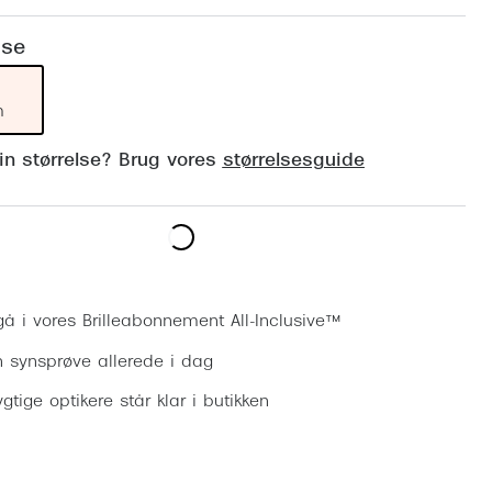
Vogue
Firkantede solbriller
lse
Skaga
Sorte solbriller
Dyrberg
m
Brune solbriller
BOSS E
din størrelse? Brug vores
størrelsesguide
Peak Pe
Armani
Björn B
Bestil synsprøve
gå i vores Brilleabonnement All-Inclusive™
n synsprøve allerede i dag
gtige optikere står klar i butikken