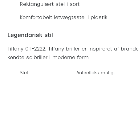
Se udvalg af Oakley Meta
Øjenbetændelse
Brilletyper
Rektangulært stel i sort
Prada Linea R
Tilbehør til briller
Polariserede solbriller
Endagslinser
Webshop FAQ
Oplev kontaktl
Skærmbriller
Vogue
Komfortabelt letvægtsstel i plastik
Behandling af tørre øjne
Månedslinser
Butiksoversigt
Kontaktlinsea
Sikkerhedsbriller
Polo Ralph La
FAQ
Legendarisk stil
Arbejdsbriller
Ray-Ban Kids
Kontaktlinsetje
Tiffany 0TF2222. Tiffany briller er inspireret af bra
Armani Excha
kendte solbriller i moderne form.
Polaroid
Stel
Antirefleks muligt