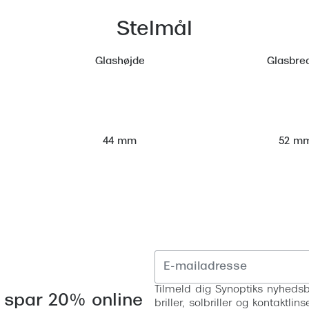
Stelmål
Glashøjde
Glasbre
52 m
44 mm
Tilmeld dig Synoptiks nyhedsb
 spar 20% online
briller, solbriller og kontaktl