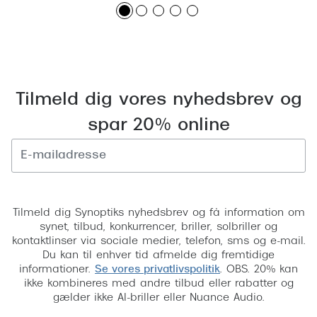
Pilotsolbr
BOSS Eyewear
Runde sol
Peak Performance
Firkanted
Armani Exchange
Sorte sol
Tilmeld dig vores nyhedsbrev og
Björn Borg
Brune sol
spar 20% online
Eksklusive brillemærker
Mere om
Gucci
Solbrille
Tilmeld
Tom Ford
Tilmeld dig Synoptiks nyhedsbrev og få information om
Solbrille
Prada
synet, tilbud, konkurrencer, briller, solbriller og
kontaktlinser via sociale medier, telefon, sms og e-mail.
Glastype
Moncler
Du kan til enhver tid afmelde dig fremtidige
informationer.
Se vores privatlivspolitik
. OBS. 20% kan
Solbrille
Burberry
ikke kombineres med andre tilbud eller rabatter og
gælder ikke AI-briller eller Nuance Audio.
Transiti
Saint Laurent