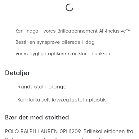
Ray-Ban 
Transitions®
Armani 
Stellest® til børn
Bestil synsprøve
Polaroid
Tilskud til briller
Kan indgå i vores Brilleabonnement All-Inclusive™
Eksklusi
Bestil en synsprøve allerede i dag
Form og farve
Vores dygtige optikere står klar i butikken
Prada
Ansigtsform og briller
Miu Miu
Briller til øjne, næse, bryn og kinder
Detaljer
Saint La
Runde briller
Rundt stel i orange
Gucci
Sorte briller
Komfortabelt letvægtsstel i plastik
Bottega 
Pilotbriller
Tom For
Bær det med stolthed
Gennemsigtige briller
Balenci
POLO RALPH LAUREN 0PH1209. Brillekollektionen fra
Røde briller