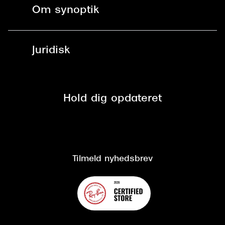
Kontaktlinser
Spørgsmål & svar (FAQ)
Om synoptik
Læsebriller
Fri levering til udleveringssted
Synoptik Erhverv / B2B
Job & karriere
ved +999 kr.
Brillerens
Juridisk
Brilleabonnement All-Inclusive™
Tilmeld nyhedsbrev
Fri retur på online køb
Mærker & sortiment
Se nuværende tilbud
Privatlivspolitik
Presse
Spørgsmål & svar (FAQ)
Retur
Hold dig opdateret
Cookiepolitik
CSR
Salgs- og leveringsbetingelser
Salgs- og leveringsbetingelser
Om Synoptik
Kundeservice
Tilgængelighedserklæring
Tilmeld nyhedsbrev