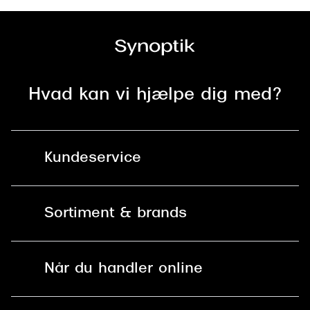
Versace
Dolce & Gabbana
Persol
Hvad kan vi hjælpe dig med?
Giorgio Armani
Michael Kors
Kundeservice
Miu Miu
Tiffany & Co.
Kontakt os
Sortiment & brands
Mit Synoptik
Solbriller
Find butik - +100 butikker i hele DK
Når du handler online
Briller
Bestil tid
Fri levering til butik