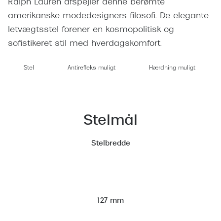
Ralph Lauren afspejler denne berømte
Giorgio 
Populære brillemærker
amerikanske modedesigners filosofi. De elegante
Burberry
letvægtsstel forener en kosmopolitisk og
Ray-Ban
Versace
sofistikeret stil med hverdagskomfort.
Oakley
Jimmy C
Stel
Antirefleks muligt
Hærdning muligt
Emporio Armani
Tiffany &
Hugo Boss
Sportsbri
Ralph Lauren
Stelmål
Cykelbril
Polo Ralph Lauren
Løbebrill
Stelbredde
Coach
Form & 
Vogue
Ovale sol
Skaga
127 mm
Cat eye s
Dyrberg/Kern