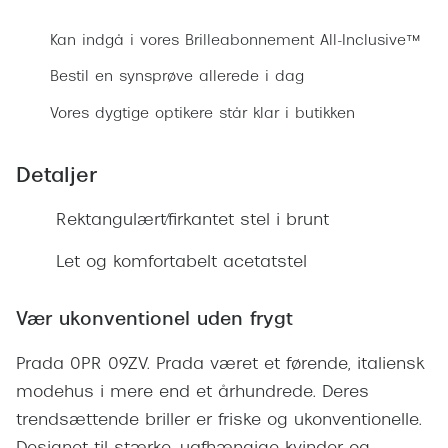
Ray-Ban 
Transitions®
Kan indgå i vores Brilleabonnement All-Inclusive™
Armani 
Stellest® til børn
Bestil en synsprøve allerede i dag
Polaroid
Tilskud til briller
Vores dygtige optikere står klar i butikken
Eksklusi
Form og farve
Detaljer
Prada
Ansigtsform og briller
Miu Miu
Rektangulært/firkantet stel i brunt
Briller til øjne, næse, bryn og kinder
Saint La
Let og komfortabelt acetatstel
Runde briller
Gucci
Sorte briller
Vær ukonventionel uden frygt
Bottega 
Pilotbriller
Prada 0PR 09ZV. Prada været et førende, italiensk
Tom For
Gennemsigtige briller
modehus i mere end et århundrede. Deres
Balenci
trendsættende briller er friske og ukonventionelle.
Røde briller