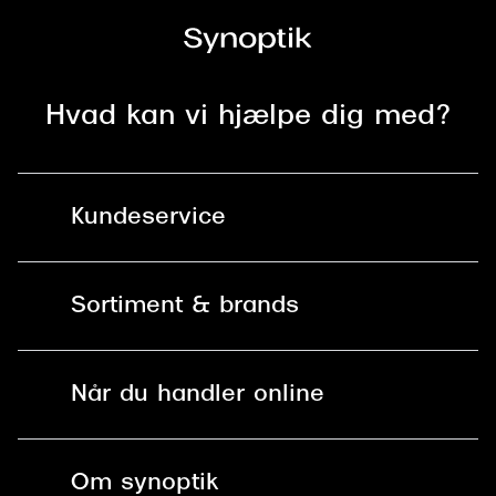
Versace
Dolce & Gabbana
Hvad kan vi hjælpe dig med?
Persol
Giorgio Armani
Michael Kors
Kundeservice
Miu Miu
Kontakt os
Tiffany & Co.
Sortiment & brands
Mit Synoptik
Solbriller
Find butik - +100 butikker i hele DK
Når du handler online
Briller
Bestil tid
Fri levering til butik
Kontaktlinser
Spørgsmål & svar (FAQ)
Om synoptik