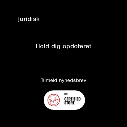
Læsebriller
Fri levering til udleveringssted
Synoptik Erhverv / B2B
Job & karriere
ved +999 kr.
Brillerens
Juridisk
Brilleabonnement All-Inclusive™
Tilmeld nyhedsbrev
Fri retur på online køb
Mærker & sortiment
Se nuværende tilbud
Privatlivspolitik
Presse
Spørgsmål & svar (FAQ)
Retur
Hold dig opdateret
Cookiepolitik
CSR
Salgs- og leveringsbetingelser
Salgs- og leveringsbetingelser
Om Synoptik
Kundeservice
Tilgængelighedserklæring
Tilmeld nyhedsbrev