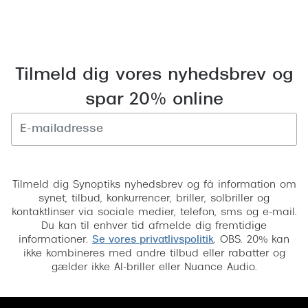
Pilotsolbr
BOSS Eyewear
Runde sol
Peak Performance
Firkanted
Armani Exchange
Tilmeld dig vores nyhedsbrev og
Sorte sol
spar 20% online
Björn Borg
Brune sol
Eksklusive brillemærker
Mere om
Tilmeld
Gucci
Solbrille
Tilmeld dig Synoptiks nyhedsbrev og få information om
Tom Ford
synet, tilbud, konkurrencer, briller, solbriller og
Solbrille
kontaktlinser via sociale medier, telefon, sms og e-mail.
Prada
Du kan til enhver tid afmelde dig fremtidige
Glastype
informationer.
Se vores privatlivspolitik
. OBS. 20% kan
Moncler
ikke kombineres med andre tilbud eller rabatter og
Solbrille
gælder ikke AI-briller eller Nuance Audio.
Burberry
Transiti
Saint Laurent