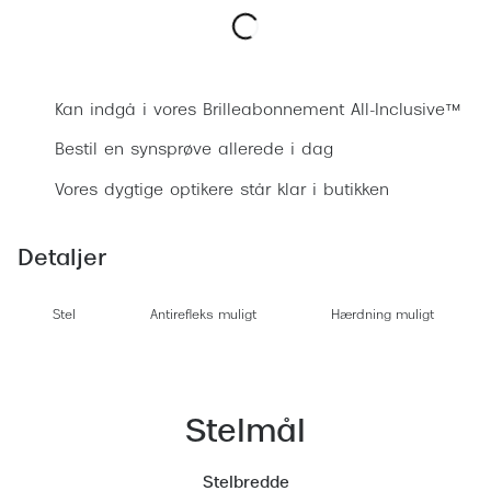
Ray-Ban 
Transitions®
Armani 
Stellest® til børn
Bestil synsprøve
Polaroid
Tilskud til briller
Kan indgå i vores Brilleabonnement All-Inclusive™
Eksklusi
Bestil en synsprøve allerede i dag
Form og farve
Vores dygtige optikere står klar i butikken
Prada
Ansigtsform og briller
Miu Miu
Briller til øjne, næse, bryn og kinder
Detaljer
Saint La
Runde briller
Stel
Antirefleks muligt
Hærdning muligt
Gucci
Sorte briller
Bottega 
Pilotbriller
Tom For
Gennemsigtige briller
Stelmål
Balenci
Røde briller
Stelbredde