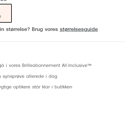
Vogue
Firkantede solbriller
Skaga
m
Sorte solbriller
Dyrberg
din størrelse? Brug vores
størrelsesguide
Brune solbriller
BOSS E
Peak Pe
Bestil synsprøve
Armani
gå i vores Brilleabonnement All-Inclusive™
Björn B
n synsprøve allerede i dag
gtige optikere står klar i butikken