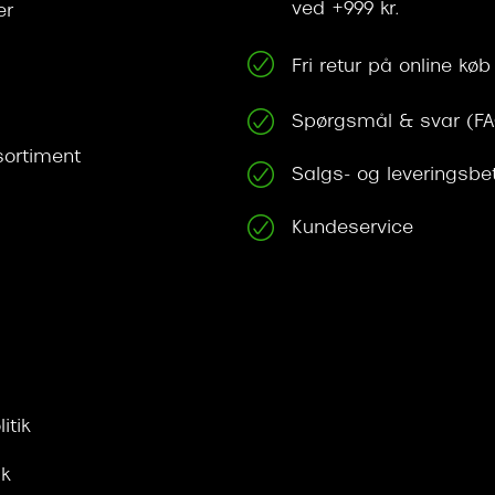
ved +999 kr.
er
Fri retur på online køb
Spørgsmål & svar (F
ortiment
Salgs- og leveringsbe
Kundeservice
itik
ik