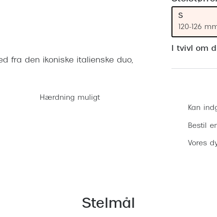
 (konjunktivitis)
ossa
Giorgio Armani
PRECISION1™
S
inser gratis
Brilleabonnement All-Inclusive™
Burberry
120-126 m
bonnement - Vilkår og
Finansieringsmuligheder
uren
Versace
I tvivl om 
Forsikring
fra den ikoniske italienske duo,
Jimmy Choo
k og -kontrol
nge
Tiffany & Co.
Hærdning muligt
Kan ind
Bestil e
Vores dy
Stelmål