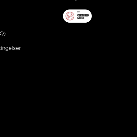
AQ)
tingelser