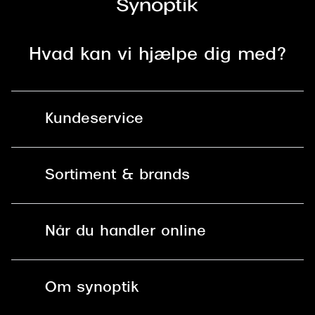
Hvad kan vi hjælpe dig med?
Kundeservice
Kontakt os
Sortiment & brands
Mit Synoptik
Solbriller
Find butik - +100 butikker i hele DK
Når du handler online
Briller
Bestil tid
Fri levering til butik
Kontaktlinser
Spørgsmål & svar (FAQ)
Om synoptik
Læsebriller
Fri levering til udleveringssted
Synoptik Erhverv / B2B