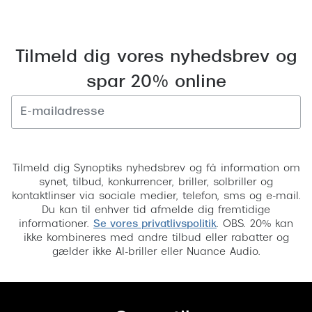
Saint Laurent
Versace
Tilmeld dig vores nyhedsbrev og
Dolce & Gabbana
spar 20% online
Persol
Giorgio Armani
Tilmeld
Michael Kors
Tilmeld dig Synoptiks nyhedsbrev og få information om
synet, tilbud, konkurrencer, briller, solbriller og
Miu Miu
kontaktlinser via sociale medier, telefon, sms og e-mail.
Du kan til enhver tid afmelde dig fremtidige
Tiffany & Co.
informationer.
Se vores privatlivspolitik
. OBS. 20% kan
ikke kombineres med andre tilbud eller rabatter og
gælder ikke AI-briller eller Nuance Audio.