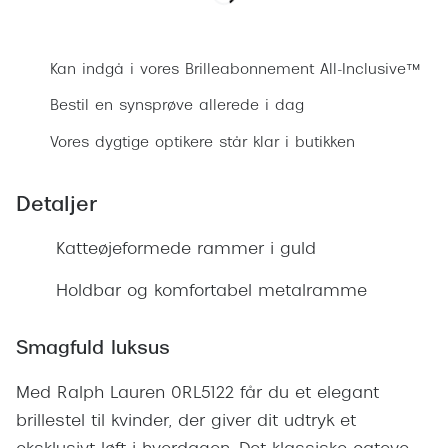
Ray-Ban 
Transitions®
Bestil synsprøve
Armani 
Stellest® til børn
Kan indgå i vores Brilleabonnement All-Inclusive™
Polaroid
Brilleindsamling til Ghana
Bestil en synsprøve allerede i dag
Eksklusi
Tilskud til briller
Vores dygtige optikere står klar i butikken
Prada
Form og farve
Detaljer
Miu Miu
Ansigtsform og briller
Katteøjeformede rammer i guld
Saint La
Briller til øjne, næse, bryn og kinder
Holdbar og komfortabel metalramme
Gucci
Runde briller
Bottega 
Smagfuld luksus
Sorte briller
Tom For
Pilotbriller
Med Ralph Lauren 0RL5122 får du et elegant
Balenci
brillestel til kvinder, der giver dit udtryk et
Gennemsigtige briller