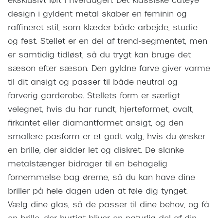
eksklusivt løft i hverdagen. Det klassiske cateye
Giorgio 
Røde briller
design i gyldent metal skaber en feminin og
Burberry
raffineret stil, som klæder både arbejde, studie
Populære brillemærker
og fest. Stellet er en del af trend-segmentet, men
Versace
Ray-Ban
er samtidig tidløst, så du trygt kan bruge det
Jimmy C
sæson efter sæson. Den gyldne farve giver varme
Oakley
Tiffany &
til dit ansigt og passer til både neutral og
Emporio Armani
farverig garderobe. Stellets form er særligt
Sportsbri
velegnet, hvis du har rundt, hjerteformet, ovalt,
Hugo Boss
Cykelbril
firkantet eller diamantformet ansigt, og den
Ralph Lauren
smallere pasform er et godt valg, hvis du ønsker
Løbebrill
en brille, der sidder let og diskret. De slanke
Polo Ralph Lauren
Form & 
metalstænger bidrager til en behagelig
Coach
fornemmelse bag ørerne, så du kan have dine
Ovale sol
Vogue
briller på hele dagen uden at føle dig tynget.
Cat eye s
Vælg dine glas, så de passer til dine behov, og få
Skaga