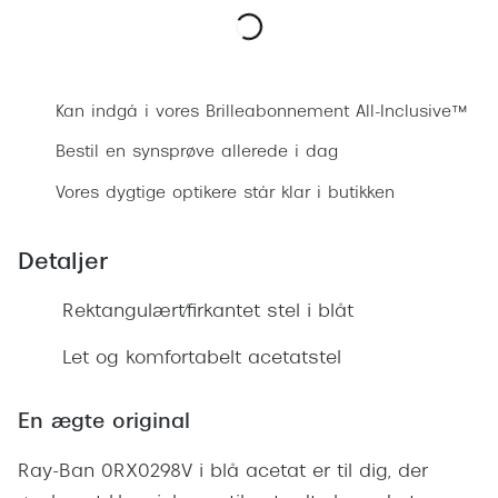
Ray-Ban 
Transitions®
Armani 
Stellest® til børn
Bestil synsprøve
Polaroid
Tilskud til briller
Kan indgå i vores Brilleabonnement All-Inclusive™
Eksklusi
Bestil en synsprøve allerede i dag
Form og farve
Vores dygtige optikere står klar i butikken
Prada
Ansigtsform og briller
Miu Miu
Briller til øjne, næse, bryn og kinder
Detaljer
Saint La
Runde briller
Rektangulært/firkantet stel i blåt
Gucci
Sorte briller
Let og komfortabelt acetatstel
Bottega 
Pilotbriller
Tom For
En ægte original
Gennemsigtige briller
Balenci
Ray-Ban 0RX0298V i blå acetat er til dig, der
Røde briller