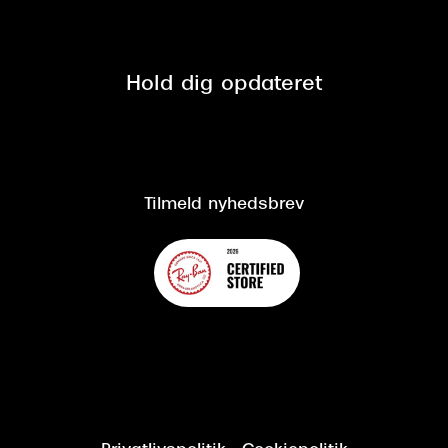
Tilmeld nyhedsbrev
Fri retur på online køb
Mærker & sortiment
Se nuværende tilbud
Privatlivspolitik
Presse
Spørgsmål & svar (FAQ)
Retur
Hold dig opdateret
Cookiepolitik
CSR
Salgs- og leveringsbetingelser
Salgs- og leveringsbetingelser
Om Synoptik
Kundeservice
Tilgængelighedserklæring
Tilmeld nyhedsbrev