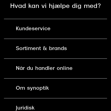
Hvad kan vi hjælpe dig med?
Kundeservice
Kontakt os
Sortiment & brands
Mit Synoptik
Solbriller
Find butik - +100 butikker i hele DK
Når du handler online
Briller
Bestil tid
Fri levering til butik
Kontaktlinser
Spørgsmål & svar (FAQ)
Om synoptik
Læsebriller
Fri levering til udleveringssted
Synoptik Erhverv / B2B
Job & karriere
ved +999 kr.
Brillerens
Juridisk
Brilleabonnement All-Inclusive™