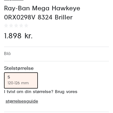
Behandling af tørre øjne
Populær
Ray-Ban Mega Hawkeye
Få tjekket dit syn
Ray-Ban
0RX0298V 8324 Briller
Synsprøve med sundhedstjek
Oakley
Test dit behov for abonnement
Emporio
1.898 kr.
SynsJournal
Michael 
Forskning i øjensygdomme
Persol
Blå
Ralph La
Mere om briller
Stelstørrelse
Peak Pe
Brillemode 2026
S
120-126 mm
Prada Li
Brilleglas og priser
I tvivl om din størrelse? Brug vores
Vogue
Bedste brilleglas
størrelsesguide
Polo Ral
Nikon brilleglas