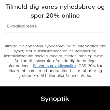
Tilmeld dig vores nyhedsbrev og
Versace
spar 20% online
Dolce & Gabbana
Persol
Giorgio Armani
Tilmeld
Michael Kors
Tilmeld dig Synoptiks nyhedsbrev og få information om
synet, tilbud, konkurrencer, briller, solbriller og
Miu Miu
kontaktlinser via sociale medier, telefon, sms og e-mail.
Du kan til enhver tid afmelde dig fremtidige
Tiffany & Co.
informationer.
Se vores privatlivspolitik
. OBS. 20% kan
ikke kombineres med andre tilbud eller rabatter og
gælder ikke AI-briller eller Nuance Audio.