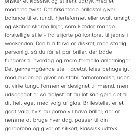
ønsker et klassisk og stilrent udtryk med et
Giorgio 
Populære brillemærker
moderne twist. Det firkantede brillestel giver
Burberry
balance til et rundt, hjerteformet eller ovalt ansigt
Ray-Ban
Versace
og skaber skarpe linjer, som klæder mange
Oakley
forskellige stile – fra skjorte på kontoret til jeans i
Jimmy C
weekenden. Den blå farve er diskret, men stadig
Emporio Armani
Tiffany &
personlig, så du får et par briller, der både
Hugo Boss
fungerer til hverdag og mere formelle anledninger.
Sportsbri
Det gennemgående stel i acetat føles behageligt
Ralph Lauren
Cykelbril
mod huden og giver en stabil fornemmelse, uden
Polo Ralph Lauren
at virke tungt. Formen er designet til mænd, men
Løbebrill
Coach
udseendet er så tidløst, at du let kan gøre det til
Form & 
dit helt eget med valg af glas. Brillestellet er et
Vogue
godt valg, hvis du gerne vil have briller, der er
Ovale sol
Skaga
nemme at bruge hver dag, passer til din
Cat eye s
garderobe og giver et sikkert, klassisk udtryk.
Dyrberg/Kern