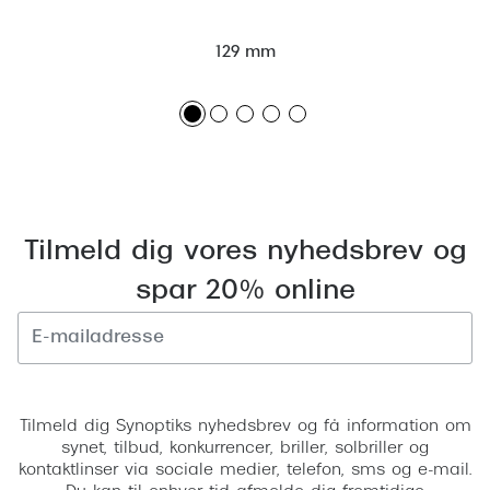
Giorgio 
Populære brillemærker
Burberry
129 mm
Ray-Ban
Versace
Oakley
Jimmy C
Emporio Armani
Tiffany &
Hugo Boss
Sportsbri
Tilmeld dig vores nyhedsbrev og
Ralph Lauren
Cykelbril
spar 20% online
Polo Ralph Lauren
Løbebrill
Coach
Form & 
Vogue
Tilmeld
Ovale sol
Tilmeld dig Synoptiks nyhedsbrev og få information om
Skaga
synet, tilbud, konkurrencer, briller, solbriller og
Cat eye s
kontaktlinser via sociale medier, telefon, sms og e-mail.
Dyrberg/Kern