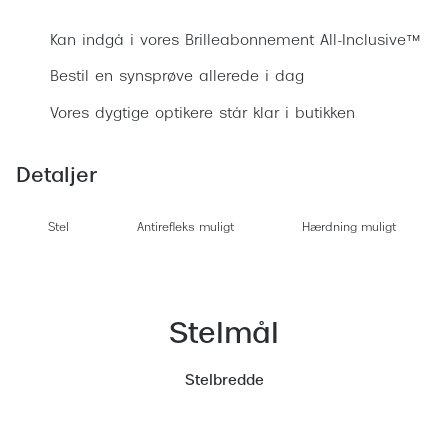
Ray-Ban 
Transitions®
Kan indgå i vores Brilleabonnement All-Inclusive™
Armani 
Stellest® til børn
Bestil en synsprøve allerede i dag
Polaroid
Tilskud til briller
Vores dygtige optikere står klar i butikken
Eksklusi
Form og farve
Detaljer
Prada
Ansigtsform og briller
Miu Miu
Briller til øjne, næse, bryn og kinder
Stel
Antirefleks muligt
Hærdning muligt
Saint La
Runde briller
Gucci
Sorte briller
Stelmål
Bottega 
Pilotbriller
Tom For
Stelbredde
Gennemsigtige briller
Balenci
Røde briller