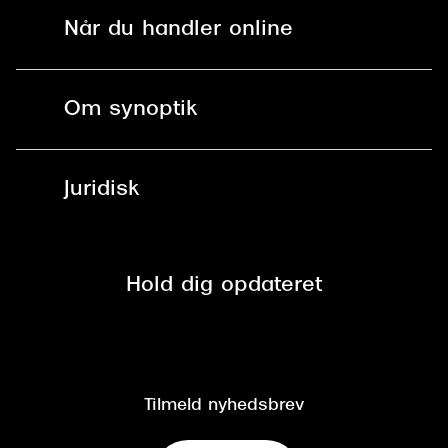
Solbriller
Find butik - +100 butikker i hele DK
Når du handler online
Versace
Briller
Bestil tid
Dolce & Gabbana
Fri levering til butik
Kontaktlinser
Spørgsmål & svar (FAQ)
Om synoptik
Persol
Læsebriller
Fri levering til udleveringssted
Synoptik Erhverv / B2B
Giorgio Armani
Job & karriere
ved +999 kr.
Brillerens
Juridisk
Brilleabonnement All-Inclusive™
Michael Kors
Tilmeld nyhedsbrev
Fri retur på online køb
Mærker & sortiment
Miu Miu
Se nuværende tilbud
Privatlivspolitik
Presse
Tiffany & Co.
Spørgsmål & svar (FAQ)
Retur
Hold dig opdateret
Cookiepolitik
CSR
Salgs- og leveringsbetingelser
Salgs- og leveringsbetingelser
Om Synoptik
Kundeservice
Tilgængelighedserklæring
Tilmeld nyhedsbrev