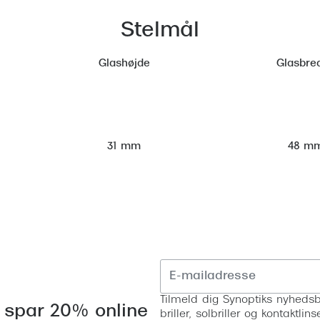
Stelmål
Glashøjde
Glasbre
48 m
31 mm
Tilmeld dig Synoptiks nyhedsb
 spar 20% online
briller, solbriller og kontaktl