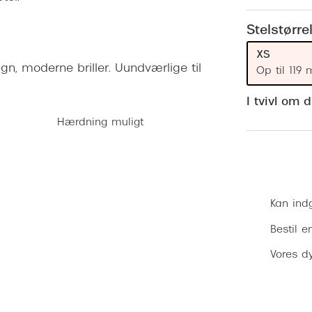
 (konjunktivitis)
ossa
Giorgio Armani
PRECISION1™
inser gratis
Brilleabonnement All-Inclusive™
Stelstørre
Burberry
bonnement - Vilkår og
Finansieringsmuligheder
XS
uren
Versace
gn, moderne briller. Uundværlige til
Op til 119
Forsikring
Jimmy Choo
k og -kontrol
I tvivl om 
nge
Tiffany & Co.
Hærdning muligt
Kan ind
Bestil e
Vores dy