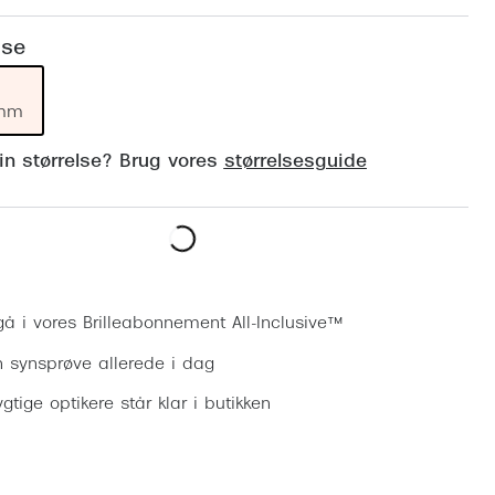
Vogue
Firkantede solbriller
lse
Skaga
Sorte solbriller
Dyrberg
 mm
Brune solbriller
BOSS E
din størrelse? Brug vores
størrelsesguide
Peak Pe
Armani
Björn B
Bestil synsprøve
gå i vores Brilleabonnement All-Inclusive™
n synsprøve allerede i dag
gtige optikere står klar i butikken