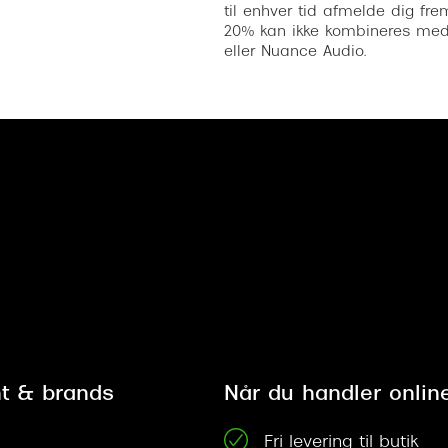
til enhver tid afmelde dig fre
20% kan ikke kombineres med a
eller Nuance Audio.
t & brands
Når du handler onlin
Fri levering til butik