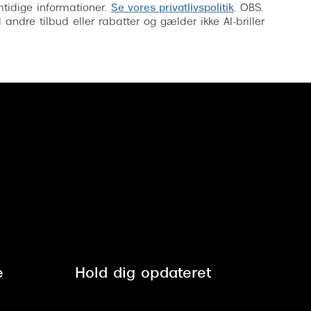
mtidige informationer.
Se vores privatlivspolitik
. OBS.
ndre tilbud eller rabatter og gælder ikke AI-briller
e
Hold dig opdateret