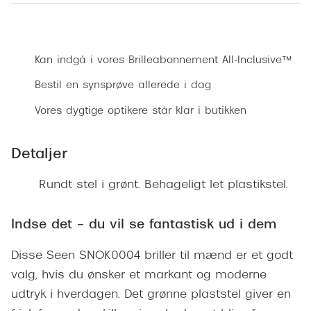
Ray-Ban 
Transitions®
Armani 
Bestil synsprøve
Stellest® til børn
Polaroid
Kan indgå i vores Brilleabonnement All-Inclusive™
Tilskud til briller
Bestil en synsprøve allerede i dag
Eksklusi
Form og farve
Vores dygtige optikere står klar i butikken
Prada
Ansigtsform og briller
Miu Miu
Detaljer
Briller til øjne, næse, bryn og kinder
Saint La
Rundt stel i grønt. Behageligt let plastikstel.
Runde briller
Gucci
Sorte briller
Indse det – du vil se fantastisk ud i dem
Bottega 
Pilotbriller
Disse Seen SNOK0004 briller til mænd er et godt
Tom For
Gennemsigtige briller
valg, hvis du ønsker et markant og moderne
Balenci
udtryk i hverdagen. Det grønne plaststel giver en
Røde briller