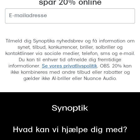
spar 20% online
Versace
Dolce & Gabbana
Tilmeld
Persol
Tilmeld dig Synoptiks nyhedsbrev og få information om
Giorgio Armani
synet, tilbud, konkurrencer, briller, solbriller og
kontaktlinser via sociale medier, telefon, sms og e-mail.
Michael Kors
Du kan til enhver tid afmelde dig fremtidige
informationer.
Se vores privatlivspolitik
. OBS. 20% kan
Miu Miu
ikke kombineres med andre tilbud eller rabatter og
gælder ikke AI-briller eller Nuance Audio.
Tiffany & Co.
Hvad kan vi hjælpe dig med?