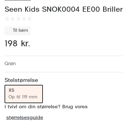
Behandling af tørre øjne
Populær
Seen Kids SNOK0004 EE00 Briller
Få tjekket dit syn
Ray-Ban
Synsprøve med sundhedstjek
Oakley
Til børn
Test dit behov for abonnement
Emporio
198 kr.
SynsJournal
Michael 
Forskning i øjensygdomme
Persol
Grøn
Ralph La
Mere om briller
Stelstørrelse
Peak Pe
Brillemode 2026
XS
Prada Li
Op til 119 mm
Brilleglas og priser
Vogue
I tvivl om din størrelse? Brug vores
Bedste brilleglas
størrelsesguide
Polo Ral
Nikon brilleglas