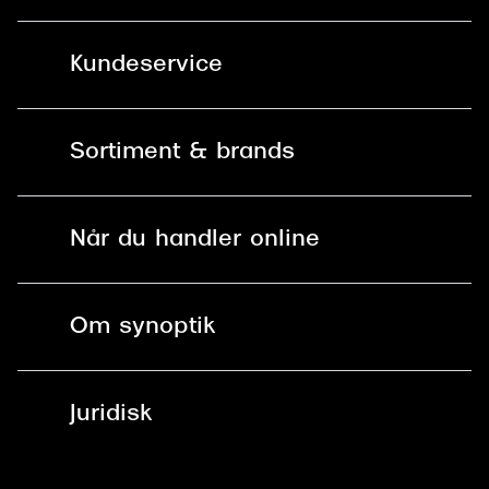
Kundeservice
Kontakt os
Sortiment & brands
Mit Synoptik
Solbriller
Find butik - +100 butikker i hele DK
Når du handler online
Briller
Bestil tid
Fri levering til butik
Kontaktlinser
Spørgsmål & svar (FAQ)
Om synoptik
Læsebriller
Fri levering til udleveringssted
Synoptik Erhverv / B2B
Job & karriere
ved +999 kr.
Brillerens
Juridisk
Brilleabonnement All-Inclusive™
Tilmeld nyhedsbrev
Fri retur på online køb
Mærker & sortiment
Se nuværende tilbud
Privatlivspolitik
Presse