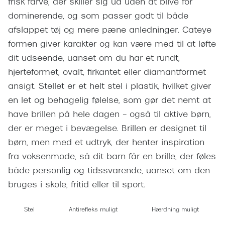
frisk farve, der skiller sig ud uden at blive for
Giorgio 
Populære brillemærker
dominerende, og som passer godt til både
Burberry
afslappet tøj og mere pæne anledninger. Cateye
Ray-Ban
formen giver karakter og kan være med til at løfte
Versace
Oakley
dit udseende, uanset om du har et rundt,
Jimmy C
hjerteformet, ovalt, firkantet eller diamantformet
Emporio Armani
Tiffany &
ansigt. Stellet er et helt stel i plastik, hvilket giver
Hugo Boss
en let og behagelig følelse, som gør det nemt at
Sportsbri
have brillen på hele dagen – også til aktive børn,
Ralph Lauren
Cykelbril
der er meget i bevægelse. Brillen er designet til
Polo Ralph Lauren
børn, men med et udtryk, der henter inspiration
Løbebrill
fra voksenmode, så dit barn får en brille, der føles
Coach
Form & 
både personlig og tidssvarende, uanset om den
Vogue
bruges i skole, fritid eller til sport.
Ovale sol
Skaga
Stel
Antirefleks muligt
Hærdning muligt
Cat eye s
Dyrberg/Kern