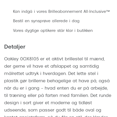
Bestil synsprøve
Ray-Ban 
Transitions®
Armani 
Kan indgå i vores Brilleabonnement All-Inclusive™
Stellest® til børn
Bestil en synsprøve allerede i dag
Polaroid
Tilskud til briller
Vores dygtige optikere står klar i butikken
Eksklusi
Form og farve
Prada
Detaljer
Ansigtsform og briller
Miu Miu
Oakley 0OX8105 er et aktivt brillestel til mænd,
Briller til øjne, næse, bryn og kinder
der gerne vil have et afslappet og samtidig
Saint La
Runde briller
målrettet udtryk i hverdagen. Det lette stel i
Gucci
Sorte briller
plastik gør brillerne behagelige at have på, også
Bottega 
når du er i gang – hvad enten du er på arbejde,
Pilotbriller
til træning eller på farten med familien. Det runde
Tom For
Gennemsigtige briller
design i sort giver et moderne og tidløst
Balenci
udseende, som passer godt til både oval og
Røde briller