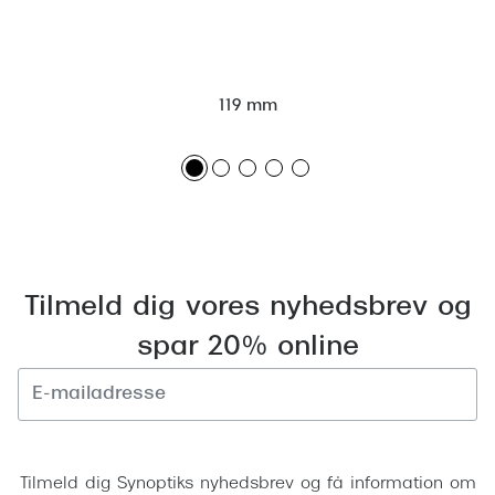
Pilotsolbr
BOSS Eyewear
Runde sol
Peak Performance
Firkanted
119 mm
Armani Exchange
Sorte sol
Björn Borg
Brune sol
Eksklusive brillemærker
Mere om
Gucci
Solbrille
Tilmeld dig vores nyhedsbrev og
Tom Ford
Solbrille
spar 20% online
Prada
Glastype
Moncler
Solbrille
Burberry
Tilmeld
Transiti
Saint Laurent
Tilmeld dig Synoptiks nyhedsbrev og få information om