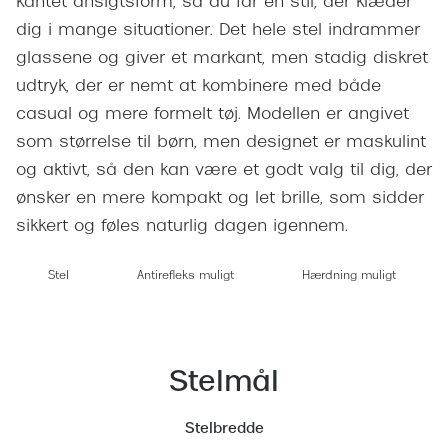
kantet ansigtsform, så du får en stil, der klæder
Giorgio 
Populære brillemærker
dig i mange situationer. Det hele stel indrammer
Burberry
glassene og giver et markant, men stadig diskret
Ray-Ban
udtryk, der er nemt at kombinere med både
Versace
Oakley
casual og mere formelt tøj. Modellen er angivet
Jimmy C
som størrelse til børn, men designet er maskulint
Emporio Armani
Tiffany &
og aktivt, så den kan være et godt valg til dig, der
Hugo Boss
ønsker en mere kompakt og let brille, som sidder
Sportsbri
sikkert og føles naturlig dagen igennem.
Ralph Lauren
Cykelbril
Polo Ralph Lauren
Stel
Antirefleks muligt
Hærdning muligt
Løbebrill
Coach
Form & 
Vogue
Stelmål
Ovale sol
Skaga
Cat eye s
Stelbredde
Dyrberg/Kern