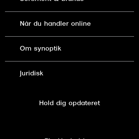
Mit Synoptik
Solbriller
Find butik - +100 butikker i hele DK
Når du handler online
Briller
Bestil tid
Fri levering til butik
Kontaktlinser
Spørgsmål & svar (FAQ)
Om synoptik
Læsebriller
Fri levering til udleveringssted
Synoptik Erhverv / B2B
Job & karriere
ved +999 kr.
Brillerens
Juridisk
Brilleabonnement All-Inclusive™
Tilmeld nyhedsbrev
Fri retur på online køb
Mærker & sortiment
Se nuværende tilbud
Privatlivspolitik
Presse
Spørgsmål & svar (FAQ)
Retur
Hold dig opdateret
Cookiepolitik
CSR
Salgs- og leveringsbetingelser
Salgs- og leveringsbetingelser
Om Synoptik
Kundeservice
Tilgængelighedserklæring