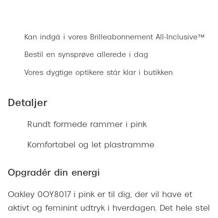
Ray-Ban 
Transitions®
Bestil synsprøve
Armani 
Stellest® til børn
Kan indgå i vores Brilleabonnement All-Inclusive™
Polaroid
Tilskud til briller
Bestil en synsprøve allerede i dag
Eksklusi
Form og farve
Vores dygtige optikere står klar i butikken
Prada
Ansigtsform og briller
Detaljer
Miu Miu
Briller til øjne, næse, bryn og kinder
Rundt formede rammer i pink
Saint La
Runde briller
Gucci
Komfortabel og let plastramme
Sorte briller
Bottega 
Pilotbriller
Opgradér din energi
Tom For
Gennemsigtige briller
Oakley 0OY8017 i pink er til dig, der vil have et
Balenci
Røde briller
aktivt og feminint udtryk i hverdagen. Det hele stel