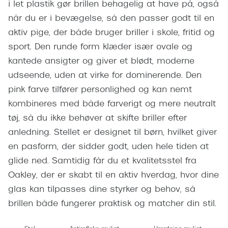
Giorgio 
i let plastik gør brillen behagelig at have på, også
Populære brillemærker
når du er i bevægelse, så den passer godt til en
Burberry
aktiv pige, der både bruger briller i skole, fritid og
Ray-Ban
Versace
sport. Den runde form klæder især ovale og
Oakley
kantede ansigter og giver et blødt, moderne
Jimmy C
udseende, uden at virke for dominerende. Den
Emporio Armani
Tiffany &
pink farve tilfører personlighed og kan nemt
Hugo Boss
kombineres med både farverigt og mere neutralt
Sportsbri
Ralph Lauren
tøj, så du ikke behøver at skifte briller efter
Cykelbril
anledning. Stellet er designet til børn, hvilket giver
Polo Ralph Lauren
Løbebrill
en pasform, der sidder godt, uden hele tiden at
Coach
glide ned. Samtidig får du et kvalitetsstel fra
Form & 
Oakley, der er skabt til en aktiv hverdag, hvor dine
Vogue
glas kan tilpasses dine styrker og behov, så
Ovale sol
Skaga
brillen både fungerer praktisk og matcher din stil.
Cat eye s
Dyrberg/Kern