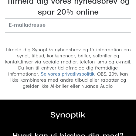
Tilmeld dig vores nyhedsbrev og
Versace
spar 20% online
Dolce & Gabbana
Persol
Tilmeld
Giorgio Armani
Tilmeld dig Synoptiks nyhedsbrev og få information om
synet, tilbud, konkurrencer, briller, solbriller og
Michael Kors
kontaktlinser via sociale medier, telefon, sms og e-mail.
Du kan til enhver tid afmelde dig fremtidige
Miu Miu
informationer.
Se vores privatlivspolitik
. OBS. 20% kan
ikke kombineres med andre tilbud eller rabatter og
Tiffany & Co.
gælder ikke AI-briller eller Nuance Audio.