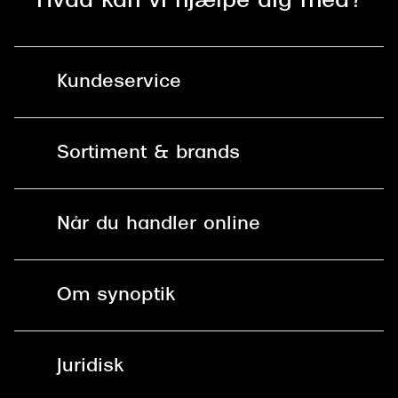
Hvad kan vi hjælpe dig med?
Kundeservice
Kontakt os
Sortiment & brands
Mit Synoptik
Solbriller
Find butik - +100 butikker i hele DK
Når du handler online
Briller
Bestil tid
Fri levering til butik
Kontaktlinser
Spørgsmål & svar (FAQ)
Om synoptik
Læsebriller
Fri levering til udleveringssted
Synoptik Erhverv / B2B
Job & karriere
ved +999 kr.
Brillerens
Juridisk
Brilleabonnement All-Inclusive™
Tilmeld nyhedsbrev
Fri retur på online køb
Mærker & sortiment