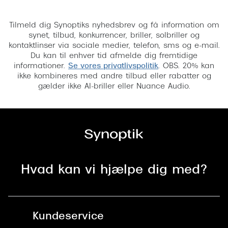
Tilmeld
Versace
Tilmeld dig Synoptiks nyhedsbrev og få information om
Dolce & Gabbana
synet, tilbud, konkurrencer, briller, solbriller og
kontaktlinser via sociale medier, telefon, sms og e-mail.
Persol
Du kan til enhver tid afmelde dig fremtidige
informationer.
Se vores privatlivspolitik
. OBS. 20% kan
Giorgio Armani
ikke kombineres med andre tilbud eller rabatter og
gælder ikke AI-briller eller Nuance Audio.
Michael Kors
Miu Miu
Tiffany & Co.
Hvad kan vi hjælpe dig med?
Kundeservice