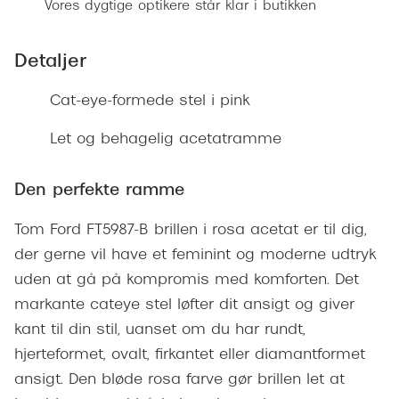
Ray-Ban 
Vores dygtige optikere står klar i butikken
Transitions®
Armani 
Stellest® til børn
Detaljer
Polaroid
Tilskud til briller
Cat-eye-formede stel i pink
Eksklusi
Form og farve
Let og behagelig acetatramme
Prada
Ansigtsform og briller
Den perfekte ramme
Miu Miu
Briller til øjne, næse, bryn og kinder
Saint La
Tom Ford FT5987-B brillen i rosa acetat er til dig,
Runde briller
der gerne vil have et feminint og moderne udtryk
Gucci
Sorte briller
uden at gå på kompromis med komforten. Det
Bottega 
markante cateye stel løfter dit ansigt og giver
Pilotbriller
kant til din stil, uanset om du har rundt,
Tom For
Gennemsigtige briller
hjerteformet, ovalt, firkantet eller diamantformet
Balenci
ansigt. Den bløde rosa farve gør brillen let at
Røde briller