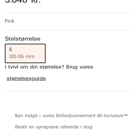
3.648 kr.
Behandling af tørre øjne
Populær
Få tjekket dit syn
Ray-Ban
Pink
Synsprøve med sundhedstjek
Oakley
Stelstørrelse
Test dit behov for abonnement
Emporio
S
SynsJournal
Michael 
120-126 mm
Forskning i øjensygdomme
Persol
I tvivl om din størrelse? Brug vores
Ralph La
størrelsesguide
Mere om briller
Peak Pe
Brillemode 2026
Prada Li
Bestil synsprøve
Brilleglas og priser
Vogue
Kan indgå i vores Brilleabonnement All-Inclusive™
Bedste brilleglas
Polo Ral
Bestil en synsprøve allerede i dag
Nikon brilleglas