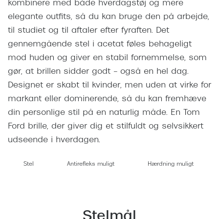
kombinere med både hverdagstøj og mere
Giorgio 
Populære brillemærker
elegante outfits, så du kan bruge den på arbejde,
Burberry
til studiet og til aftaler efter fyraften. Det
Ray-Ban
Versace
gennemgående stel i acetat føles behageligt
Oakley
mod huden og giver en stabil fornemmelse, som
Jimmy C
gør, at brillen sidder godt – også en hel dag.
Emporio Armani
Tiffany &
Designet er skabt til kvinder, men uden at virke for
Hugo Boss
markant eller dominerende, så du kan fremhæve
Sportsbri
din personlige stil på en naturlig måde. En Tom
Ralph Lauren
Cykelbril
Ford brille, der giver dig et stilfuldt og selvsikkert
Polo Ralph Lauren
udseende i hverdagen.
Løbebrill
Coach
Form & 
Stel
Antirefleks muligt
Hærdning muligt
Vogue
Ovale sol
Skaga
Cat eye s
Dyrberg/Kern
Stelmål