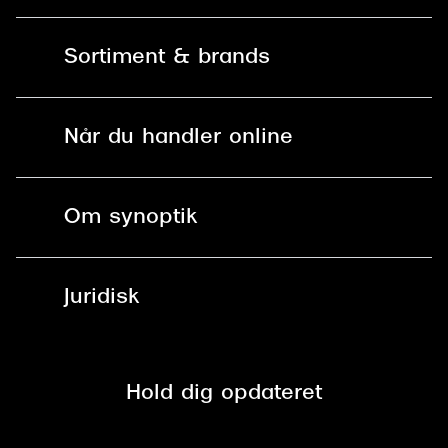
Kontakt os
Sortiment & brands
Mit Synoptik
Solbriller
Find butik - +100 butikker i hele DK
Når du handler online
Briller
Bestil tid
Fri levering til butik
Kontaktlinser
Spørgsmål & svar (FAQ)
Om synoptik
Læsebriller
Fri levering til udleveringssted
Synoptik Erhverv / B2B
Job & karriere
ved +999 kr.
Brillerens
Juridisk
Brilleabonnement All-Inclusive™
Tilmeld nyhedsbrev
Fri retur på online køb
Mærker & sortiment
Se nuværende tilbud
Privatlivspolitik
Presse
Spørgsmål & svar (FAQ)
Retur
Hold dig opdateret
Cookiepolitik
CSR
Salgs- og leveringsbetingelser
Salgs- og leveringsbetingelser