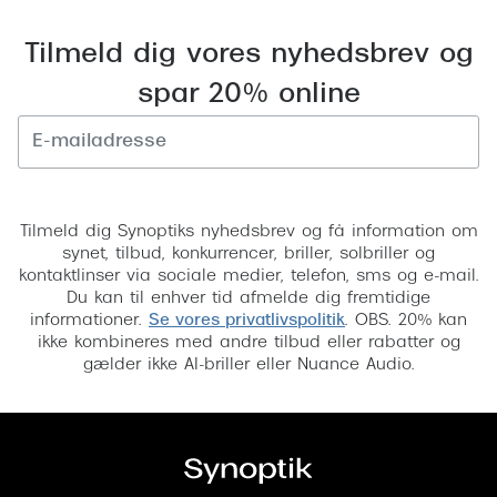
Pilotsolbr
BOSS Eyewear
Tilmeld dig vores nyhedsbrev og
Runde sol
Peak Performance
spar 20% online
Firkanted
Armani Exchange
Sorte sol
Björn Borg
Brune sol
Tilmeld
Eksklusive brillemærker
Tilmeld dig Synoptiks nyhedsbrev og få information om
Mere om
synet, tilbud, konkurrencer, briller, solbriller og
Gucci
kontaktlinser via sociale medier, telefon, sms og e-mail.
Solbrille
Du kan til enhver tid afmelde dig fremtidige
Tom Ford
informationer.
Se vores privatlivspolitik
. OBS. 20% kan
Solbrille
ikke kombineres med andre tilbud eller rabatter og
Prada
gælder ikke AI-briller eller Nuance Audio.
Glastype
Moncler
Solbrille
Burberry
Transiti
Saint Laurent