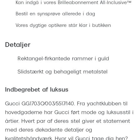
Ray-Ban 
Kan indgå i vores Brilleabonnement All-Inclusive™
Transitions®
Armani 
Bestil en synsprøve allerede i dag
Stellest® til børn
Vores dygtige optikere står klar i butikken
Polaroid
Tilskud til briller
Eksklusi
Detaljer
Form og farve
Prada
Rektangel-firkantede rammer i guld
Ansigtsform og briller
Miu Miu
Briller til øjne, næse, bryn og kinder
Slidstærkt og behageligt metalstel
Saint La
Runde briller
Indbegrebet af luksus
Gucci
Sorte briller
Gucci GG1703O/003/5517/140. Fra yachtklubben til
Bottega 
Pilotbriller
hovedgaderne har Gucci ført mode og luksusstil i
Tom For
Gennemsigtige briller
årtier. Hvert par af deres stel giver et statement
Balenci
med deres dekadente detaljer og
Røde briller
kvalitetshåndværk. Hvor vil Gucci tage dig hen?