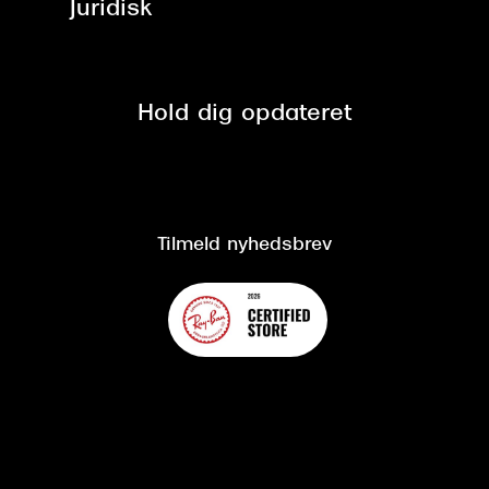
Juridisk
Brilleabonnement All-Inclusive™
Tilmeld nyhedsbrev
Fri retur på online køb
Mærker & sortiment
Se nuværende tilbud
Privatlivspolitik
Presse
Spørgsmål & svar (FAQ)
Retur
Hold dig opdateret
Cookiepolitik
CSR
Salgs- og leveringsbetingelser
Salgs- og leveringsbetingelser
Om Synoptik
Kundeservice
Tilgængelighedserklæring
Tilmeld nyhedsbrev