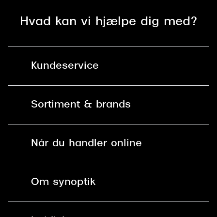
Versace
Hvad kan vi hjælpe dig med?
Dolce & Gabbana
Persol
Kundeservice
Giorgio Armani
Michael Kors
Kontakt os
Sortiment & brands
Miu Miu
Mit Synoptik
Tiffany & Co.
Solbriller
Find butik - +100 butikker i hele DK
Når du handler online
Briller
Bestil tid
Fri levering til butik
Kontaktlinser
Spørgsmål & svar (FAQ)
Om synoptik
Læsebriller
Fri levering til udleveringssted
Synoptik Erhverv / B2B
Job & karriere
ved +999 kr.
Brillerens