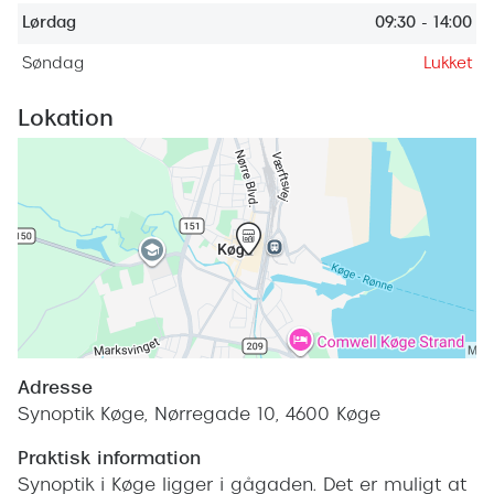
Giorgio 
Lørdag
09:30 - 14:00
Populære brillemærker
Burberry
Søndag
Lukket
Ray-Ban
Versace
Lokation
Oakley
Jimmy C
Emporio Armani
Tiffany &
Hugo Boss
Sportsbri
Ralph Lauren
Cykelbril
Polo Ralph Lauren
Løbebrill
Coach
Form & 
Vogue
Adresse
Synoptik Køge, Nørregade 10, 4600 Køge
Ovale sol
Skaga
Praktisk information
Cat eye s
Dyrberg/Kern
Synoptik i Køge ligger i gågaden. Det er muligt at