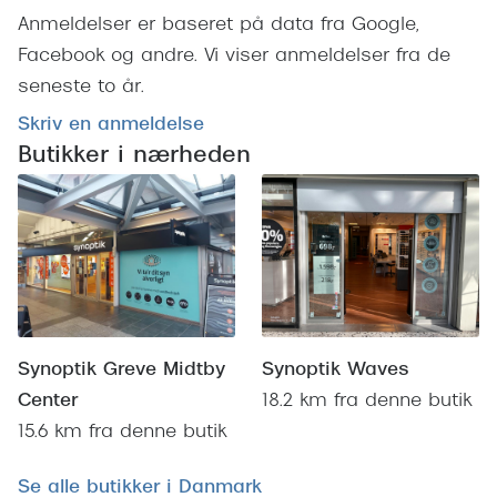
Anmeldelser er baseret på data fra Google,
Versace
Facebook og andre. Vi viser anmeldelser fra de
Dolce & Gabbana
seneste to år.
Persol
Skriv en anmeldelse
Butikker i nærheden
Giorgio Armani
Michael Kors
Miu Miu
Tiffany & Co.
Synoptik Waves
Synoptik Greve Midtby
18.2 km fra denne butik
Center
15.6 km fra denne butik
Se alle butikker i Danmark