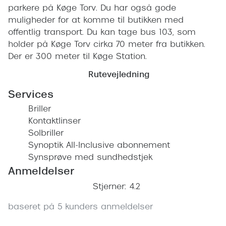
Pilotsolbr
parkere på Køge Torv. Du har også gode
BOSS Eyewear
muligheder for at komme til butikken med
Runde sol
Peak Performance
offentlig transport. Du kan tage bus 103, som
holder på Køge Torv cirka 70 meter fra butikken.
Firkanted
Armani Exchange
Der er 300 meter til Køge Station.
Sorte sol
Björn Borg
Rutevejledning
Brune sol
Services
Eksklusive brillemærker
Briller
Mere om
Gucci
Kontaktlinser
Solbrille
Solbriller
Tom Ford
Synoptik All-Inclusive abonnement
Solbrille
Synsprøve med sundhedstjek
Prada
Anmeldelser
Glastype
Moncler
Stjerner: 4.2
Solbrille
Burberry
baseret på 5 kunders anmeldelser
Transiti
Saint Laurent