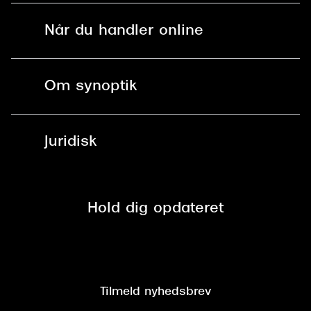
Solbriller
Find butik - +100 butikker i hele DK
Når du handler online
Briller
Bestil tid
Fri levering til butik
Kontaktlinser
Spørgsmål & svar (FAQ)
Om synoptik
Læsebriller
Fri levering til udleveringssted
Synoptik Erhverv / B2B
Job & karriere
ved +999 kr.
Brillerens
Juridisk
Brilleabonnement All-Inclusive™
Tilmeld nyhedsbrev
Fri retur på online køb
Mærker & sortiment
Se nuværende tilbud
Privatlivspolitik
Presse
Spørgsmål & svar (FAQ)
Retur
Hold dig opdateret
Cookiepolitik
CSR
Salgs- og leveringsbetingelser
Salgs- og leveringsbetingelser
Om Synoptik
Kundeservice
Tilgængelighedserklæring
Tilmeld nyhedsbrev