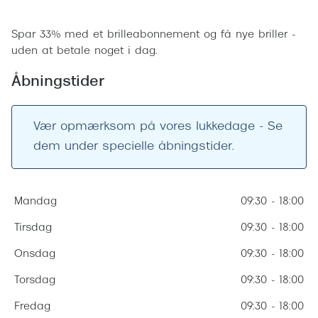
Ray-Ban 
Bestil tid
Transitions®
Armani 
Spar 33% med et brilleabonnement og få nye briller -
Stellest® til børn
uden at betale noget i dag.
Polaroid
Tilskud til briller
Åbningstider
Eksklusi
Form og farve
Prada
Vær opmærksom på vores lukkedage - Se
Ansigtsform og briller
dem under specielle åbningstider.
Miu Miu
Briller til øjne, næse, bryn og kinder
Saint La
Runde briller
Mandag
09:30 - 18:00
Gucci
Sorte briller
Tirsdag
09:30 - 18:00
Bottega 
Pilotbriller
Onsdag
09:30 - 18:00
Tom For
Gennemsigtige briller
Torsdag
09:30 - 18:00
Balenci
Røde briller
Fredag
09:30 - 18:00