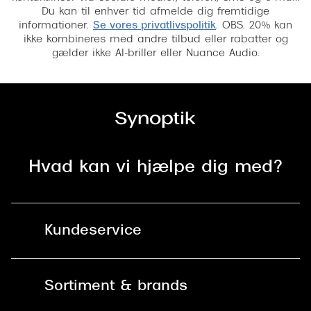
Du kan til enhver tid afmelde dig fremtidige
informationer.
Se vores privatlivspolitik
. OBS. 20% kan
ikke kombineres med andre tilbud eller rabatter og
gælder ikke AI-briller eller Nuance Audio.
Hvad kan vi hjælpe dig med?
Kundeservice
Kontakt os
Sortiment & brands
Mit Synoptik