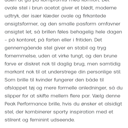
uden at gå på kompromis med komfort. Det
Giorgio 
Populære brillemærker
ovale stel i brun acetat giver et blødt, moderne
Burberry
udtryk, der især klæder ovale og firkantede
Ray-Ban
ansigtsformer, og den smalle pasform omfavner
Versace
Oakley
ansigtet let, så brillen føles behagelig hele dagen
Jimmy C
– på kontoret, på farten eller i fritiden. Det
Emporio Armani
Tiffany &
gennemgående stel giver en stabil og tryg
Hugo Boss
fornemmelse, uden at virke tungt, og den brune
Sportsbri
farve er diskret nok til daglig brug, men samtidig
Ralph Lauren
Cykelbril
markant nok til at understrege din personlige stil.
Polo Ralph Lauren
Som brille til kvinder fungerer den både til
Løbebrill
afslappet tøj og mere formelle anledninger, så du
Coach
Form & 
slipper for at skifte mellem flere par. Vælg denne
Vogue
Peak Performance brille, hvis du ønsker et alsidigt
Ovale sol
Skaga
stel, der kombinerer sporty inspiration med et
Cat eye s
stilrent og feminint udseende.
Dyrberg/Kern