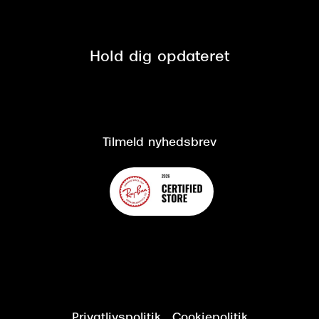
Tilmeld nyhedsbrev
Fri retur på online køb
Mærker & sortiment
Se nuværende tilbud
Privatlivspolitik
Presse
Spørgsmål & svar (FAQ)
Retur
Hold dig opdateret
Cookiepolitik
CSR
Salgs- og leveringsbetingelser
Salgs- og leveringsbetingelser
Om Synoptik
Kundeservice
Tilgængelighedserklæring
Tilmeld nyhedsbrev
Privatlivspolitik
Cookiepolitik