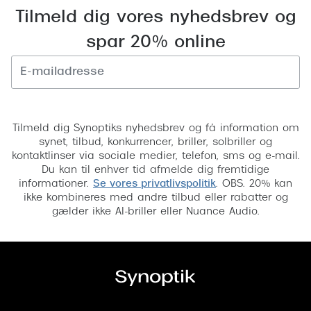
Tilmeld dig vores nyhedsbrev og
Versace
spar 20% online
Dolce & Gabbana
Persol
Giorgio Armani
Tilmeld
Tilmeld dig Synoptiks nyhedsbrev og få information om
Michael Kors
synet, tilbud, konkurrencer, briller, solbriller og
kontaktlinser via sociale medier, telefon, sms og e-mail.
Miu Miu
Du kan til enhver tid afmelde dig fremtidige
informationer.
Se vores privatlivspolitik
. OBS. 20% kan
Tiffany & Co.
ikke kombineres med andre tilbud eller rabatter og
gælder ikke AI-briller eller Nuance Audio.