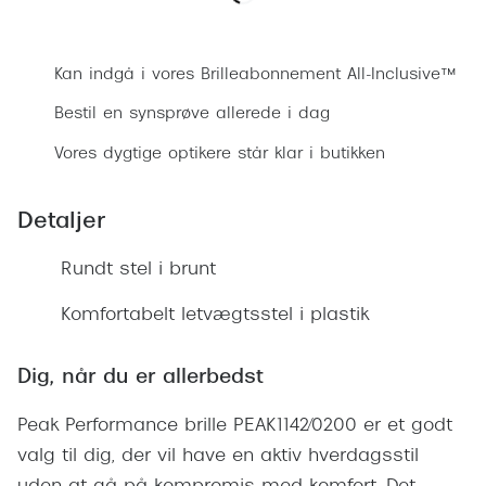
Ray-Ban 
Transitions®
Bestil synsprøve
Armani 
Stellest® til børn
Kan indgå i vores Brilleabonnement All-Inclusive™
Polaroid
Tilskud til briller
Bestil en synsprøve allerede i dag
Eksklusi
Vores dygtige optikere står klar i butikken
Form og farve
Prada
Ansigtsform og briller
Detaljer
Miu Miu
Briller til øjne, næse, bryn og kinder
Rundt stel i brunt
Saint La
Runde briller
Komfortabelt letvægtsstel i plastik
Gucci
Sorte briller
Bottega 
Dig, når du er allerbedst
Pilotbriller
Tom For
Gennemsigtige briller
Peak Performance brille PEAK1142/0200 er et godt
Balenci
valg til dig, der vil have en aktiv hverdagsstil
Røde briller