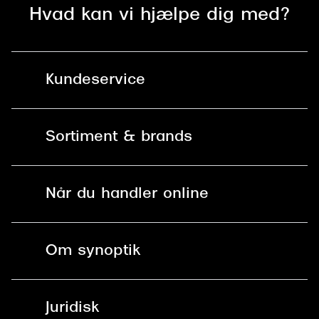
Hvad kan vi hjælpe dig med?
Kundeservice
Kontakt os
Sortiment & brands
Mit Synoptik
Solbriller
Find butik - +100 butikker i hele DK
Når du handler online
Briller
Bestil tid
Fri levering til butik
Kontaktlinser
Spørgsmål & svar (FAQ)
Om synoptik
Læsebriller
Fri levering til udleveringssted
Synoptik Erhverv / B2B
Job & karriere
ved +999 kr.
Brillerens
Juridisk
Brilleabonnement All-Inclusive™