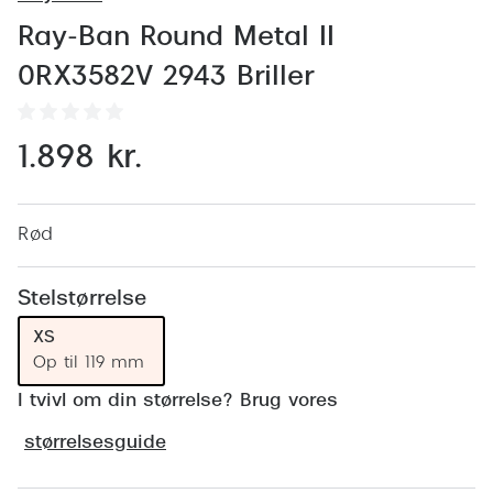
Behandling af tørre øjne
Populær
Ray-Ban Round Metal II
Få tjekket dit syn
Ray-Ban
0RX3582V 2943 Briller
Synsprøve med sundhedstjek
Oakley
Test dit behov for abonnement
Emporio
1.898 kr.
SynsJournal
Michael 
Forskning i øjensygdomme
Persol
Rød
Ralph La
Mere om briller
Stelstørrelse
Peak Pe
Brillemode 2026
XS
Op til 119 mm
Prada Li
Brilleglas og priser
I tvivl om din størrelse? Brug vores
Vogue
Bedste brilleglas
størrelsesguide
Polo Ral
Nikon brilleglas