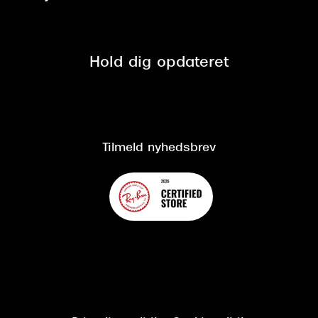
Tilmeld nyhedsbrev
Fri retur på online køb
Mærker & sortiment
Se nuværende tilbud
Privatlivspolitik
Presse
Spørgsmål & svar (FAQ)
Retur
Hold dig opdateret
Cookiepolitik
CSR
Salgs- og leveringsbetingelser
Salgs- og leveringsbetingelser
Om Synoptik
Kundeservice
Tilgængelighedserklæring
Tilmeld nyhedsbrev