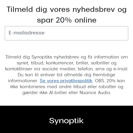
Versace
Tilmeld dig vores nyhedsbrev og
spar 20% online
Dolce & Gabbana
Persol
Giorgio Armani
Tilmeld
Michael Kors
Tilmeld dig Synoptiks nyhedsbrev og få information om
synet, tilbud, konkurrencer, briller, solbriller og
Miu Miu
kontaktlinser via sociale medier, telefon, sms og e-mail.
Du kan til enhver tid afmelde dig fremtidige
Tiffany & Co.
informationer.
Se vores privatlivspolitik
. OBS. 20% kan
ikke kombineres med andre tilbud eller rabatter og
gælder ikke AI-briller eller Nuance Audio.