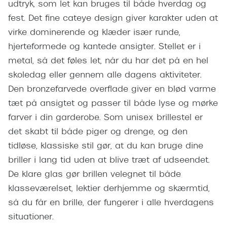
Giorgio 
udtryk, som let kan bruges til både hverdag og
Populære brillemærker
fest. Det fine cateye design giver karakter uden at
Burberry
virke dominerende og klæder især runde,
Ray-Ban
Versace
hjerteformede og kantede ansigter. Stellet er i
Oakley
metal, så det føles let, når du har det på en hel
Jimmy C
skoledag eller gennem alle dagens aktiviteter.
Emporio Armani
Tiffany &
Den bronzefarvede overflade giver en blød varme
Hugo Boss
tæt på ansigtet og passer til både lyse og mørke
Sportsbri
Ralph Lauren
farver i din garderobe. Som unisex brillestel er
Cykelbril
det skabt til både piger og drenge, og den
Polo Ralph Lauren
Løbebrill
tidløse, klassiske stil gør, at du kan bruge dine
Coach
briller i lang tid uden at blive træt af udseendet.
Form & 
De klare glas gør brillen velegnet til både
Vogue
klasseværelset, lektier derhjemme og skærmtid,
Ovale sol
Skaga
så du får en brille, der fungerer i alle hverdagens
Cat eye s
situationer.
Dyrberg/Kern