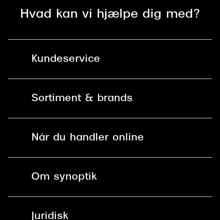
Hvad kan vi hjælpe dig med?
Kundeservice
Kontakt os
Sortiment & brands
Mit Synoptik
Solbriller
Find butik - +100 butikker i hele DK
Når du handler online
Briller
Bestil tid
Fri levering til butik
Kontaktlinser
Spørgsmål & svar (FAQ)
Om synoptik
Læsebriller
Fri levering til udleveringssted
Synoptik Erhverv / B2B
Job & karriere
ved +999 kr.
Brillerens
Juridisk
Brilleabonnement All-Inclusive™