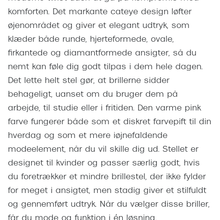
Giorgio 
komforten. Det markante cateye design løfter
Populære brillemærker
Burberry
øjenområdet og giver et elegant udtryk, som
Ray-Ban
klæder både runde, hjerteformede, ovale,
Versace
firkantede og diamantformede ansigter, så du
Oakley
Jimmy C
nemt kan føle dig godt tilpas i dem hele dagen.
Emporio Armani
Det lette helt stel gør, at brillerne sidder
Tiffany &
Hugo Boss
behageligt, uanset om du bruger dem på
Sportsbri
arbejde, til studie eller i fritiden. Den varme pink
Ralph Lauren
Cykelbril
farve fungerer både som et diskret farvepift til din
Polo Ralph Lauren
hverdag og som et mere iøjnefaldende
Løbebrill
modeelement, når du vil skille dig ud. Stellet er
Coach
designet til kvinder og passer særlig godt, hvis
Form & 
Vogue
du foretrækker et mindre brillestel, der ikke fylder
Ovale sol
for meget i ansigtet, men stadig giver et stilfuldt
Skaga
og gennemført udtryk. Når du vælger disse briller,
Cat eye s
Dyrberg/Kern
får du mode og funktion i én løsning.