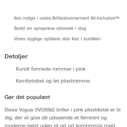
Ray-Ban 
Transitions®
Bestil synsprøve
Armani 
Stellest® til børn
Kan indgå i vores Brilleabonnement All-Inclusive™
Polaroid
Tilskud til briller
Bestil en synsprøve allerede i dag
Eksklusi
Vores dygtige optikere står klar i butikken
Form og farve
Prada
Ansigtsform og briller
Detaljer
Miu Miu
Briller til øjne, næse, bryn og kinder
Rundt formede rammer i pink
Saint La
Runde briller
Komfortabel og let plastramme
Gucci
Sorte briller
Bottega 
Gør det populært
Pilotbriller
Tom For
Gennemsigtige briller
Disse Vogue 0VO5562 briller i pink plastikstel er til
Balenci
dig, der vil give dit udseende et feminint og
Røde briller
moderne twist uden at gå på kompromis med