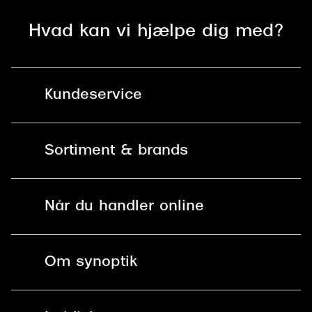
Hvad kan vi hjælpe dig med?
Kundeservice
Kontakt os
Sortiment & brands
Mit Synoptik
Solbriller
Find butik - +100 butikker i hele DK
Når du handler online
Briller
Bestil tid
Fri levering til butik
Kontaktlinser
Spørgsmål & svar (FAQ)
Om synoptik
Læsebriller
Fri levering til udleveringssted
Synoptik Erhverv / B2B
Job & karriere
ved +999 kr.
Brillerens