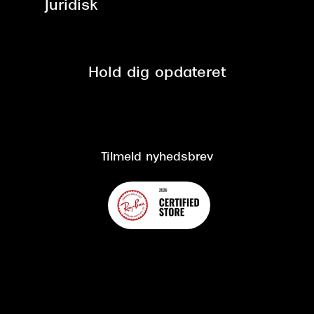
Juridisk
Brilleabonnement All-Inclusive™
Tilmeld nyhedsbrev
Fri retur på online køb
Mærker & sortiment
Se nuværende tilbud
Privatlivspolitik
Presse
Spørgsmål & svar (FAQ)
Retur
Hold dig opdateret
Cookiepolitik
CSR
Salgs- og leveringsbetingelser
Salgs- og leveringsbetingelser
Om Synoptik
Kundeservice
Tilgængelighedserklæring
Tilmeld nyhedsbrev