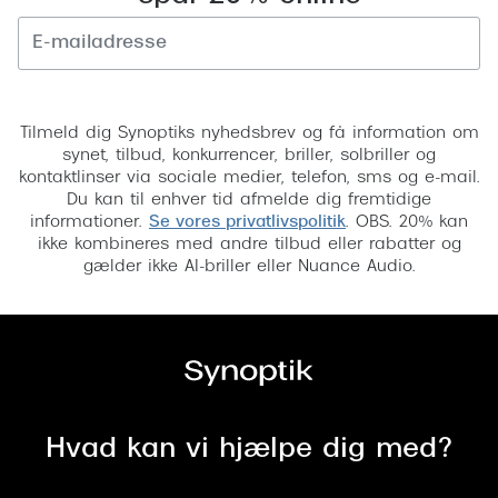
Versace
Dolce & Gabbana
Tilmeld
Persol
Tilmeld dig Synoptiks nyhedsbrev og få information om
synet, tilbud, konkurrencer, briller, solbriller og
Giorgio Armani
kontaktlinser via sociale medier, telefon, sms og e-mail.
Du kan til enhver tid afmelde dig fremtidige
Michael Kors
informationer.
Se vores privatlivspolitik
. OBS. 20% kan
ikke kombineres med andre tilbud eller rabatter og
Miu Miu
gælder ikke AI-briller eller Nuance Audio.
Tiffany & Co.
Hvad kan vi hjælpe dig med?