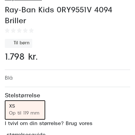
Behandling af tørre øjne
Populær
Ray-Ban Kids 0RY9551V 4094
Få tjekket dit syn
Ray-Ban
Briller
Synsprøve med sundhedstjek
Oakley
Test dit behov for abonnement
Emporio
Til børn
SynsJournal
Michael 
1.798 kr.
Forskning i øjensygdomme
Persol
Ralph La
Blå
Mere om briller
Peak Pe
Brillemode 2026
Stelstørrelse
Prada Li
Brilleglas og priser
XS
Vogue
Op til 119 mm
Bedste brilleglas
I tvivl om din størrelse? Brug vores
Polo Ral
Nikon brilleglas