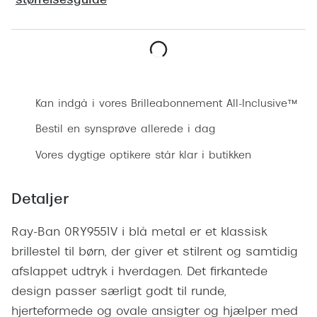
størrelsesguide
Ray-Ban 
Transitions®
Armani 
Stellest® til børn
Polaroid
Tilskud til briller
Bestil synsprøve
Eksklusi
Form og farve
Kan indgå i vores Brilleabonnement All-Inclusive™
Prada
Bestil en synsprøve allerede i dag
Ansigtsform og briller
Miu Miu
Vores dygtige optikere står klar i butikken
Briller til øjne, næse, bryn og kinder
Saint La
Runde briller
Detaljer
Gucci
Sorte briller
Ray-Ban 0RY9551V i blå metal er et klassisk
Bottega 
Pilotbriller
brillestel til børn, der giver et stilrent og samtidig
Tom For
afslappet udtryk i hverdagen. Det firkantede
Gennemsigtige briller
design passer særligt godt til runde,
Balenci
Røde briller
hjerteformede og ovale ansigter og hjælper med