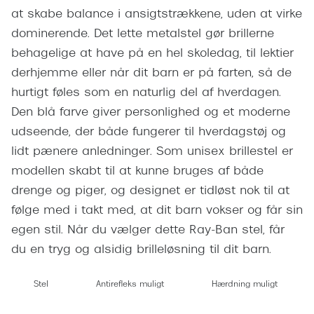
Giorgio 
at skabe balance i ansigtstrækkene, uden at virke
Populære brillemærker
dominerende. Det lette metalstel gør brillerne
Burberry
Ray-Ban
behagelige at have på en hel skoledag, til lektier
Versace
derhjemme eller når dit barn er på farten, så de
Oakley
Jimmy C
hurtigt føles som en naturlig del af hverdagen.
Emporio Armani
Den blå farve giver personlighed og et moderne
Tiffany &
udseende, der både fungerer til hverdagstøj og
Hugo Boss
lidt pænere anledninger. Som unisex brillestel er
Sportsbri
Ralph Lauren
modellen skabt til at kunne bruges af både
Cykelbril
drenge og piger, og designet er tidløst nok til at
Polo Ralph Lauren
Løbebrill
følge med i takt med, at dit barn vokser og får sin
Coach
egen stil. Når du vælger dette Ray-Ban stel, får
Form & 
Vogue
du en tryg og alsidig brilleløsning til dit barn.
Ovale sol
Skaga
Stel
Antirefleks muligt
Hærdning muligt
Cat eye s
Dyrberg/Kern