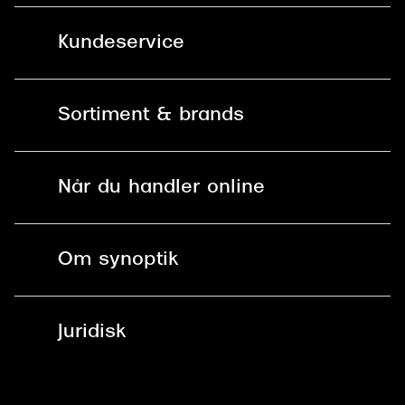
Kundeservice
Kontakt os
Sortiment & brands
Mit Synoptik
Solbriller
Find butik - +100 butikker i hele DK
Når du handler online
Briller
Bestil tid
Fri levering til butik
Kontaktlinser
Spørgsmål & svar (FAQ)
Om synoptik
Læsebriller
Fri levering til udleveringssted
Synoptik Erhverv / B2B
Job & karriere
ved +999 kr.
Brillerens
Juridisk
Brilleabonnement All-Inclusive™
Tilmeld nyhedsbrev
Fri retur på online køb
Mærker & sortiment
Se nuværende tilbud
Privatlivspolitik
Presse