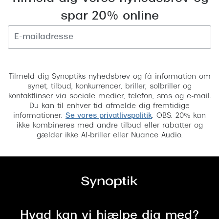
Versace
spar 20% online
Dolce & Gabbana
Persol
Tilmeld
Giorgio Armani
Tilmeld dig Synoptiks nyhedsbrev og få information om
synet, tilbud, konkurrencer, briller, solbriller og
Michael Kors
kontaktlinser via sociale medier, telefon, sms og e-mail.
Du kan til enhver tid afmelde dig fremtidige
Miu Miu
informationer.
Se vores privatlivspolitik
. OBS. 20% kan
ikke kombineres med andre tilbud eller rabatter og
Tiffany & Co.
gælder ikke AI-briller eller Nuance Audio.
Hvad kan vi hjælpe dig med?