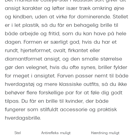
Det markante cateye-stel i klassisk sort giver dit
Giorgio 
Populære brillemærker
ansigt karakter og løfter især træk omkring øjne
Burberry
og kindben, uden at virke for dominerende. Stellet
Ray-Ban
er i let plastik, så du får en behagelig brille til
Versace
Oakley
både arbejde og fritid, som du kan have på hele
Jimmy C
dagen. Formen er særligt god, hvis du har et
Emporio Armani
Tiffany &
rundt, hjerteformet, ovalt, firkantet eller
Hugo Boss
diamantformet ansigt, og den smalle størrelse
Sportsbri
gør den velegnet, hvis du ofte synes, briller fylder
Ralph Lauren
Cykelbril
for meget i ansigtet. Farven passer nemt til både
Polo Ralph Lauren
hverdagstøj og mere klassiske outfits, så du ikke
Løbebrill
behøver flere forskellige par for at føle dig godt
Coach
Form & 
tilpas. Du får en brille til kvinder, der både
Vogue
fungerer som stilfuldt accessorie og praktisk
Ovale sol
Skaga
hverdagsbrille.
Cat eye s
Dyrberg/Kern
Stel
Antirefleks muligt
Hærdning muligt