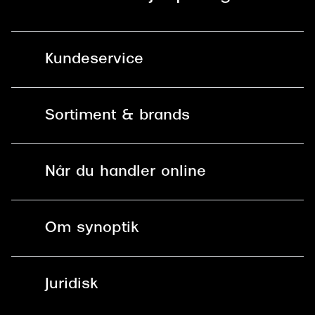
Kundeservice
Kontakt os
Sortiment & brands
Mit Synoptik
Solbriller
Find butik - +100 butikker i hele DK
Når du handler online
Briller
Bestil tid
Fri levering til butik
Kontaktlinser
Spørgsmål & svar (FAQ)
Om synoptik
Læsebriller
Fri levering til udleveringssted
Synoptik Erhverv / B2B
Job & karriere
ved +999 kr.
Brillerens
Juridisk
Brilleabonnement All-Inclusive™
Tilmeld nyhedsbrev
Fri retur på online køb
Mærker & sortiment
Se nuværende tilbud