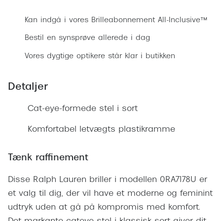
Ray-Ban 
Transitions®
Kan indgå i vores Brilleabonnement All-Inclusive™
Armani 
Stellest® til børn
Bestil en synsprøve allerede i dag
Polaroid
Tilskud til briller
Vores dygtige optikere står klar i butikken
Eksklusi
Form og farve
Detaljer
Prada
Ansigtsform og briller
Miu Miu
Cat-eye-formede stel i sort
Briller til øjne, næse, bryn og kinder
Saint La
Komfortabel letvægts plastikramme
Runde briller
Gucci
Sorte briller
Tænk raffinement
Bottega 
Pilotbriller
Disse Ralph Lauren briller i modellen 0RA7178U er
Tom For
Gennemsigtige briller
et valg til dig, der vil have et moderne og feminint
Balenci
udtryk uden at gå på kompromis med komfort.
Røde briller