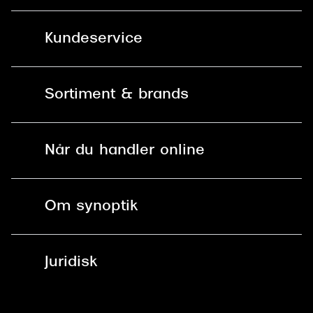
Versace
Kundeservice
Dolce & Gabbana
Persol
Kontakt os
Sortiment & brands
Giorgio Armani
Mit Synoptik
Michael Kors
Solbriller
Find butik - +100 butikker i hele DK
Når du handler online
Miu Miu
Briller
Bestil tid
Tiffany & Co.
Fri levering til butik
Kontaktlinser
Spørgsmål & svar (FAQ)
Om synoptik
Læsebriller
Fri levering til udleveringssted
Synoptik Erhverv / B2B
Job & karriere
ved +999 kr.
Brillerens
Juridisk
Brilleabonnement All-Inclusive™
Tilmeld nyhedsbrev
Fri retur på online køb
Mærker & sortiment
Se nuværende tilbud
Privatlivspolitik
Presse