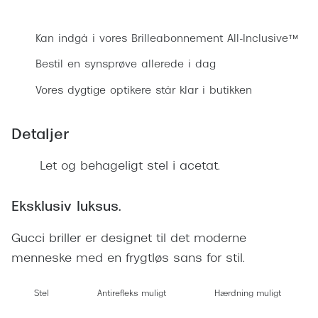
Ray-Ban 
Bestil synsprøve
Transitions®
Armani 
Kan indgå i vores Brilleabonnement All-Inclusive™
Stellest® til børn
Polaroid
Bestil en synsprøve allerede i dag
Tilskud til briller
Vores dygtige optikere står klar i butikken
Eksklusi
Form og farve
Prada
Detaljer
Ansigtsform og briller
Miu Miu
Briller til øjne, næse, bryn og kinder
Let og behageligt stel i acetat.
Saint La
Runde briller
Eksklusiv luksus.
Gucci
Sorte briller
Gucci briller er designet til det moderne
Bottega 
Pilotbriller
menneske med en frygtløs sans for stil.
Tom For
Gennemsigtige briller
Stel
Antirefleks muligt
Hærdning muligt
Balenci
Røde briller