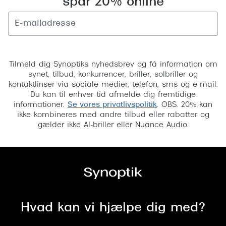
spar 20% online
Pilotsolbr
BOSS Eyewear
Runde sol
Peak Performance
Firkanted
Tilmeld
Armani Exchange
Tilmeld dig Synoptiks nyhedsbrev og få information om
Sorte sol
Björn Borg
synet, tilbud, konkurrencer, briller, solbriller og
kontaktlinser via sociale medier, telefon, sms og e-mail.
Brune sol
Du kan til enhver tid afmelde dig fremtidige
Eksklusive brillemærker
informationer.
Se vores privatlivspolitik
. OBS. 20% kan
Mere om
ikke kombineres med andre tilbud eller rabatter og
Gucci
gælder ikke AI-briller eller Nuance Audio.
Solbrille
Tom Ford
Solbrille
Prada
Glastype
Moncler
Solbrille
Burberry
Hvad kan vi hjælpe dig med?
Transiti
Saint Laurent