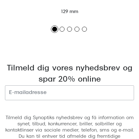
Pilotsolbr
BOSS Eyewear
129 mm
Runde sol
Peak Performance
Firkanted
Armani Exchange
Sorte sol
Björn Borg
Brune sol
Eksklusive brillemærker
Tilmeld dig vores nyhedsbrev og
Mere om
Gucci
spar 20% online
Solbrille
Tom Ford
Solbrille
Prada
Glastype
Tilmeld
Moncler
Tilmeld dig Synoptiks nyhedsbrev og få information om
Solbrille
Burberry
synet, tilbud, konkurrencer, briller, solbriller og
kontaktlinser via sociale medier, telefon, sms og e-mail.
Transiti
Saint Laurent
Du kan til enhver tid afmelde dig fremtidige