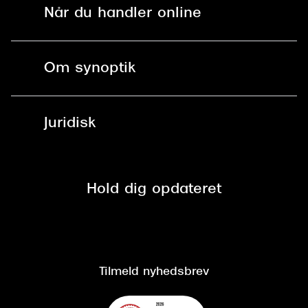
Find butik - +100 butikker i hele DK
Når du handler online
Briller
Bestil tid
Fri levering til butik
Kontaktlinser
Spørgsmål & svar (FAQ)
Om synoptik
Læsebriller
Fri levering til udleveringssted
Synoptik Erhverv / B2B
Job & karriere
ved +999 kr.
Brillerens
Juridisk
Brilleabonnement All-Inclusive™
Tilmeld nyhedsbrev
Fri retur på online køb
Mærker & sortiment
Se nuværende tilbud
Privatlivspolitik
Presse
Spørgsmål & svar (FAQ)
Retur
Hold dig opdateret
Cookiepolitik
CSR
Salgs- og leveringsbetingelser
Salgs- og leveringsbetingelser
Om Synoptik
Kundeservice
Tilgængelighedserklæring
Tilmeld nyhedsbrev