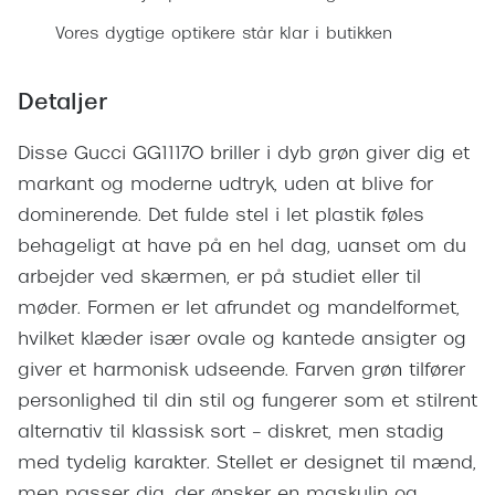
Ray-Ban 
Transitions®
Vores dygtige optikere står klar i butikken
Armani 
Stellest® til børn
Polaroid
Detaljer
Tilskud til briller
Eksklusi
Disse Gucci GG1117O briller i dyb grøn giver dig et
Form og farve
markant og moderne udtryk, uden at blive for
Prada
Ansigtsform og briller
dominerende. Det fulde stel i let plastik føles
Miu Miu
behageligt at have på en hel dag, uanset om du
Briller til øjne, næse, bryn og kinder
arbejder ved skærmen, er på studiet eller til
Saint La
Runde briller
møder. Formen er let afrundet og mandelformet,
Gucci
hvilket klæder især ovale og kantede ansigter og
Sorte briller
giver et harmonisk udseende. Farven grøn tilfører
Bottega 
Pilotbriller
personlighed til din stil og fungerer som et stilrent
Tom For
Gennemsigtige briller
alternativ til klassisk sort – diskret, men stadig
Balenci
med tydelig karakter. Stellet er designet til mænd,
Røde briller