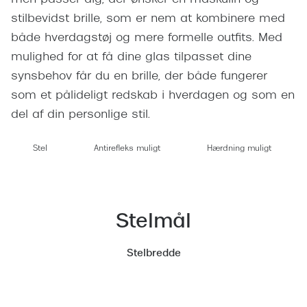
men passer dig, der ønsker en maskulin og
Giorgio 
stilbevidst brille, som er nem at kombinere med
Populære brillemærker
Burberry
både hverdagstøj og mere formelle outfits. Med
Ray-Ban
mulighed for at få dine glas tilpasset dine
Versace
synsbehov får du en brille, der både fungerer
Oakley
Jimmy C
som et pålideligt redskab i hverdagen og som en
Emporio Armani
del af din personlige stil.
Tiffany &
Hugo Boss
Sportsbri
Stel
Antirefleks muligt
Hærdning muligt
Ralph Lauren
Cykelbril
Polo Ralph Lauren
Løbebrill
Coach
Stelmål
Form & 
Vogue
Stelbredde
Ovale sol
Skaga
Cat eye s
Dyrberg/Kern