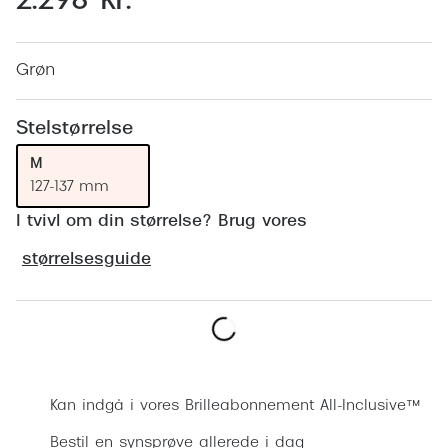
2.298 kr.
Behandling af tørre øjne
Populær
Få tjekket dit syn
Ray-Ban
Grøn
Synsprøve med sundhedstjek
Oakley
Stelstørrelse
Test dit behov for abonnement
Emporio
M
SynsJournal
Michael 
127-137 mm
Forskning i øjensygdomme
Persol
I tvivl om din størrelse? Brug vores
Ralph La
størrelsesguide
Mere om briller
Peak Pe
Brillemode 2026
Prada Li
Brilleglas og priser
Bestil synsprøve
Vogue
Bedste brilleglas
Kan indgå i vores Brilleabonnement All-Inclusive™
Polo Ral
Nikon brilleglas
Bestil en synsprøve allerede i dag