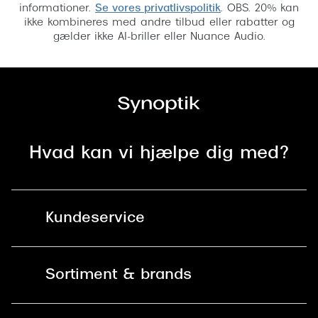
informationer.
Se vores privatlivspolitik
. OBS. 20% kan
Versace
ikke kombineres med andre tilbud eller rabatter og
gælder ikke AI-briller eller Nuance Audio.
Dolce & Gabbana
Persol
Giorgio Armani
Michael Kors
Hvad kan vi hjælpe dig med?
Miu Miu
Tiffany & Co.
Kundeservice
Kontakt os
Sortiment & brands
Mit Synoptik
Solbriller