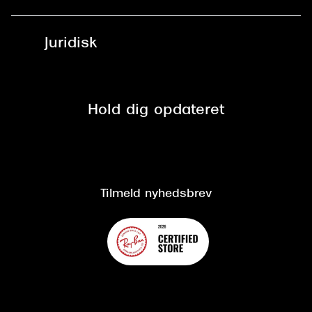
Læsebriller
Fri levering til udleveringssted
Synoptik Erhverv / B2B
Job & karriere
ved +999 kr.
Brillerens
Juridisk
Brilleabonnement All-Inclusive™
Tilmeld nyhedsbrev
Fri retur på online køb
Mærker & sortiment
Se nuværende tilbud
Privatlivspolitik
Presse
Spørgsmål & svar (FAQ)
Retur
Hold dig opdateret
Cookiepolitik
CSR
Salgs- og leveringsbetingelser
Salgs- og leveringsbetingelser
Om Synoptik
Kundeservice
Tilgængelighedserklæring
Tilmeld nyhedsbrev