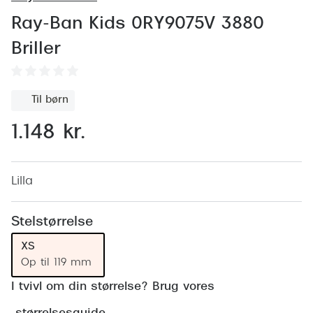
Behandling af tørre øjne
Populær
Ray-Ban Kids 0RY9075V 3880
Få tjekket dit syn
Ray-Ban
Briller
Synsprøve med sundhedstjek
Oakley
Test dit behov for abonnement
Emporio
Til børn
SynsJournal
Michael 
1.148 kr.
Forskning i øjensygdomme
Persol
Ralph La
Lilla
Mere om briller
Peak Pe
Brillemode 2026
Stelstørrelse
Prada Li
Brilleglas og priser
XS
Vogue
Op til 119 mm
Bedste brilleglas
I tvivl om din størrelse? Brug vores
Polo Ral
Nikon brilleglas