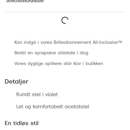
størrelsesguide
Ray-Ban 
Transitions®
Armani 
Stellest® til børn
Polaroid
Tilskud til briller
Bestil synsprøve
Eksklusi
Form og farve
Kan indgå i vores Brilleabonnement All-Inclusive™
Prada
Bestil en synsprøve allerede i dag
Ansigtsform og briller
Miu Miu
Vores dygtige optikere står klar i butikken
Briller til øjne, næse, bryn og kinder
Saint La
Runde briller
Detaljer
Gucci
Sorte briller
Rundt stel i violet
Bottega 
Pilotbriller
Let og komfortabelt acetatstel
Tom For
Gennemsigtige briller
Balenci
En tidløs stil
Røde briller