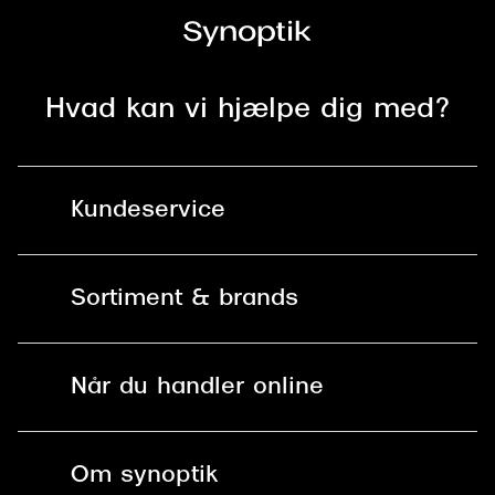
Hvad kan vi hjælpe dig med?
Kundeservice
Kontakt os
Sortiment & brands
Mit Synoptik
Solbriller
Find butik - +100 butikker i hele DK
Når du handler online
Briller
Bestil tid
Fri levering til butik
Kontaktlinser
Spørgsmål & svar (FAQ)
Om synoptik