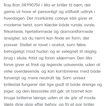
Giorgio 
Ray-Ban 0RY9075V i lilla er briller til børn, der
Populære brillemærker
Burberry
gerne vil have et personligt og stilfuldt udtryk i
Ray-Ban
hverdagen. Det markante cateye stel giver et
Versace
moderne twist, som klæder både runde, ovale,
Oakley
Jimmy C
firkantede, hjerteformede og diamantformede
Emporio Armani
ansigter, så du nemt kan finde en form, der
Tiffany &
passer. Stellet er lavet i acetat, som føles
Hugo Boss
Sportsbri
behageligt mod huden og er velegnet til daglig
Ralph Lauren
brug i skole, fritid og foran skærmen. Den lilla
Cykelbril
Polo Ralph Lauren
farve giver et frisk og legende udseende, uden at
Løbebrill
virke overdøvende, og kan kombineres med både
Coach
farverigt og mere neutralt tøj. Som unisex
Form & 
Vogue
brillestel fungerer det lige godt til både drenge og
Ovale sol
piger, og den klassiske stil gør, at barnet kan
Skaga
bruge brillerne længe, uden at de går af mode.
Cat eye s
Dyrberg/Kern
Vælg dine glas efter behov, og få et par briller,