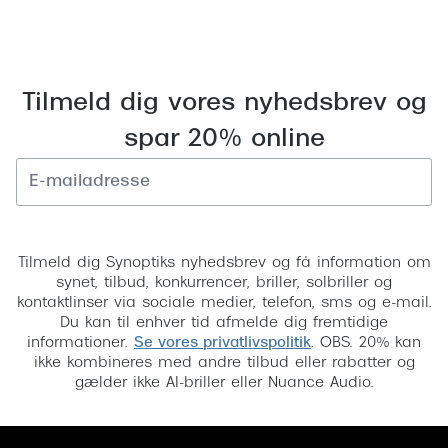
Versace
Dolce & Gabbana
Tilmeld dig vores nyhedsbrev og
Persol
spar 20% online
Giorgio Armani
Michael Kors
Miu Miu
Tilmeld
Tilmeld dig Synoptiks nyhedsbrev og få information om
Tiffany & Co.
synet, tilbud, konkurrencer, briller, solbriller og
kontaktlinser via sociale medier, telefon, sms og e-mail.
Du kan til enhver tid afmelde dig fremtidige
informationer.
Se vores privatlivspolitik
. OBS. 20% kan
ikke kombineres med andre tilbud eller rabatter og
gælder ikke AI-briller eller Nuance Audio.