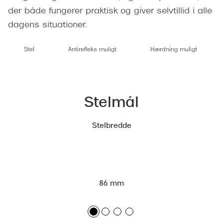
Pilotsolbr
der både fungerer praktisk og giver selvtillid i alle
BOSS Eyewear
dagens situationer.
Runde sol
Peak Performance
Firkanted
Stel
Antirefleks muligt
Hærdning muligt
Armani Exchange
Sorte sol
Björn Borg
Brune sol
Eksklusive brillemærker
Stelmål
Mere om
Gucci
Stelbredde
Solbrille
Tom Ford
Solbrille
Prada
Glastype
Moncler
86 mm
Solbrille
Burberry
Transiti
Saint Laurent