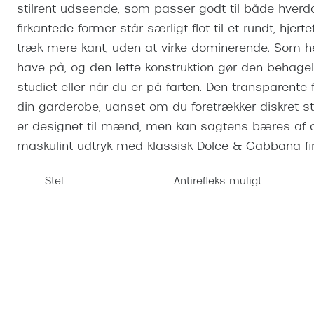
Se udvalg af Oakley Meta
Øjenbetændelse
stilrent udseende, som passer godt til både hverda
Brilletyper
Prada Linea R
Tilbehør til briller
Polariserede solbriller
Endagslinser
Webshop FAQ
Oplev kontaktl
firkantede former står særligt flot til et rundt, hjer
Skærmbriller
Vogue
Behandling af tørre øjne
Månedslinser
træk mere kant, uden at virke dominerende. Som helt 
Butiksoversigt
Kontaktlinsea
Sikkerhedsbriller
Polo Ralph La
FAQ
have på, og den lette konstruktion gør den behag
studiet eller når du er på farten. Den transparen
Arbejdsbriller
Ray-Ban Kids
Kontaktlinsetje
din garderobe, uanset om du foretrækker diskret stil
Armani Excha
er designet til mænd, men kan sagtens bæres af di
Polaroid
maskulint udtryk med klassisk Dolce & Gabbana fi
Stel
Antirefleks muligt