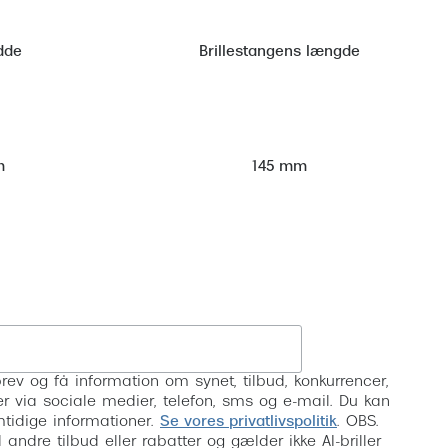
dde
Brillestangens længde
m
145 mm
Tilmeld
rev og få information om synet, tilbud, konkurrencer,
inser via sociale medier, telefon, sms og e-mail. Du kan
mtidige informationer.
Se vores privatlivspolitik
. OBS.
ndre tilbud eller rabatter og gælder ikke AI-briller