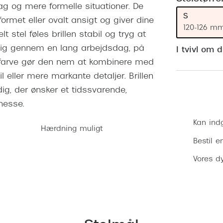
 (konjunktivitis)
g og mere formelle situationer. De
ossa
Giorgio Armani
PRECISION1™
S
inser gratis
Brilleabonnement All-Inclusive™
teformet eller ovalt ansigt og giver dine
Burberry
120-126 m
stel føles brillen stabil og tryg at
bonnement - Vilkår og
Finansieringsmuligheder
uren
Versace
elig gennem en lang arbejdsdag, på
I tvivl om 
Forsikring
te farve gør den nem at kombinere med
Jimmy Choo
k og -kontrol
 eller mere markante detaljer. Brillen
nge
Tiffany & Co.
g, der ønsker et tidssvarende,
nesse.
Kan ind
Hærdning muligt
Bestil e
Vores dy