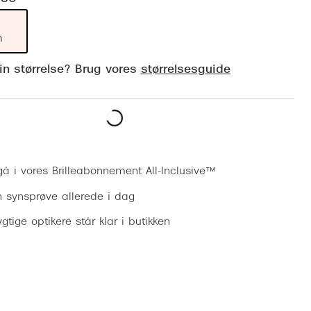
Vogue
Firkantede solbriller
Skaga
m
Sorte solbriller
Dyrberg
din størrelse? Brug vores
størrelsesguide
Brune solbriller
BOSS E
Peak Pe
Bestil synsprøve
Armani
Björn B
gå i vores Brilleabonnement All-Inclusive™
n synsprøve allerede i dag
gtige optikere står klar i butikken