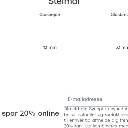
Stelmål
Glashøjde
Glasbre
52 m
42 mm
Tilmeld dig Synoptiks nyhedsb
 spar 20% online
briller, solbriller og kontaktl
til enhver tid afmelde dig fre
20% kan ikke kombineres med a