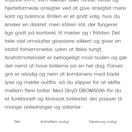
square form, som klæder især runde, ovale og
Giorgio 
Populære brillemærker
hjerteformede ansigter ved at give ansigtet mere
Burberry
kant og balance. Brillen er et godt valg, hvis du
Ray-Ban
ønsker en diskret, men stilren stil, der fungerer
Versace
Oakley
lige godt på kontoret, til møder og i fritiden. Det
Jimmy C
hele stel omslutter glassene sikkert og giver en
Emporio Armani
Tiffany &
stabil fornemmelse, uden at føles tungt.
Hugo Boss
Acetatmaterialet er behageligt mod huden og gør
Sportsbri
det nemt at have brillerne på en hel dag. Farven
Ralph Lauren
Cykelbril
grå er alsidig og nem at kombinere med både
Polo Ralph Lauren
lyse og mørke outfits, så du slipper for at skifte
Løbebrill
mellem flere briller. Med DbyD DBOM5086 får du
Coach
Form & 
et funktionelt og klassisk brillestel, der passer til
Vogue
mange anledninger og stilarter.
Ovale sol
Skaga
Stel
Antirefleks muligt
Hærdning muligt
Cat eye s
Dyrberg/Kern