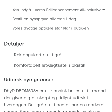
Ray-Ban 
Transitions®
Kan indgå i vores Brilleabonnement All-Inclusive™
Armani 
Stellest® til børn
Bestil en synsprøve allerede i dag
Polaroid
Tilskud til briller
Vores dygtige optikere står klar i butikken
Eksklusi
Form og farve
Detaljer
Prada
Ansigtsform og briller
Miu Miu
Rektangulært stel i gråt
Briller til øjne, næse, bryn og kinder
Saint La
Komfortabelt letvægtsstel i plastik
Runde briller
Gucci
Sorte briller
Udforsk nye grænser
Bottega 
Pilotbriller
DbyD DBOM5086 er et klassisk brillestel til mænd,
Tom For
Gennemsigtige briller
der giver dig et skarpt og tidløst udtryk i
Balenci
hverdagen. Det grå stel i acetat har en markeret,
Røde briller