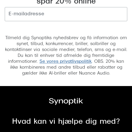
spar 20% online
Versace
Dolce & Gabbana
Tilmeld
Persol
Tilmeld dig Synoptiks nyhedsbrev og få information om
Giorgio Armani
synet, tilbud, konkurrencer, briller, solbriller og
kontaktlinser via sociale medier, telefon, sms og e-mail.
Michael Kors
Du kan til enhver tid afmelde dig fremtidige
informationer.
Se vores privatlivspolitik
. OBS. 20% kan
Miu Miu
ikke kombineres med andre tilbud eller rabatter og
gælder ikke AI-briller eller Nuance Audio.
Tiffany & Co.
Hvad kan vi hjælpe dig med?