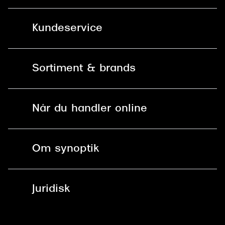
Kundeservice
Kontakt os
Sortiment & brands
Mit Synoptik
Solbriller
Find butik - +100 butikker i hele DK
Når du handler online
Briller
Bestil tid
Fri levering til butik
Kontaktlinser
Spørgsmål & svar (FAQ)
Om synoptik
Læsebriller
Fri levering til udleveringssted
Synoptik Erhverv / B2B
Job & karriere
ved +999 kr.
Brillerens
Juridisk
Brilleabonnement All-Inclusive™
Tilmeld nyhedsbrev
Fri retur på online køb
Mærker & sortiment
Se nuværende tilbud
Privatlivspolitik
Presse