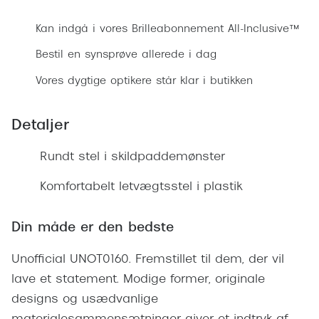
Ray-Ban 
Transitions®
Kan indgå i vores Brilleabonnement All-Inclusive™
Armani 
Stellest® til børn
Bestil en synsprøve allerede i dag
Polaroid
Tilskud til briller
Vores dygtige optikere står klar i butikken
Eksklusi
Form og farve
Detaljer
Prada
Ansigtsform og briller
Miu Miu
Rundt stel i skildpaddemønster
Briller til øjne, næse, bryn og kinder
Saint La
Komfortabelt letvægtsstel i plastik
Runde briller
Gucci
Sorte briller
Din måde er den bedste
Bottega 
Pilotbriller
Unofficial UNOT0160. Fremstillet til dem, der vil
Tom For
Gennemsigtige briller
lave et statement. Modige former, originale
Balenci
designs og usædvanlige
Røde briller