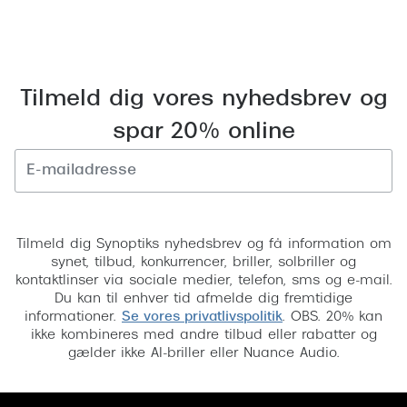
Pilotsolbr
BOSS Eyewear
Runde sol
Peak Performance
Firkanted
Armani Exchange
Tilmeld dig vores nyhedsbrev og
Sorte sol
spar 20% online
Björn Borg
Brune sol
Eksklusive brillemærker
Mere om
Tilmeld
Gucci
Solbrille
Tilmeld dig Synoptiks nyhedsbrev og få information om
Tom Ford
synet, tilbud, konkurrencer, briller, solbriller og
Solbrille
kontaktlinser via sociale medier, telefon, sms og e-mail.
Prada
Du kan til enhver tid afmelde dig fremtidige
Glastype
informationer.
Se vores privatlivspolitik
. OBS. 20% kan
Moncler
ikke kombineres med andre tilbud eller rabatter og
Solbrille
gælder ikke AI-briller eller Nuance Audio.
Burberry
Transiti
Saint Laurent