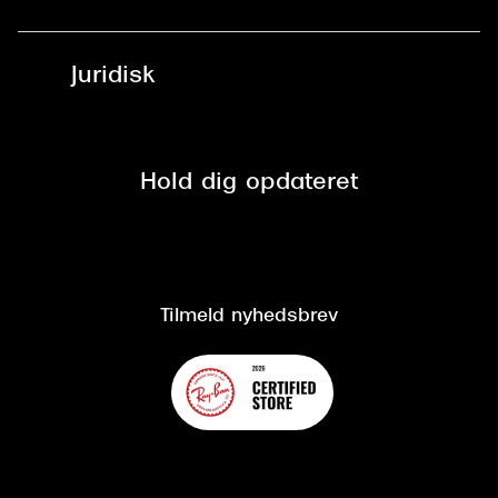
Læsebriller
Fri levering til udleveringssted
Synoptik Erhverv / B2B
Job & karriere
ved +999 kr.
Brillerens
Juridisk
Brilleabonnement All-Inclusive™
Tilmeld nyhedsbrev
Fri retur på online køb
Mærker & sortiment
Se nuværende tilbud
Privatlivspolitik
Presse
Spørgsmål & svar (FAQ)
Retur
Hold dig opdateret
Cookiepolitik
CSR
Salgs- og leveringsbetingelser
Salgs- og leveringsbetingelser
Om Synoptik
Kundeservice
Tilgængelighedserklæring
Tilmeld nyhedsbrev