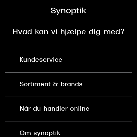
Versace
Dolce & Gabbana
Hvad kan vi hjælpe dig med?
Persol
Giorgio Armani
Michael Kors
Kundeservice
Miu Miu
Kontakt os
Tiffany & Co.
Sortiment & brands
Mit Synoptik
Solbriller
Find butik - +100 butikker i hele DK
Når du handler online
Briller
Bestil tid
Fri levering til butik
Kontaktlinser
Spørgsmål & svar (FAQ)
Om synoptik