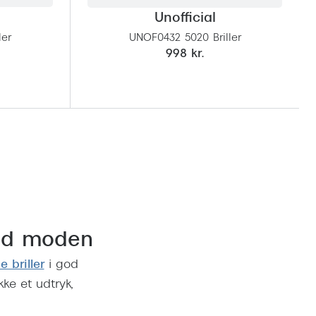
Unofficial
ler
UNOF0432 5020 Briller
998 kr.
med moden
 briller
i god
kke et udtryk,