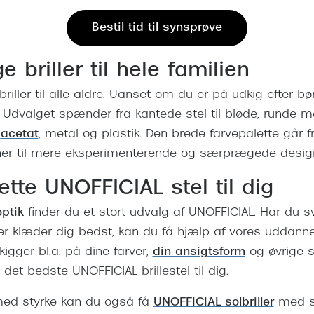
Bestil tid til synsprøve
e briller til hele familien
iller til alle aldre. Uanset om du er på udkig efter børn
e. Udvalget
spænder fra kantede stel til bløde, runde mo
acetat
, metal og plastik. Den brede farvepalette går f
r til mere eksperimenterende og særprægede desig
rette UNOFFICIAL stel til dig
optik
finder du et stort udvalg af UNOFFICIAL. Har du s
 der klæder dig bedst, kan du få hjælp af vores uddann
 kigger bl.a. på dine farver,
din ansigtsform
og øvrige st
det bedste UNOFFICIAL brillestel til dig.
 med styrke kan du også få
UNOFFICIAL solbriller
med s