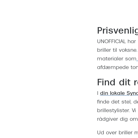
Prisvenlig
UNOFFICIAL har br
briller til voksn
materialer som
afdæmpede tone
Find dit 
I
din lokale Syn
finde det stel,
brillestylister.
Vi
rådgiver dig om 
Ud over briller