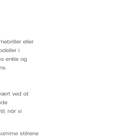
ebriller eller
deller i
ra enkle og
ns.
vært ved at
ede
il, når vi
amme stilrene