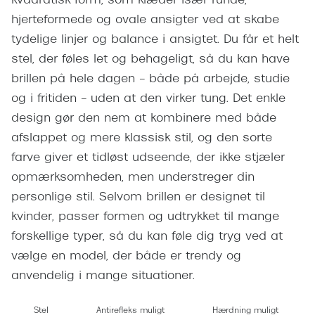
kvadratisk form, som klæder især runde,
Giorgio 
Populære brillemærker
hjerteformede og ovale ansigter ved at skabe
Burberry
tydelige linjer og balance i ansigtet. Du får et helt
Ray-Ban
stel, der føles let og behageligt, så du kan have
Versace
Oakley
brillen på hele dagen – både på arbejde, studie
Jimmy C
og i fritiden – uden at den virker tung. Det enkle
Emporio Armani
Tiffany &
design gør den nem at kombinere med både
Hugo Boss
afslappet og mere klassisk stil, og den sorte
Sportsbri
farve giver et tidløst udseende, der ikke stjæler
Ralph Lauren
Cykelbril
opmærksomheden, men understreger din
Polo Ralph Lauren
personlige stil. Selvom brillen er designet til
Løbebrill
kvinder, passer formen og udtrykket til mange
Coach
Form & 
forskellige typer, så du kan føle dig tryg ved at
Vogue
vælge en model, der både er trendy og
Ovale sol
Skaga
anvendelig i mange situationer.
Cat eye s
Dyrberg/Kern
Stel
Antirefleks muligt
Hærdning muligt