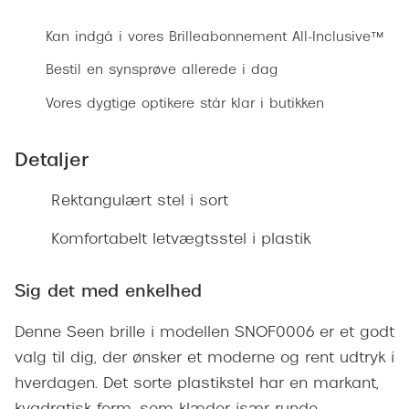
Ray-Ban 
Transitions®
Kan indgå i vores Brilleabonnement All-Inclusive™
Armani 
Stellest® til børn
Bestil en synsprøve allerede i dag
Polaroid
Tilskud til briller
Vores dygtige optikere står klar i butikken
Eksklusi
Form og farve
Detaljer
Prada
Ansigtsform og briller
Miu Miu
Rektangulært stel i sort
Briller til øjne, næse, bryn og kinder
Saint La
Komfortabelt letvægtsstel i plastik
Runde briller
Gucci
Sorte briller
Sig det med enkelhed
Bottega 
Pilotbriller
Denne Seen brille i modellen SNOF0006 er et godt
Tom For
Gennemsigtige briller
valg til dig, der ønsker et moderne og rent udtryk i
Balenci
hverdagen. Det sorte plastikstel har en markant,
Røde briller