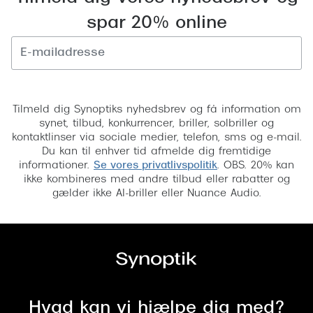
Versace
spar 20% online
Dolce & Gabbana
Persol
Tilmeld
Giorgio Armani
Tilmeld dig Synoptiks nyhedsbrev og få information om
synet, tilbud, konkurrencer, briller, solbriller og
Michael Kors
kontaktlinser via sociale medier, telefon, sms og e-mail.
Du kan til enhver tid afmelde dig fremtidige
Miu Miu
informationer.
Se vores privatlivspolitik
. OBS. 20% kan
ikke kombineres med andre tilbud eller rabatter og
Tiffany & Co.
gælder ikke AI-briller eller Nuance Audio.
Hvad kan vi hjælpe dig med?