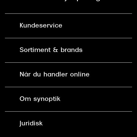
Kundeservice
Kontakt os
Sortiment & brands
Mit Synoptik
Solbriller
Find butik - +100 butikker i hele DK
Når du handler online
Briller
Bestil tid
Fri levering til butik
Kontaktlinser
Spørgsmål & svar (FAQ)
Om synoptik
Læsebriller
Fri levering til udleveringssted
Synoptik Erhverv / B2B
Job & karriere
ved +999 kr.
Brillerens
Juridisk
Brilleabonnement All-Inclusive™
Tilmeld nyhedsbrev
Fri retur på online køb
Mærker & sortiment
Se nuværende tilbud