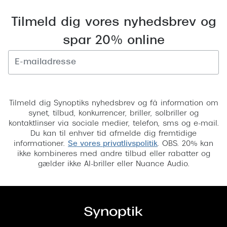
Pilotsolbr
BOSS Eyewear
Tilmeld dig vores nyhedsbrev og
Runde sol
Peak Performance
spar 20% online
Firkanted
Armani Exchange
Sorte sol
Björn Borg
Tilmeld
Brune sol
Eksklusive brillemærker
Tilmeld dig Synoptiks nyhedsbrev og få information om
Mere om
synet, tilbud, konkurrencer, briller, solbriller og
Gucci
kontaktlinser via sociale medier, telefon, sms og e-mail.
Solbrille
Du kan til enhver tid afmelde dig fremtidige
Tom Ford
informationer.
Se vores privatlivspolitik
. OBS. 20% kan
Solbrille
ikke kombineres med andre tilbud eller rabatter og
Prada
gælder ikke AI-briller eller Nuance Audio.
Glastype
Moncler
Solbrille
Burberry
Transiti
Saint Laurent