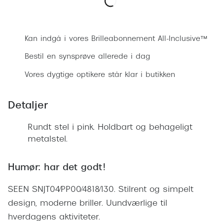
Ray-Ban 
Transitions®
Bestil synsprøve
Armani 
Stellest® til børn
Kan indgå i vores Brilleabonnement All-Inclusive™
Polaroid
Tilskud til briller
Bestil en synsprøve allerede i dag
Eksklusi
Form og farve
Vores dygtige optikere står klar i butikken
Prada
Ansigtsform og briller
Detaljer
Miu Miu
Briller til øjne, næse, bryn og kinder
Saint La
Rundt stel i pink. Holdbart og behageligt
Runde briller
metalstel.
Gucci
Sorte briller
Bottega 
Humør: har det godt!
Pilotbriller
Tom For
SEEN SNJT04/PP00/4818/130. Stilrent og simpelt
Gennemsigtige briller
design, moderne briller. Uundværlige til
Balenci
Røde briller
hverdagens aktiviteter.