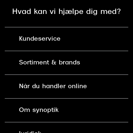
Versace
Hvad kan vi hjælpe dig med?
Dolce & Gabbana
Persol
Kundeservice
Giorgio Armani
Kontakt os
Michael Kors
Sortiment & brands
Miu Miu
Mit Synoptik
Solbriller
Tiffany & Co.
Find butik - +100 butikker i hele DK
Når du handler online
Briller
Bestil tid
Fri levering til butik
Kontaktlinser
Spørgsmål & svar (FAQ)
Om synoptik
Læsebriller
Fri levering til udleveringssted
Synoptik Erhverv / B2B
Job & karriere
ved +999 kr.
Brillerens