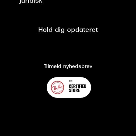
Juridisk
Brilleabonnement All-Inclusive™
Tilmeld nyhedsbrev
Fri retur på online køb
Mærker & sortiment
Se nuværende tilbud
Privatlivspolitik
Presse
Spørgsmål & svar (FAQ)
Retur
Hold dig opdateret
Cookiepolitik
CSR
Salgs- og leveringsbetingelser
Salgs- og leveringsbetingelser
Om Synoptik
Kundeservice
Tilgængelighedserklæring
Tilmeld nyhedsbrev