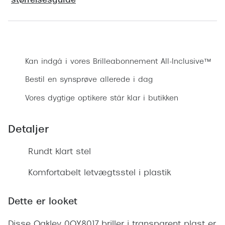
størrelsesguide
Ray-Ban 
Transitions®
Armani 
Stellest® til børn
Bestil synsprøve
Polaroid
Tilskud til briller
Kan indgå i vores Brilleabonnement All-Inclusive™
Eksklusi
Form og farve
Bestil en synsprøve allerede i dag
Prada
Ansigtsform og briller
Vores dygtige optikere står klar i butikken
Miu Miu
Briller til øjne, næse, bryn og kinder
Detaljer
Saint La
Runde briller
Gucci
Rundt klart stel
Sorte briller
Bottega 
Komfortabelt letvægtsstel i plastik
Pilotbriller
Tom For
Gennemsigtige briller
Dette er looket
Balenci
Røde briller
Disse Oakley 0OY8017 briller i transparent plast er