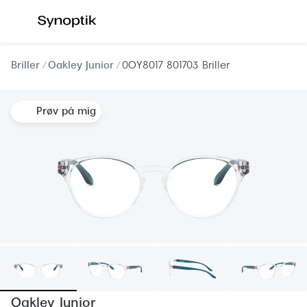
Gå til
indhold
Se alle briller
Se alle s
Briller
Oakley Junior
0OY8017 801703 Briller
Kategorier
Kategor
Prøv på mig
Brilleabonnement All-Inclusive™
Outlet - 
Damer
Nyheder
Herrer
Populære 
Børn
Damer
Køb blue light briller online
Herrer
Køb læsebriller online
Børn
Tilbehør til briller
Polariser
Oakley Junior