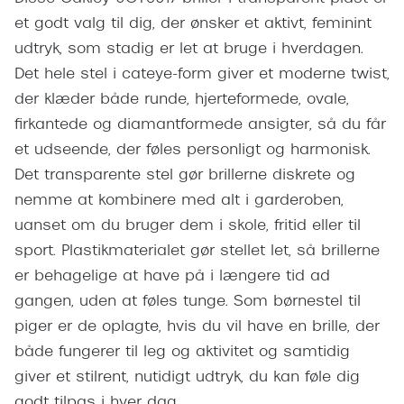
Giorgio 
et godt valg til dig, der ønsker et aktivt, feminint
Populære brillemærker
Burberry
udtryk, som stadig er let at bruge i hverdagen.
Ray-Ban
Det hele stel i cateye-form giver et moderne twist,
Versace
der klæder både runde, hjerteformede, ovale,
Oakley
Jimmy C
firkantede og diamantformede ansigter, så du får
Emporio Armani
et udseende, der føles personligt og harmonisk.
Tiffany &
Hugo Boss
Det transparente stel gør brillerne diskrete og
Sportsbri
nemme at kombinere med alt i garderoben,
Ralph Lauren
Cykelbril
uanset om du bruger dem i skole, fritid eller til
Polo Ralph Lauren
sport. Plastikmaterialet gør stellet let, så brillerne
Løbebrill
er behagelige at have på i længere tid ad
Coach
gangen, uden at føles tunge. Som børnestel til
Form & 
Vogue
piger er de oplagte, hvis du vil have en brille, der
Ovale sol
både fungerer til leg og aktivitet og samtidig
Skaga
giver et stilrent, nutidigt udtryk, du kan føle dig
Cat eye s
Dyrberg/Kern
godt tilpas i hver dag.