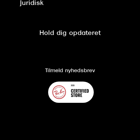
Brillerens
Juridisk
Brilleabonnement All-Inclusive™
Tilmeld nyhedsbrev
Fri retur på online køb
Mærker & sortiment
Se nuværende tilbud
Privatlivspolitik
Presse
Spørgsmål & svar (FAQ)
Retur
Hold dig opdateret
Cookiepolitik
CSR
Salgs- og leveringsbetingelser
Salgs- og leveringsbetingelser
Om Synoptik
Kundeservice
Tilgængelighedserklæring
Tilmeld nyhedsbrev